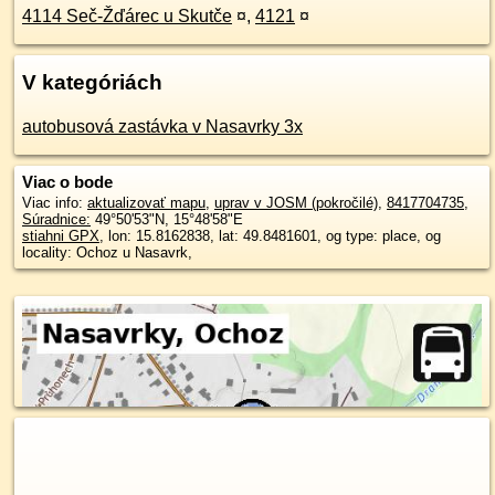
4114 Seč-Žďárec u Skutče
¤
,
4121
¤
V kategóriách
autobusová zastávka v Nasavrky 3x
Viac o bode
Viac info:
aktualizovať mapu
,
uprav v JOSM (pokročilé)
,
8417704735
,
Súradnice:
49°50'53"N
,
15°48'58"E
stiahni GPX
, lon: 15.8162838, lat: 49.8481601, og type: place, og
locality: Ochoz u Nasavrk,