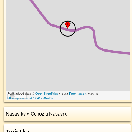
Podkladové dáta ©
OpenStreetMap
vrstva
Freemap.sk
, viac na
100 m
https://poi.oma.sk/n8417704735
Nasavrky
»
Ochoz u Nasavrk
Turistika