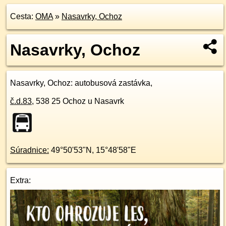
Cesta:
OMA
»
Nasavrky, Ochoz
Nasavrky, Ochoz
Nasavrky, Ochoz
: autobusová zastávka,
č.d.
83
,
538 25
Ochoz u Nasavrk
Súradnice:
49°50'53"N
,
15°48'58"E
Extra: