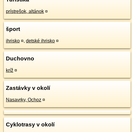
prístrešok, altánok
¤
šport
ihrisko
¤
,
detské ihrisko
¤
Duchovno
kríž
¤
Zastávky v okolí
Nasavrky, Ochoz
¤
Cyklotrasy v okolí