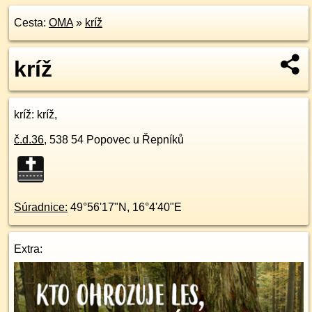
Cesta:
OMA
»
kríž
kríž
kríž
: kríž,
č.d.
36
,
538 54
Popovec u Řepníků
Súradnice:
49°56'17"N
,
16°4'40"E
Extra: