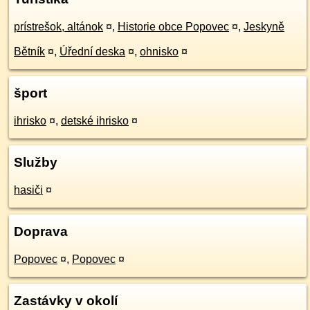
prístrešok, altánok
¤
,
Historie obce Popovec
¤
,
Jeskyně
Bětník
¤
,
Úřední deska
¤
,
ohnisko
¤
šport
ihrisko
¤
,
detské ihrisko
¤
Služby
hasiči
¤
Doprava
Popovec
¤
,
Popovec
¤
Zastávky v okolí