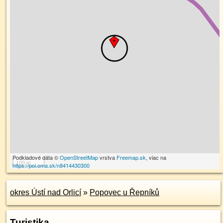
Podkladové dáta ©
OpenStreetMap
vrstva
Freemap.sk
, viac na
100 m
https://poi.oma.sk/n8414430300
okres Ústí nad Orlicí
»
Popovec u Řepníků
Turistika