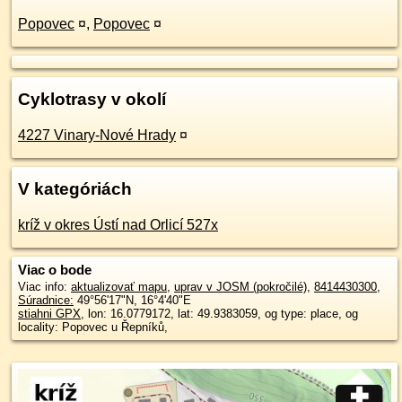
Popovec
¤
,
Popovec
¤
Cyklotrasy v okolí
4227 Vinary-Nové Hrady
¤
V kategóriách
kríž v okres Ústí nad Orlicí 527x
Viac o bode
Viac info:
aktualizovať mapu
,
uprav v JOSM (pokročilé)
,
8414430300
,
Súradnice:
49°56'17"N
,
16°4'40"E
stiahni GPX
, lon: 16.0779172, lat: 49.9383059, og type: place, og
locality: Popovec u Řepníků,