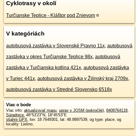
Cyklotrasy v okolí
Turčianske Teplice - Kláštor pod Znievom
¤
V kategóriách
autobusová zastávka v Slovenské Pravno 11x
,
autobusová
zastávka v okres Turčianske Teplice 98x
,
autobusová
zastávka v Turčianska kotlina 421x
,
autobusová zastávka
v Turiec 441x
,
autobusová zastávka v Žilinský kraj 2709x
,
autobusová zastávka v Stredné Slovensko 6518x
Viac o bode
Viac info:
aktualizovať mapu
,
uprav v JOSM (pokročilé)
,
8408764118
,
Súradnice:
48°53'23"N
,
18°45'53"E
stiahni GPX
, lon: 18.7649301, lat: 48.8897539, og type: place, og
locality: Liešno,