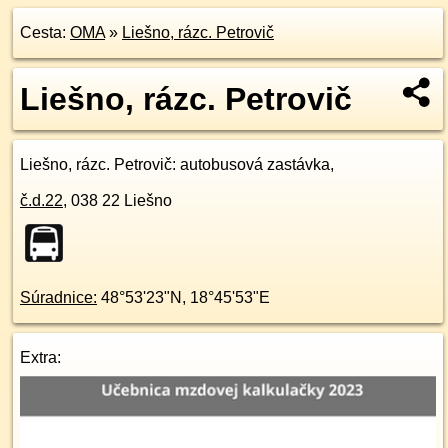
Cesta:
OMA
»
Liešno, rázc. Petrovič
Liešno, rázc. Petrovič
Liešno, rázc. Petrovič
: autobusová zastávka,
č.d.
22
,
038 22
Liešno
Súradnice:
48°53'23"N
,
18°45'53"E
Extra: