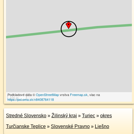
Podkladové dáta ©
OpenStreetMap
vrstva
Freemap.sk
, viac na
100 m
https://poi.oma.sk/n8408764118
Stredné Slovensko
»
Žilinský kraj
»
Turiec
»
okres
Turčianske Teplice
»
Slovenské Pravno
»
Liešno