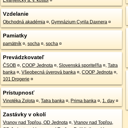
Evanjelický a. v. kostol
¤
Vzdelanie
Obchodná akadémia
¤
,
Gymnázium Cyrila Daxnera
¤
Pamiatky
pamätník
¤
,
socha
¤
,
socha
¤
Prevádzkovateľ
ČSOB
¤
,
COOP Jednota
¤
,
Slovenská sporiteľňa
¤
,
Tatra
banka
¤
,
Všeobecná úverová banka
¤
,
COOP Jednota
¤
,
101 Drogerie
¤
Prístupnosť
Vinotéka Zolota
¤
,
Tatra banka
¤
,
Prima banka
¤
,
1. day
¤
Zastávky v okolí
Vranov nad Topľou, OD Jednota
¤
,
Vranov nad Topľou,