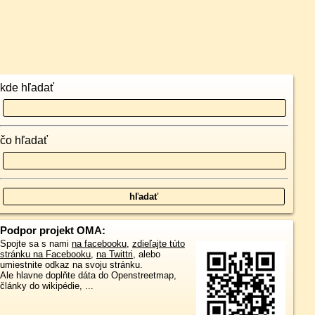
kde hľadať
čo hľadať
Podpor projekt OMA:
Spojte sa s nami
na facebooku
,
zdieľajte túto
stránku na Facebooku
,
na Twittri
, alebo
umiestnite odkaz na svoju stránku.
Ale hlavne doplňte dáta do Openstreetmap,
články do wikipédie, ...