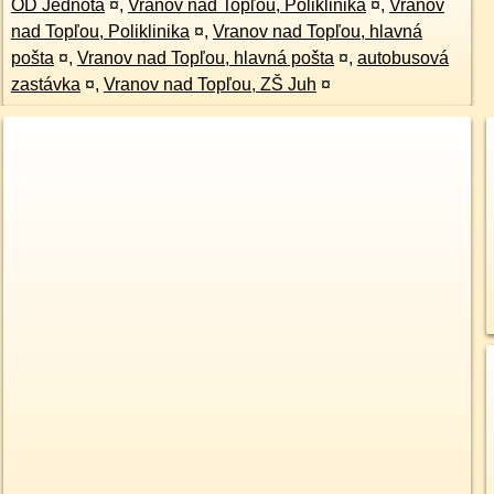
OD Jednota
¤
,
Vranov nad Topľou, Poliklinika
¤
,
Vranov
nad Topľou, Poliklinika
¤
,
Vranov nad Topľou, hlavná
pošta
¤
,
Vranov nad Topľou, hlavná pošta
¤
,
autobusová
zastávka
¤
,
Vranov nad Topľou, ZŠ Juh
¤