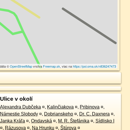
 dáta ©
OpenStreetMap
vrstva
Freemap.sk
, viac na
https://poi.oma.sk/n836247473
Ulice v okolí
Alexandra Dubčeka
¤
,
Kalinčiakova
¤
,
Pribinova
¤
,
Námestie Slobody
¤
,
Dobrianskeho
¤
,
Dr. C. Daxnera
¤
,
Janka Kráľa
¤
,
Ondavská
¤
,
M. R. Štefánika
¤
,
Sídlisko I
¤
,
Rázusova
¤
,
Na Hrunku
¤
,
Štúrova
¤