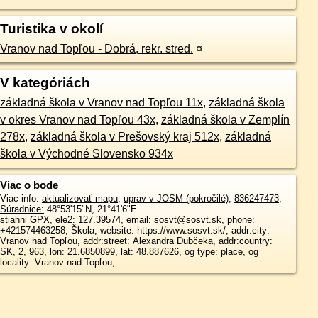
Turistika v okolí
Vranov nad Topľou - Dobrá, rekr. stred.
¤
V kategóriách
základná škola v Vranov nad Topľou 11x
,
základná škola
v okres Vranov nad Topľou 43x
,
základná škola v Zemplín
278x
,
základná škola v Prešovský kraj 512x
,
základná
škola v Východné Slovensko 934x
Viac o bode
Viac info:
aktualizovať mapu
,
uprav v JOSM (pokročilé)
,
836247473
,
Súradnice:
48°53'15"N
,
21°41'6"E
stiahni GPX
, ele2: 127.39574, email: sosvt@sosvt.sk, phone:
+421574463258, Škola, website: https://www.sosvt.sk/, addr:city:
Vranov nad Topľou, addr:street: Alexandra Dubčeka, addr:country:
SK, 2, 963, lon: 21.6850899, lat: 48.887626, og type: place, og
locality: Vranov nad Topľou,