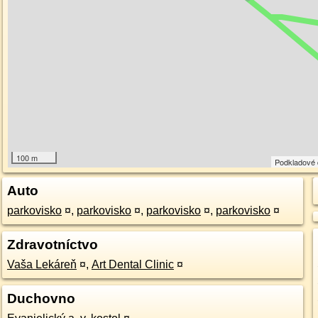
100 m
Podkladové
Auto
parkovisko
¤
,
parkovisko
¤
,
parkovisko
¤
,
parkovisko
¤
Zdravotníctvo
Vaša Lekáreň
¤
,
Art Dental Clinic
¤
Duchovno