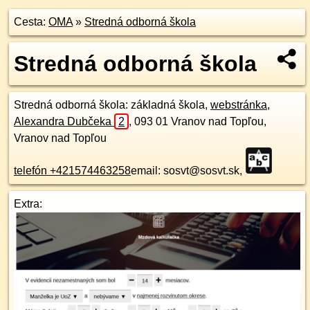
Cesta:
OMA
»
Stredná odborná škola
Stredná odborná škola
Stredná odborná škola
: základná škola,
webstránka
,
Alexandra Dubčeka
2
,
093 01
Vranov nad Topľou,
Vranov nad Topľou
telefón +421574463258
email: sosvt@sosvt.sk,
Extra: