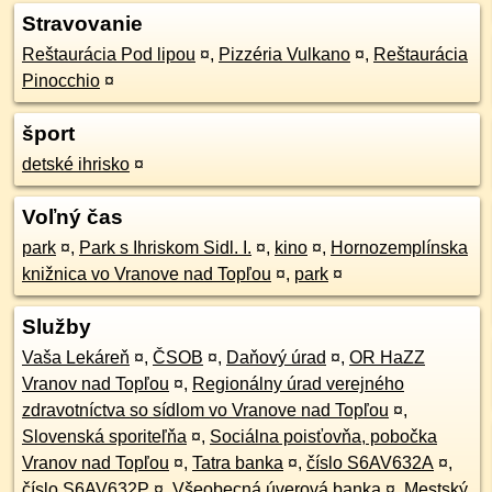
Stravovanie
Reštaurácia Pod lipou
¤
,
Pizzéria Vulkano
¤
,
Reštaurácia
Pinocchio
¤
šport
detské ihrisko
¤
Voľný čas
park
¤
,
Park s Ihriskom Sidl. I.
¤
,
kino
¤
,
Hornozemplínska
knižnica vo Vranove nad Topľou
¤
,
park
¤
Služby
Vaša Lekáreň
¤
,
ČSOB
¤
,
Daňový úrad
¤
,
OR HaZZ
Vranov nad Topľou
¤
,
Regionálny úrad verejného
zdravotníctva so sídlom vo Vranove nad Topľou
¤
,
Slovenská sporiteľňa
¤
,
Sociálna poisťovňa, pobočka
Vranov nad Topľou
¤
,
Tatra banka
¤
,
číslo S6AV632A
¤
,
číslo S6AV632P
¤
,
Všeobecná úverová banka
¤
,
Mestský