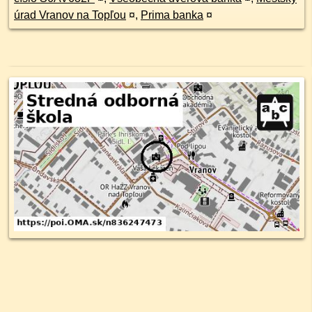
úrad Vranov na Topľou
¤
,
Prima banka
¤