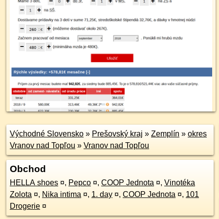
Východné Slovensko
»
Prešovský kraj
»
Zemplín
»
okres
Vranov nad Topľou
»
Vranov nad Topľou
Obchod
HELLA shoes
¤
,
Pepco
¤
,
COOP Jednota
¤
,
Vinotéka
Zolota
¤
,
Nika intima
¤
,
1. day
¤
,
COOP Jednota
¤
,
101
Drogerie
¤