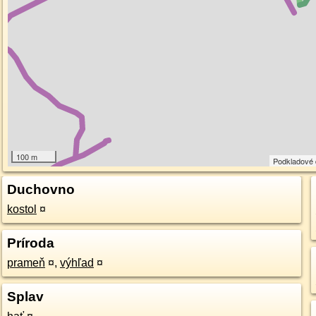
100 m
Podkladové
Duchovno
kostol
¤
Príroda
prameň
¤
,
výhľad
¤
Splav