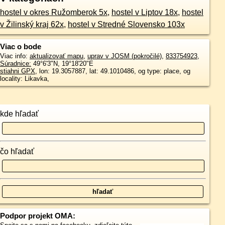
hostel v okres Ružomberok 5x
,
hostel v Liptov 18x
,
hostel
v Žilinský kraj 62x
,
hostel v Stredné Slovensko 103x
Viac o bode
Viac info:
aktualizovať mapu
,
uprav v JOSM (pokročilé)
,
833754923
,
Súradnice:
49°6'3"N
,
19°18'20"E
stiahni GPX
, lon: 19.3057887, lat: 49.1010486, og type: place, og
locality: Likavka,
kde hľadať
čo hľadať
Podpor projekt OMA: