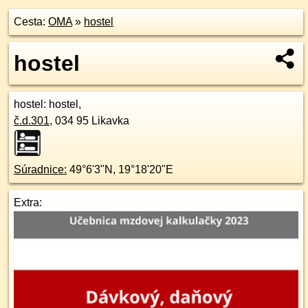
Cesta:
OMA
»
hostel
hostel
hostel
: hostel,
č.d.
301
,
034 95
Likavka
Súradnice:
49°6'3"N
,
19°18'20"E
Extra: