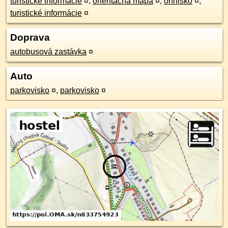
turistické informácie
¤
,
orientačná mapa
¤
,
ohnisko
¤
,
turistické informácie
¤
Doprava
autobusová zastávka
¤
Auto
parkovisko
¤
,
parkovisko
¤