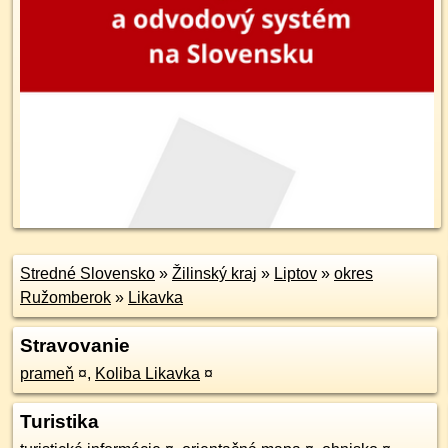
Stredné Slovensko
»
Žilinský kraj
»
Liptov
»
okres
Ružomberok
»
Likavka
Stravovanie
prameň
¤
,
Koliba Likavka
¤
Turistika