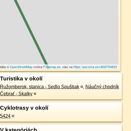
 dáta ©
OpenStreetMap
vrstva
Freemap.sk
, viac na
https://poi.oma.sk/n833754923
Turistika v okolí
Ružomberok, stanica - Sedlo Spuštiak
¤
,
Náučný chodník
Čebrať - Skalky
¤
Cyklotrasy v okolí
5424
¤
V kategóriách