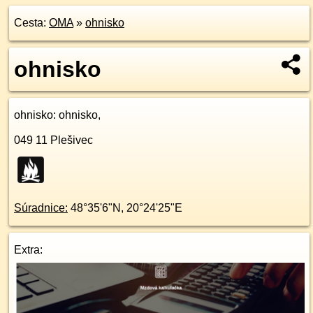
Cesta:
OMA
»
ohnisko
ohnisko
ohnisko
: ohnisko,
049 11
Plešivec
Súradnice:
48°35'6"N
,
20°24'25"E
Extra: