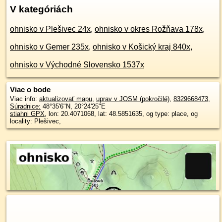
V kategóriách
ohnisko v Plešivec 24x
,
ohnisko v okres Rožňava 178x
,
ohnisko v Gemer 235x
,
ohnisko v Košický kraj 840x
,
ohnisko v Východné Slovensko 1537x
Viac o bode
Viac info:
aktualizovať mapu
,
uprav v JOSM (pokročilé)
,
8329668473
,
Súradnice:
48°35'6"N
,
20°24'25"E
stiahni GPX
, lon: 20.4071068, lat: 48.5851635, og type: place, og
locality: Plešivec,