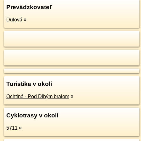
Prevádzkovateľ
Ďulová
¤
Turistika v okolí
Ochtiná - Pod Dlhým bralom
¤
Cyklotrasy v okolí
5711
¤