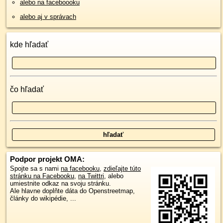
alebo na faceboooku
alebo aj v správach
kde hľadať
čo hľadať
Podpor projekt OMA:
Spojte sa s nami
na facebooku
,
zdieľajte túto
stránku na Facebooku
,
na Twittri
, alebo
umiestnite odkaz na svoju stránku.
Ale hlavne doplňte dáta do Openstreetmap,
články do wikipédie, ...