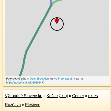
Podkladové dáta ©
OpenStreetMap
vrstva
Freemap.sk
, viac na
100 m
https://poi.oma.sk/n8329668473
Východné Slovensko
»
Košický kraj
»
Gemer
»
okres
Rožňava
»
Plešivec