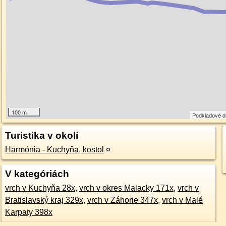
100 m
Podkladové 
Turistika v okolí
Harmónia - Kuchyňa, kostol
¤
V kategóriách
vrch v Kuchyňa 28x
,
vrch v okres Malacky 171x
,
vrch v
Bratislavský kraj 329x
,
vrch v Záhorie 347x
,
vrch v Malé
Karpaty 398x