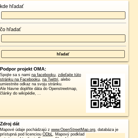
kde hľadať
čo hľadať
Podpor projekt OMA:
Spojte sa s nami
na facebooku
,
zdieľajte túto
stránku na Facebooku
,
na Twittri
, alebo
umiestnite odkaz na svoju stránku.
Ale hlavne doplňte dáta do Openstreetmap,
články do wikipédie, ...
Zdroj dát
Mapové údaje pochádzajú z
www.OpenStreetMap.org
, databáza je
prístupná pod licenciou
ODbL
.
Mapový podklad