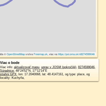
dáta ©
OpenStreetMap
vrstva
Freemap.sk
, viac na
https://poi.oma.sk/n8274599046
Viac o bode
Viac info:
aktualizovať mapu
,
uprav v JOSM (pokročilé)
,
8274599046
,
Súradnice:
48°24'52"N
,
17°12'14"E
stiahni GPX
, lon: 17.2040068, lat: 48.4147161, og type: place, og
locality: Kuchyňa,