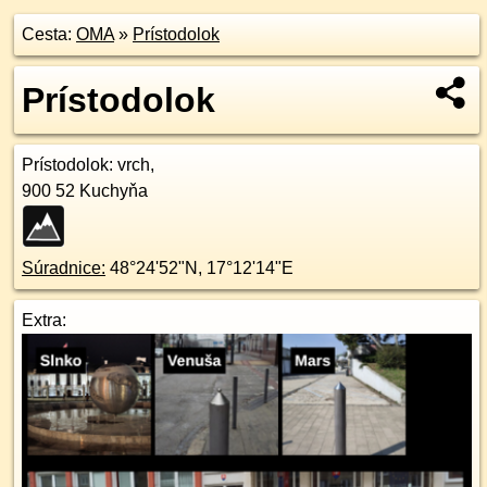
Cesta:
OMA
»
Prístodolok
Prístodolok
Prístodolok
: vrch,
900 52
Kuchyňa
Súradnice:
48°24'52"N
,
17°12'14"E
Extra: