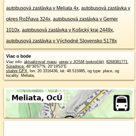
autobusová zastávka v Meliata 4x
,
autobusová zastávka v
okres Rožňava 324x
,
autobusová zastávka v Gemer
1010x
,
autobusová zastávka v Košický kraj 2449x
,
autobusová zastávka v Východné Slovensko 5178x
Viac o bode
Viac info:
aktualizovať mapu
,
uprav v JOSM (pokročilé)
,
8268381771
,
Súradnice:
48°30'57"N
,
20°19'53"E
stiahni GPX
, lon: 20.3316436, lat: 48.515985, og type: place, og
locality: Meliata,