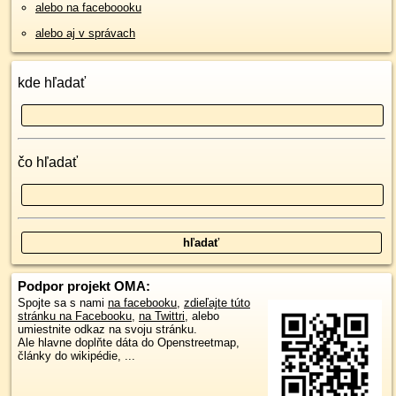
alebo na faceboooku
alebo aj v správach
kde hľadať
čo hľadať
Podpor projekt OMA:
Spojte sa s nami
na facebooku
,
zdieľajte túto
stránku na Facebooku
,
na Twittri
, alebo
umiestnite odkaz na svoju stránku.
Ale hlavne doplňte dáta do Openstreetmap,
články do wikipédie, ...