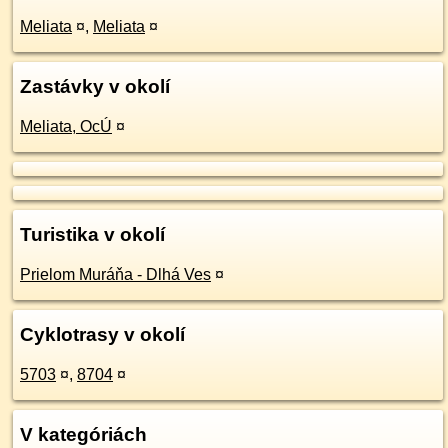
Meliata
¤
,
Meliata
¤
Zastávky v okolí
Meliata, OcÚ
¤
Turistika v okolí
Prielom Muráňa - Dlhá Ves
¤
Cyklotrasy v okolí
5703
¤
,
8704
¤
V kategóriách