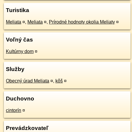
Turistika
Meliata
¤
,
Meliata
¤
,
Prírodné hodnoty okolia Meliaty
¤
Voľný čas
Kultúrny dom
¤
Služby
Obecný úrad Meliata
¤
,
kôš
¤
Duchovno
cintorín
¤
Prevádzkovateľ