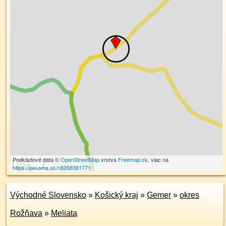
Podkladové dáta ©
OpenStreetMap
vrstva
Freemap.sk
, viac na
100 m
https://poi.oma.sk/n8268381771
Východné Slovensko
»
Košický kraj
»
Gemer
»
okres
Rožňava
»
Meliata