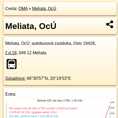
Cesta:
OMA
»
Meliata, OcÚ
Meliata, OcÚ
Meliata, OcÚ
: autobusová zastávka, číslo 19428,
č.d.
18
,
049 12
Meliata
Súradnice:
48°30'57"N
,
20°19'53"E
Extra: