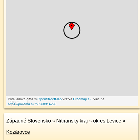
Podkladové dáta ©
OpenStreetMap
vrstva
Freemap.sk
, viac na
100 m
https://poi.oma.sk/n8260314226
Západné Slovensko
»
Nitriansky kraj
»
okres Levice
»
Kozárovce