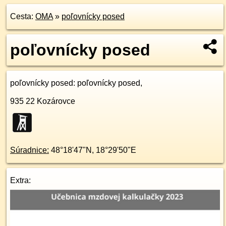
Cesta:
OMA
»
poľovnícky posed
poľovnícky posed
poľovnícky posed
: poľovnícky posed,
935 22
Kozárovce
Súradnice:
48°18'47"N
,
18°29'50"E
Extra: