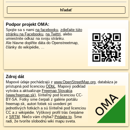
Podpor projekt OMA:
Spojte sa s nami
na facebooku
,
zdieľajte túto
stránku na Facebooku
,
na Twittri
, alebo
umiestnite odkaz na svoju stránku.
Ale hlavne doplňte dáta do Openstreetmap,
články do wikipédie, ...
Zdroj dát
Mapové údaje pochádzajú z
www.OpenStreetMap.org
, databáza je
prístupná pod licenciou
ODbL
.
Mapový podklad
vytvára a aktualizuje
Freemap Slovakia
(www.freemap.sk)
, šíriteľný pod licenciou CC-
BY-SA. Fotky sme čerpali z galérie portálu
freemap.sk, autori fotiek sú uvedení pri
jednotlivých fotkách a sú šíriteľné pod licenciou
CC a z wikipédie. Výškový profil trás čerpáme
z
SRTM
. Niečo vám chýba?
Pridajte to
. Sme
radi, že tvoríte slobodnú wiki mapu sveta.