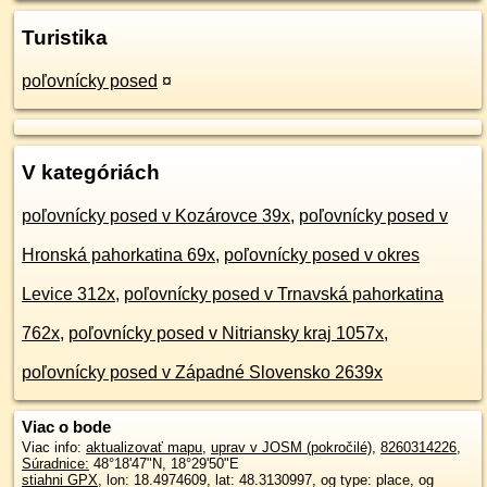
Turistika
poľovnícky posed
¤
V kategóriách
poľovnícky posed v Kozárovce 39x
,
poľovnícky posed v
Hronská pahorkatina 69x
,
poľovnícky posed v okres
Levice 312x
,
poľovnícky posed v Trnavská pahorkatina
762x
,
poľovnícky posed v Nitriansky kraj 1057x
,
poľovnícky posed v Západné Slovensko 2639x
Viac o bode
Viac info:
aktualizovať mapu
,
uprav v JOSM (pokročilé)
,
8260314226
,
Súradnice:
48°18'47"N
,
18°29'50"E
stiahni GPX
, lon: 18.4974609, lat: 48.3130997, og type: place, og