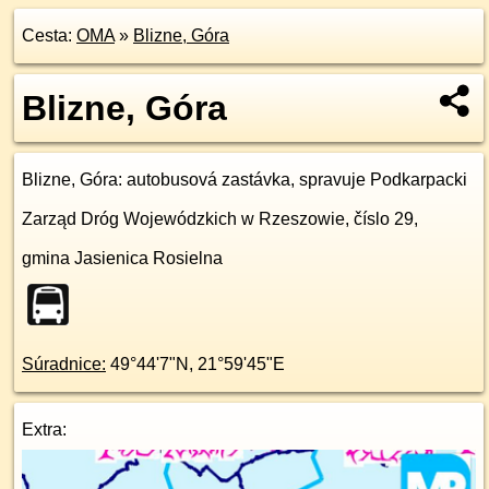
Cesta:
OMA
»
Blizne, Góra
Blizne, Góra
Blizne, Góra
: autobusová zastávka, spravuje Podkarpacki
Zarząd Dróg Wojewódzkich w Rzeszowie, číslo 29,
gmina Jasienica Rosielna
Súradnice:
49°44'7"N
,
21°59'45"E
Extra: