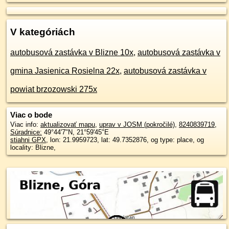
V kategóriách
autobusová zastávka v Blizne 10x
,
autobusová zastávka v
gmina Jasienica Rosielna 22x
,
autobusová zastávka v
powiat brzozowski 275x
Viac o bode
Viac info:
aktualizovať mapu
,
uprav v JOSM (pokročilé)
,
8240839719
,
Súradnice:
49°44'7"N
,
21°59'45"E
stiahni GPX
, lon: 21.9959723, lat: 49.7352876, og type: place, og
locality: Blizne,