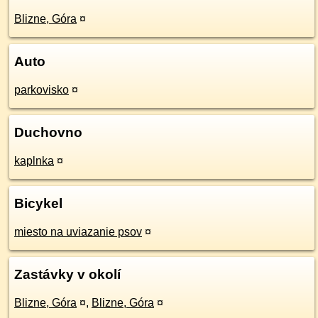
Blizne, Góra
¤
Auto
parkovisko
¤
Duchovno
kaplnka
¤
Bicykel
miesto na uviazanie psov
¤
Zastávky v okolí
Blizne, Góra
¤
,
Blizne, Góra
¤