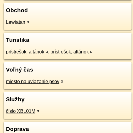
Obchod
Lewiatan
¤
Turistika
prístrešok, altánok
¤
,
prístrešok, altánok
¤
Voľný čas
miesto na uviazanie psov
¤
Služby
číslo XBL01M
¤
Doprava