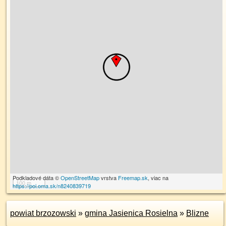
Podkladové dáta ©
OpenStreetMap
vrstva
Freemap.sk
, viac na
100 m
https://poi.oma.sk/n8240839719
powiat brzozowski
»
gmina Jasienica Rosielna
»
Blizne