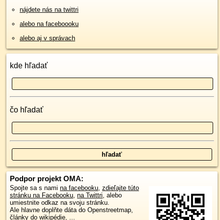
nájdete nás na twittri
alebo na faceboooku
alebo aj v správach
kde hľadať
čo hľadať
Podpor projekt OMA:
Spojte sa s nami
na facebooku
,
zdieľajte túto
stránku na Facebooku
,
na Twittri
, alebo
umiestnite odkaz na svoju stránku.
Ale hlavne doplňte dáta do Openstreetmap,
články do wikipédie, ...