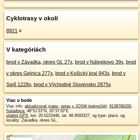
Cyklotrasy v okolí
8921
¤
V kategóriách
brod v Závadka, okres GL 27x
,
brod v Nálepkovo 39x
,
brod
v okres Gelnica 277x
,
brod v Košický kraj 943x
,
brod v
Spiš 1228x
,
brod v Východné Slovensko 2875x
Viac o bode
Viac info:
aktualizovať mapu
,
uprav v JOSM (pokročilé)
,
8138786200
,
Súradnice:
48°51'33"N
,
20°37'20"E
stiahni GPX
, lon: 20.6222446, lat: 48.8593327, og type: place, og
locality: Závadka, okres GL,