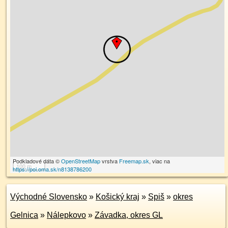
Podkladové dáta ©
OpenStreetMap
vrstva
Freemap.sk
, viac na
100 m
https://poi.oma.sk/n8138786200
Východné Slovensko
»
Košický kraj
»
Spiš
»
okres
Gelnica
»
Nálepkovo
»
Závadka, okres GL