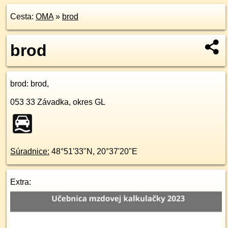
Cesta:
OMA
»
brod
brod
brod
: brod,
053 33
Závadka, okres GL
Súradnice:
48°51'33"N
,
20°37'20"E
Extra: