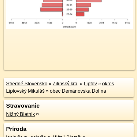
Stredné Slovensko
»
Žilinský kraj
»
Liptov
»
okres
Liptovský Mikuláš
»
obec Demänovská Dolina
Stravovanie
Nižný Blatník
¤
Príroda