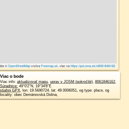
dáta ©
OpenStreetMap
vrstva
Freemap.sk
, viac na
https://poi.oma.sk/n8061846162
Viac o bode
Viac info:
aktualizovať mapu
,
uprav v JOSM (pokročilé)
,
8061846162
,
Súradnice:
49°0'2"N
,
19°34'8"E
stiahni GPX
, lon: 19.5690724, lat: 49.0006051, og type: place, og
locality: obec Demänovská Dolina,