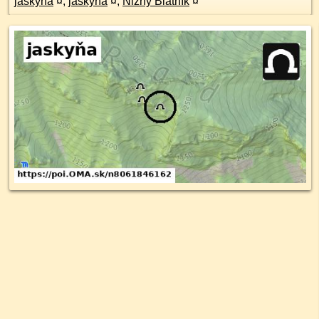
jaskyňa
¤
,
jaskyňa
¤
,
Nižný Blatník
¤