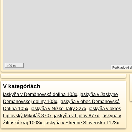
100 m
Podkladové 
V kategóriách
jaskyňa v Demänovská dolina 103x
,
jaskyňa v Jaskyne
Demänovskej doliny 103x
,
jaskyňa v obec Demänovská
Dolina 105x
,
jaskyňa v Nízke Tatry 327x
,
jaskyňa v okres
Liptovský Mikuláš 370x
,
jaskyňa v Liptov 877x
,
jaskyňa v
Žilinský kraj 1003x
,
jaskyňa v Stredné Slovensko 1123x