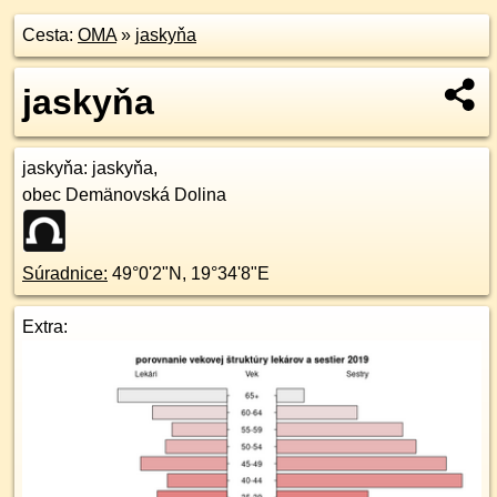
Cesta:
OMA
»
jaskyňa
jaskyňa
jaskyňa
: jaskyňa,
obec Demänovská Dolina
Súradnice:
49°0'2"N
,
19°34'8"E
Extra: