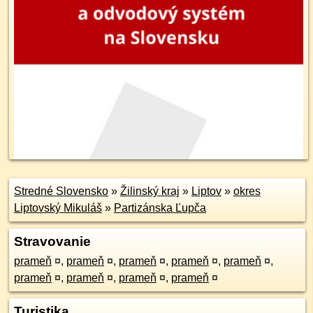
Stredné Slovensko
»
Žilinský kraj
»
Liptov
»
okres
Liptovský Mikuláš
»
Partizánska Ľupča
Stravovanie
prameň
¤
,
prameň
¤
,
prameň
¤
,
prameň
¤
,
prameň
¤
,
prameň
¤
,
prameň
¤
,
prameň
¤
,
prameň
¤
Turistika