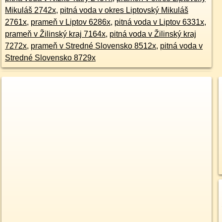
Mikuláš 2742x
,
pitná voda v okres Liptovský Mikuláš
2761x
,
prameň v Liptov 6286x
,
pitná voda v Liptov 6331x
,
prameň v Žilinský kraj 7164x
,
pitná voda v Žilinský kraj
7272x
,
prameň v Stredné Slovensko 8512x
,
pitná voda v
Stredné Slovensko 8729x