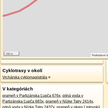
100 m
Podkladové 
Cyklotrasy v okolí
Vrchárska cyklomagistrála
¤
V kategóriách
prameň v Partizánska Ľupča 676x
,
pitná voda v
Partizánska Ľupča 683x
,
prameň v Nízke Tatry 2414x
,
pitná voda v Nízke Tatry 2437x
,
prameň v okres Liptovský