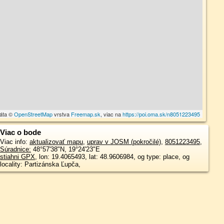
dáta ©
OpenStreetMap
vrstva
Freemap.sk
, viac na
https://poi.oma.sk/n8051223495
Viac o bode
Viac info:
aktualizovať mapu
,
uprav v JOSM (pokročilé)
,
8051223495
,
Súradnice:
48°57'38"N
,
19°24'23"E
stiahni GPX
, lon: 19.4065493, lat: 48.9606984, og type: place, og
locality: Partizánska Ľupča,