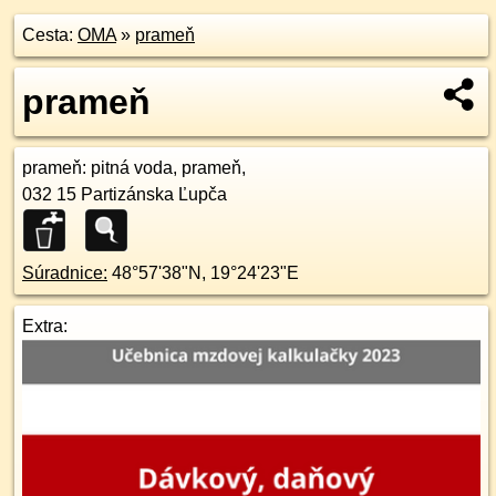
Cesta:
OMA
»
prameň
prameň
prameň
: pitná voda, prameň,
032 15
Partizánska Ľupča
Súradnice:
48°57'38"N
,
19°24'23"E
Extra: