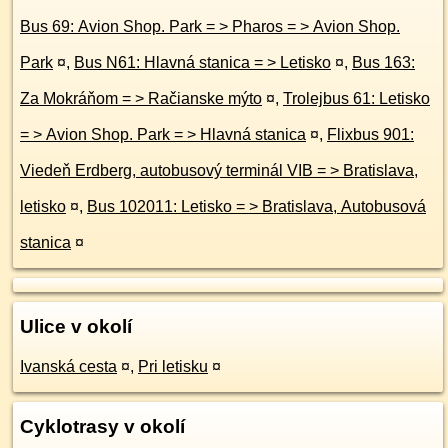
Bus 69: Avion Shop. Park = > Pharos = > Avion Shop.
Park
¤
,
Bus N61: Hlavná stanica = > Letisko
¤
,
Bus 163:
Za Mokráňom = > Račianske mýto
¤
,
Trolejbus 61: Letisko
= > Avion Shop. Park = > Hlavná stanica
¤
,
Flixbus 901:
Viedeň Erdberg, autobusový terminál VIB = > Bratislava,
letisko
¤
,
Bus 102011: Letisko = > Bratislava, Autobusová
stanica
¤
Ulice v okolí
Ivanská cesta
¤
,
Pri letisku
¤
Cyklotrasy v okolí