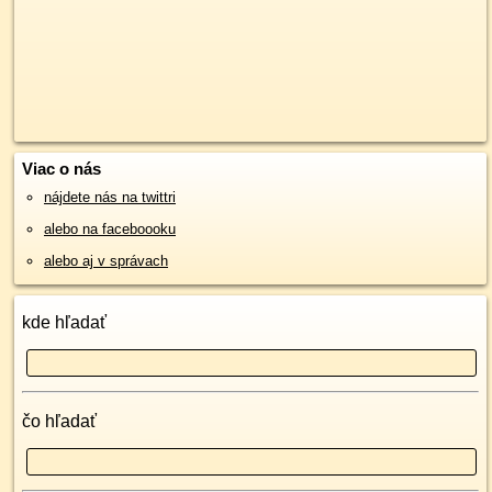
Viac o nás
nájdete nás na twittri
alebo na faceboooku
alebo aj v správach
kde hľadať
čo hľadať