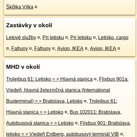
Škôlka Vilka
¤
Zastávky v okolí
Letové služby
¤
,
Pri letisku
¤
,
Pri letisku
¤
,
Letisko, cargo
¤
,
Fafruny
¤
,
Fafruny
¤
,
Avion, IKEA
¤
,
Avion, IKEA
¤
MHD v okolí
Trolejbus 61: Letisko = > Hlavná stanica
¤
,
Flixbus 901a:
Viedeň, hlavná železničná stanica (International
Busterminal) = > Bratislava, Letisko
¤
,
Trolejbus 61:
Hlavná stanica = > Letisko
¤
,
Bus 102011: Bratislava,
Autobusová stanica = > Letisko
¤
,
Flixbus 901: Bratislava,
letisko = > Viedeň Erdberg, autobusový terminál VIB
¤
,