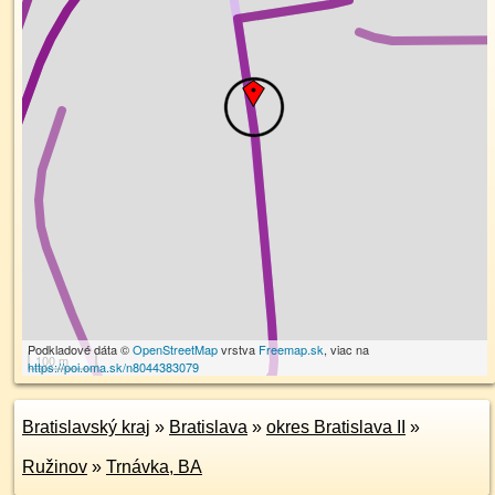
Podkladové dáta ©
OpenStreetMap
vrstva
Freemap.sk
, viac na
100 m
https://poi.oma.sk/n8044383079
Bratislavský kraj
»
Bratislava
»
okres Bratislava II
»
Ružinov
»
Trnávka, BA