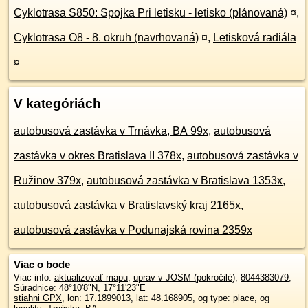
Cyklotrasa S850: Spojka Pri letisku - letisko (plánovaná)
¤
,
Cyklotrasa O8 - 8. okruh (navrhovaná)
¤
,
Letisková radiála
¤
V kategóriách
autobusová zastávka v Trnávka, BA 99x
,
autobusová
zastávka v okres Bratislava II 378x
,
autobusová zastávka v
Ružinov 379x
,
autobusová zastávka v Bratislava 1353x
,
autobusová zastávka v Bratislavský kraj 2165x
,
autobusová zastávka v Podunajská rovina 2359x
Viac o bode
Viac info:
aktualizovať mapu
,
uprav v JOSM (pokročilé)
,
8044383079
,
Súradnice:
48°10'8"N
,
17°11'23"E
stiahni GPX
, lon: 17.1899013, lat: 48.168905, og type: place, og