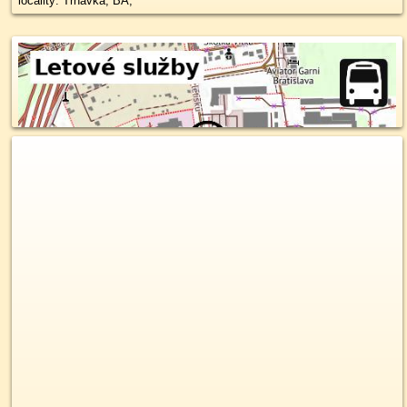
locality: Trnávka, BA,