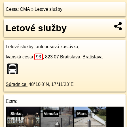
Cesta:
OMA
»
Letové služby
Letové služby
Letové služby
: autobusová zastávka,
Ivanská cesta
93
,
823 07
Bratislava, Bratislava
Súradnice:
48°10'8"N
,
17°11'23"E
Extra: