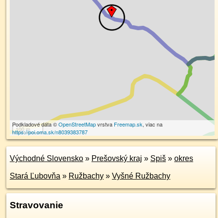
Podkladové dáta ©
OpenStreetMap
vrstva
Freemap.sk
, viac na
100 m
https://poi.oma.sk/n8039383787
Východné Slovensko
»
Prešovský kraj
»
Spiš
»
okres
Stará Ľubovňa
»
Ružbachy
»
Vyšné Ružbachy
Stravovanie