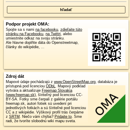
Podpor projekt OMA:
Spojte sa s nami
na facebooku
,
zdieľajte túto
stránku na Facebooku
,
na Twittri
, alebo
umiestnite odkaz na svoju stránku.
Ale hlavne doplňte dáta do Openstreetmap,
články do wikipédie, ...
Zdroj dát
Mapové údaje pochádzajú z
www.OpenStreetMap.org
, databáza je
prístupná pod licenciou
ODbL
.
Mapový podklad
vytvára a aktualizuje
Freemap Slovakia
(www.freemap.sk)
, šíriteľný pod licenciou CC-
BY-SA. Fotky sme čerpali z galérie portálu
freemap.sk, autori fotiek sú uvedení pri
jednotlivých fotkách a sú šíriteľné pod licenciou
CC a z wikipédie. Výškový profil trás čerpáme
z
SRTM
. Niečo vám chýba?
Pridajte to
. Sme
radi, že tvoríte slobodnú wiki mapu sveta.