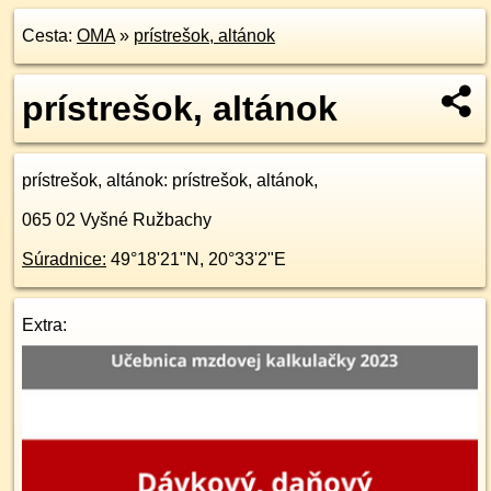
Cesta:
OMA
»
prístrešok, altánok
prístrešok, altánok
prístrešok, altánok
: prístrešok, altánok,
065 02
Vyšné Ružbachy
Súradnice:
49°18'21"N
,
20°33'2"E
Extra: