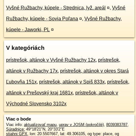
Vyšné Ružbachy, kúpele - Strednica, lyž. areál
¤
,
Vyšné
Ružbachy, kúpele - Sovia Poľana
¤
,
Vyšné Ružbachy,
kúpele - Jaworki, PL
¤
V kategóriách
prístrešok, altánok v Vyšné Ružbachy 12x
,
prístrešok,
altánok v Ružbachy 17x
,
prístrešok, altánok v okres Stará
Ľubovňa 151x
,
prístrešok, altánok v Spiš 833x
,
prístrešok,
altánok v Prešovský kraj 1681x
,
prístrešok, altánok v
Východné Slovensko 3102x
Viac o bode
Viac info:
aktualizovať mapu
,
uprav v JOSM (pokročilé)
,
8039383787
,
Súradnice:
49°18'21"N
,
20°33'2"E
stiahni GPX
, lon: 20.5507667, lat: 49.306105, og type: place, og