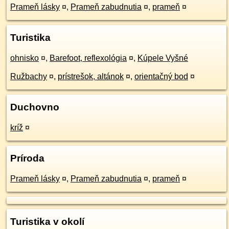
Prameň lásky
¤
,
Prameň zabudnutia
¤
,
prameň
¤
Turistika
ohnisko
¤
,
Barefoot, reflexológia
¤
,
Kúpele Vyšné
Ružbachy
¤
,
prístrešok, altánok
¤
,
orientačný bod
¤
Duchovno
kríž
¤
Príroda
Prameň lásky
¤
,
Prameň zabudnutia
¤
,
prameň
¤
Turistika v okolí