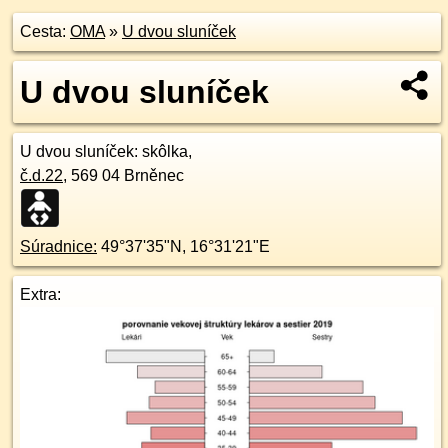
Cesta:
OMA
»
U dvou sluníček
U dvou sluníček
U dvou sluníček
: skôlka,
č.d.
22
,
569 04
Brněnec
Súradnice:
49°37'35"N
,
16°31'21"E
Extra: