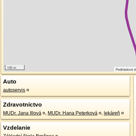
100 m
Podkladové 
Auto
autoservis
¤
Zdravotníctvo
MUDr. Jana Illová
¤
,
MUDr. Hana Peterková
¤
,
lekáreň
¤
Vzdelanie