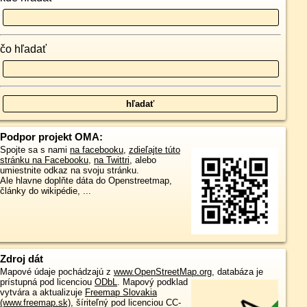
čo hľadať
Podpor projekt OMA:
Spojte sa s nami
na facebooku
,
zdieľajte túto
stránku na Facebooku
,
na Twittri
, alebo
umiestnite odkaz na svoju stránku.
Ale hlavne doplňte dáta do Openstreetmap,
články do wikipédie, ...
Zdroj dát
Mapové údaje pochádzajú z
www.OpenStreetMap.org
, databáza je
prístupná pod licenciou
ODbL
.
Mapový podklad
vytvára a aktualizuje
Freemap Slovakia
(www.freemap.sk)
, šíriteľný pod licenciou CC-