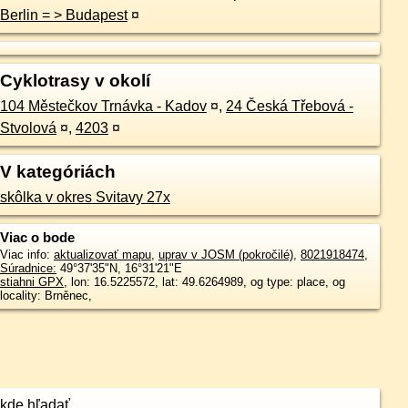
Berlin = > Budapest
¤
Cyklotrasy v okolí
104 Městečkov Trnávka - Kadov
¤
,
24 Česká Třebová -
Stvolová
¤
,
4203
¤
V kategóriách
skôlka v okres Svitavy 27x
Viac o bode
Viac info:
aktualizovať mapu
,
uprav v JOSM (pokročilé)
,
8021918474
,
Súradnice:
49°37'35"N
,
16°31'21"E
stiahni GPX
, lon: 16.5225572, lat: 49.6264989, og type: place, og
locality: Brněnec,
kde hľadať