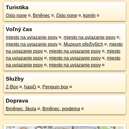
Turistika
číslo none
¤
,
Brněnec
¤
,
číslo none
¤
,
komín
¤
Voľný čas
miesto na uviazanie psov
¤
,
miesto na uviazanie psov
¤
,
miesto na uviazanie psov
¤
,
Muzeum přeživších
¤
,
miesto
na uviazanie psov
¤
,
miesto na uviazanie psov
¤
,
miesto
na uviazanie psov
¤
,
miesto na uviazanie psov
¤
,
miesto
na uviazanie psov
¤
,
miesto na uviazanie psov
¤
Služby
Z-Box
¤
,
hasiči
¤
,
Penguin box
¤
Doprava
Brněnec, škola
¤
,
Brněnec, prodejna
¤