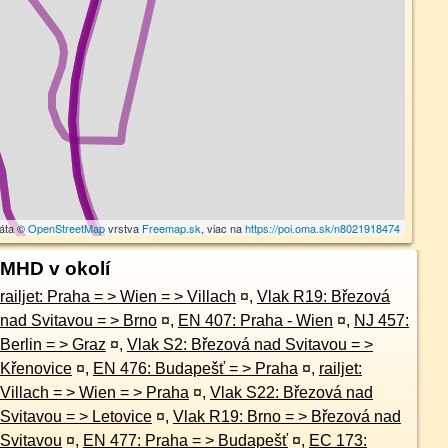
dáta ©
OpenStreetMap
vrstva
Freemap.sk
, viac na
https://poi.oma.sk/n8021918474
MHD v okolí
railjet: Praha = > Wien = > Villach
¤
,
Vlak R19: Březová
nad Svitavou = > Brno
¤
,
EN 407: Praha - Wien
¤
,
NJ 457:
Berlin = > Graz
¤
,
Vlak S2: Březová nad Svitavou = >
Křenovice
¤
,
EN 476: Budapešť = > Praha
¤
,
railjet:
Villach = > Wien = > Praha
¤
,
Vlak S22: Březová nad
Svitavou = > Letovice
¤
,
Vlak R19: Brno = > Březová nad
Svitavou
¤
,
EN 477: Praha = > Budapešť
¤
,
EC 173: