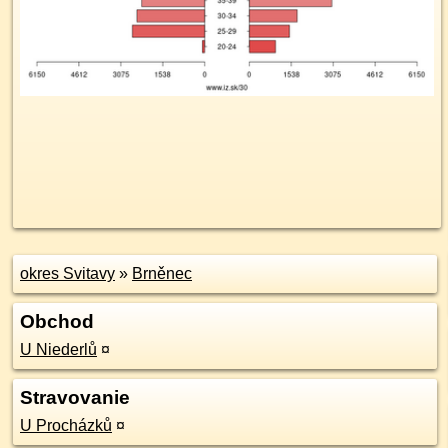
okres Svitavy
»
Brněnec
Obchod
U Niederlů
¤
Stravovanie
U Procházků
¤