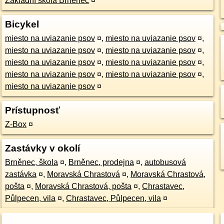
Základní škola Brněnec
¤
Bicykel
miesto na uviazanie psov
¤
,
miesto na uviazanie psov
¤
,
miesto na uviazanie psov
¤
,
miesto na uviazanie psov
¤
,
miesto na uviazanie psov
¤
,
miesto na uviazanie psov
¤
,
miesto na uviazanie psov
¤
,
miesto na uviazanie psov
¤
,
miesto na uviazanie psov
¤
Prístupnosť
Z-Box
¤
Zastávky v okolí
Brněnec, škola
¤
,
Brněnec, prodejna
¤
,
autobusová
zastávka
¤
,
Moravská Chrastová
¤
,
Moravská Chrastová,
pošta
¤
,
Moravská Chrastová, pošta
¤
,
Chrastavec,
Půlpecen, vila
¤
,
Chrastavec, Půlpecen, vila
¤