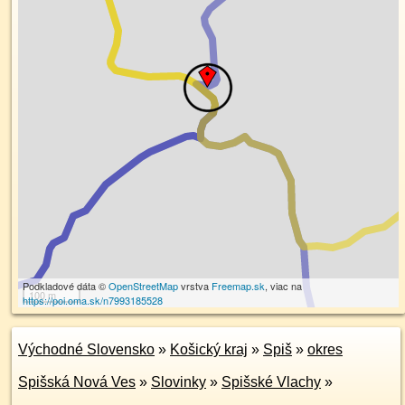
Podkladové dáta ©
OpenStreetMap
vrstva
Freemap.sk
, viac na
100 m
https://poi.oma.sk/n7993185528
Východné Slovensko
»
Košický kraj
»
Spiš
»
okres
Spišská Nová Ves
»
Slovinky
»
Spišské Vlachy
»