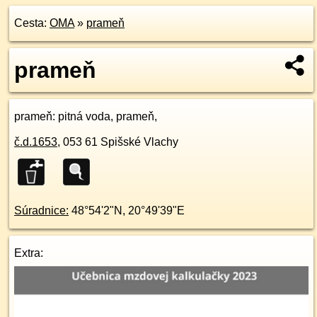
Cesta:
OMA
»
prameň
prameň
prameň
: pitná voda, prameň,
č.d.
1653
,
053 61
Spišské Vlachy
Súradnice:
48°54'2"N
,
20°49'39"E
Extra: