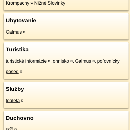
Krompachy
»
Nižné Slovinky
Ubytovanie
Galmus
¤
Turistika
turistické informácie
¤
,
ohnisko
¤
,
Galmus
¤
,
poľovnícky
posed
¤
Služby
toaleta
¤
Duchovno
kríž
¤