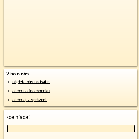
Viac o nás
nájdete nás na twittri
alebo na faceboooku
alebo aj v správach
kde hľadať