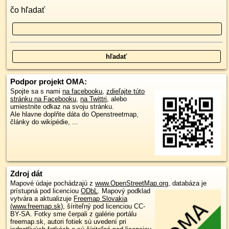
čo hľadať
Podpor projekt OMA:
Spojte sa s nami
na facebooku
,
zdieľajte túto
stránku na Facebooku
,
na Twittri
, alebo
umiestnite odkaz na svoju stránku.
Ale hlavne doplňte dáta do Openstreetmap,
články do wikipédie, ...
Zdroj dát
Mapové údaje pochádzajú z
www.OpenStreetMap.org
, databáza je
prístupná pod licenciou
ODbL
.
Mapový podklad
vytvára a aktualizuje
Freemap Slovakia
(www.freemap.sk)
, šíriteľný pod licenciou CC-
BY-SA. Fotky sme čerpali z galérie portálu
freemap.sk, autori fotiek sú uvedení pri