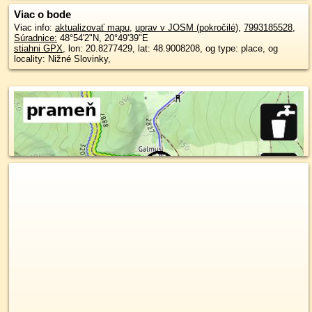
Viac o bode
Viac info:
aktualizovať mapu
,
uprav v JOSM (pokročilé)
,
7993185528
,
Súradnice:
48°54'2"N
,
20°49'39"E
stiahni GPX
, lon: 20.8277429, lat: 48.9008208, og type: place, og
locality: Nižné Slovinky,