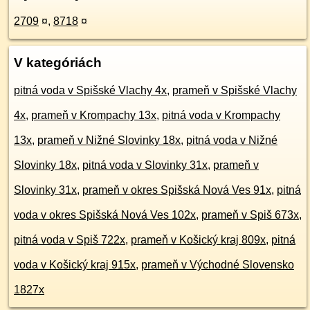
2709
¤
,
8718
¤
V kategóriách
pitná voda v Spišské Vlachy 4x
,
prameň v Spišské Vlachy
4x
,
prameň v Krompachy 13x
,
pitná voda v Krompachy
13x
,
prameň v Nižné Slovinky 18x
,
pitná voda v Nižné
Slovinky 18x
,
pitná voda v Slovinky 31x
,
prameň v
Slovinky 31x
,
prameň v okres Spišská Nová Ves 91x
,
pitná
voda v okres Spišská Nová Ves 102x
,
prameň v Spiš 673x
,
pitná voda v Spiš 722x
,
prameň v Košický kraj 809x
,
pitná
voda v Košický kraj 915x
,
prameň v Východné Slovensko
1827x