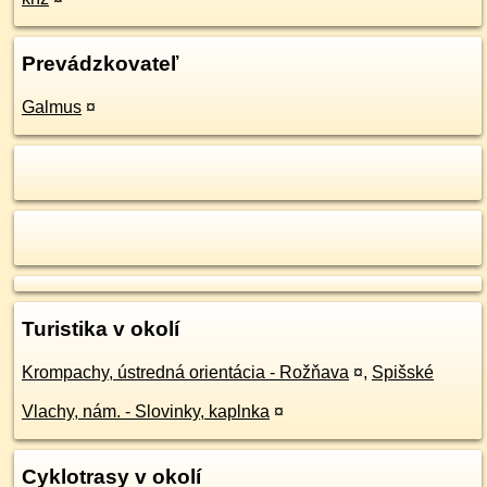
Prevádzkovateľ
Galmus
¤
Turistika v okolí
Krompachy, ústredná orientácia - Rožňava
¤
,
Spišské
Vlachy, nám. - Slovinky, kaplnka
¤
Cyklotrasy v okolí