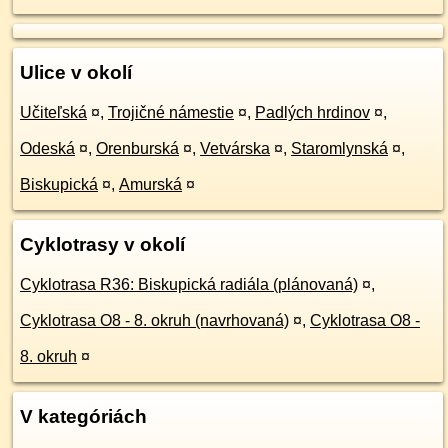
Ulice v okolí
Učiteľská
¤
,
Trojičné námestie
¤
,
Padlých hrdinov
¤
,
Odeská
¤
,
Orenburská
¤
,
Vetvárska
¤
,
Staromlynská
¤
,
Biskupická
¤
,
Amurská
¤
Cyklotrasy v okolí
Cyklotrasa R36: Biskupická radiála (plánovaná)
¤
,
Cyklotrasa O8 - 8. okruh (navrhovaná)
¤
,
Cyklotrasa O8 -
8. okruh
¤
V kategóriách