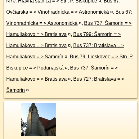
N70: Hlavná stanica = > Stn. P. Biskupice
¤
,
Bus 67:
Ovčiarska = > Vinohradnícka = > Astronomická
¤
,
Bus 67:
Vinohradnícka = > Astronomická
¤
,
Bus 737: Šamorín = >
Hamuliakovo = > Bratislava
¤
,
Bus 799: Šamorín = >
Hamuliakovo = > Bratislava
¤
,
Bus 737: Bratislava = >
Hamuliakovo = > Šamorín
¤
,
Bus 79: Lieskovec = > Stn. P.
Biskupice = > Podunajská
¤
,
Bus 737: Šamorín = >
Hamuliakovo = > Bratislava
¤
,
Bus 727: Bratislava = >
Šamorín
¤