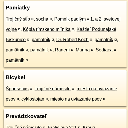
Pamiatky
Trojičný stĺp
¤
,
socha
¤
,
Pomník padlým v 1. a 2. svetovej
vojne
¤
,
Kópia rímskeho míľnika
¤
,
Kaštieľ Podunajské
Biskupice
¤
,
pamätník
¤
,
Dr. Robert Koch
¤
,
pamätník
¤
,
pamätník
¤
,
pamätník
¤
,
Ranení
¤
,
Marína
¤
,
Sediaca
¤
,
pamätník
¤
Bicykel
Športservis
¤
,
Trojičné námesite
¤
,
miesto na uviazanie
psov
¤
,
cyklostojan
¤
,
miesto na uviazanie psov
¤
Prevádzkovateľ
Trojičné námesite
¤
,
Bratislava 211
¤
,
Kraj
¤