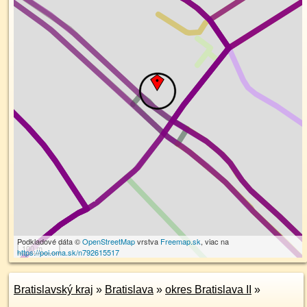
Podkladové dáta ©
OpenStreetMap
vrstva
Freemap.sk
, viac na
100 m
https://poi.oma.sk/n792615517
Bratislavský kraj
»
Bratislava
»
okres Bratislava II
»