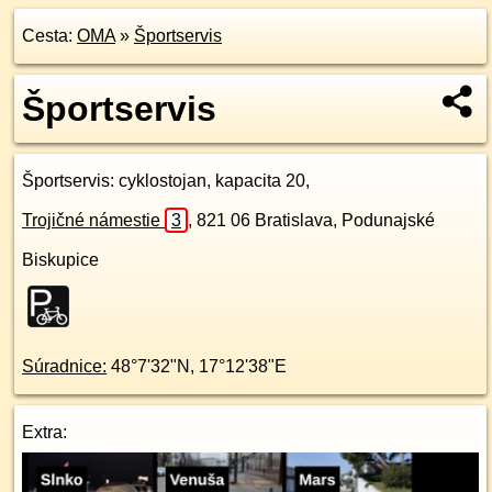
Cesta:
OMA
»
Športservis
Športservis
Športservis
: cyklostojan, kapacita 20,
Trojičné námestie
3
,
821 06
Bratislava, Podunajské
Biskupice
Súradnice:
48°7'32"N
,
17°12'38"E
Extra: