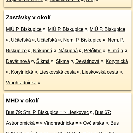
Zastávky v okolí
MiÚ P. Biskupice
¤
,
MiÚ P. Biskupice
¤
,
MiÚ P. Biskupice
¤
,
Učiteľská
¤
,
Učiteľská
¤
,
Nem. P. Biskupice
¤
,
Nem. P.
Biskupice
¤
,
Nákupná
¤
,
Nákupná
¤
,
Petőfiho
¤
,
8. mája
¤
,
Devätinová
¤
,
Šikmá
¤
,
Šikmá
¤
,
Devätinová
¤
,
Korytnická
¤
,
Korytnická
¤
,
Lieskovská cesta
¤
,
Lieskovská cesta
¤
,
Vinohradnícka
¤
MHD v okolí
Bus 79: Stn. P. Biskupice = > Lieskovec
¤
,
Bus 67:
Astronomická = > Vinohradnícka = > Ovčiarska
¤
,
Bus