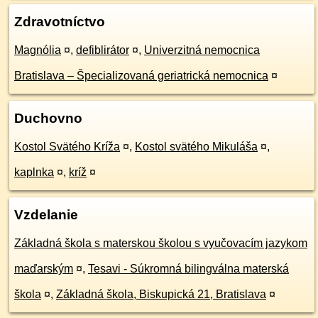
Zdravotníctvo
Magnólia
¤
,
defiblirátor
¤
,
Univerzitná nemocnica
Bratislava – Špecializovaná geriatrická nemocnica
¤
Duchovno
Kostol Svätého Kríža
¤
,
Kostol svätého Mikuláša
¤
,
kaplnka
¤
,
kríž
¤
Vzdelanie
Základná škola s materskou školou s vyučovacím jazykom
maďarským
¤
,
Tesavi - Súkromná bilingválna materská
škola
¤
,
Základná škola, Biskupická 21, Bratislava
¤