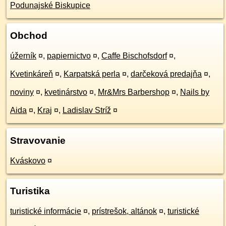
Podunajské Biskupice
Obchod
úžerník
¤
,
papiernictvo
¤
,
Caffe Bischofsdorf
¤
,
Kvetinkáreň
¤
,
Karpatská perla
¤
,
darčeková predajňa
¤
,
noviny
¤
,
kvetinárstvo
¤
,
Mr&Mrs Barbershop
¤
,
Nails by
Aida
¤
,
Kraj
¤
,
Ladislav Stríž
¤
Stravovanie
Kváskovo
¤
Turistika
turistické informácie
¤
,
prístrešok, altánok
¤
,
turistické