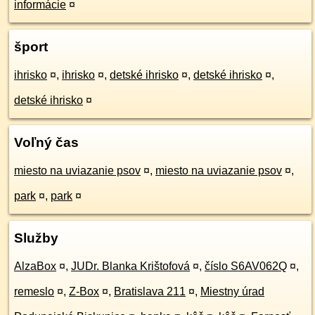
informácie
¤
šport
ihrisko
¤
,
ihrisko
¤
,
detské ihrisko
¤
,
detské ihrisko
¤
,
detské ihrisko
¤
Voľný čas
miesto na uviazanie psov
¤
,
miesto na uviazanie psov
¤
,
park
¤
,
park
¤
Služby
AlzaBox
¤
,
JUDr. Blanka Krištofová
¤
,
číslo S6AV062Q
¤
,
remeslo
¤
,
Z-Box
¤
,
Bratislava 211
¤
,
Miestny úrad