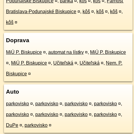
Podunajské Biskupice
¤
,
banka
¤
,
kôš
¤
,
kôš
¤
,
Farnosť
Bratislava-Podunajské Biskupice
¤
,
kôš
¤
,
kôš
¤
,
kôš
¤
,
kôš
¤
Doprava
MiÚ P. Biskupice
¤
,
automat na lístky
¤
,
MiÚ P. Biskupice
¤
,
MiÚ P. Biskupice
¤
,
Učiteľská
¤
,
Učiteľská
¤
,
Nem. P.
Biskupice
¤
Auto
parkovisko
¤
,
parkovisko
¤
,
parkovisko
¤
,
parkovisko
¤
,
parkovisko
¤
,
parkovisko
¤
,
parkovisko
¤
,
parkovisko
¤
,
DuPe
¤
,
parkovisko
¤