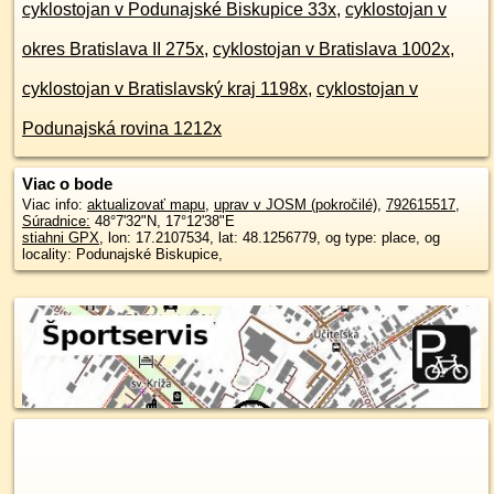
cyklostojan v Podunajské Biskupice 33x
,
cyklostojan v
okres Bratislava II 275x
,
cyklostojan v Bratislava 1002x
,
cyklostojan v Bratislavský kraj 1198x
,
cyklostojan v
Podunajská rovina 1212x
Viac o bode
Viac info:
aktualizovať mapu
,
uprav v JOSM (pokročilé)
,
792615517
,
Súradnice:
48°7'32"N
,
17°12'38"E
stiahni GPX
, lon: 17.2107534, lat: 48.1256779, og type: place, og
locality: Podunajské Biskupice,