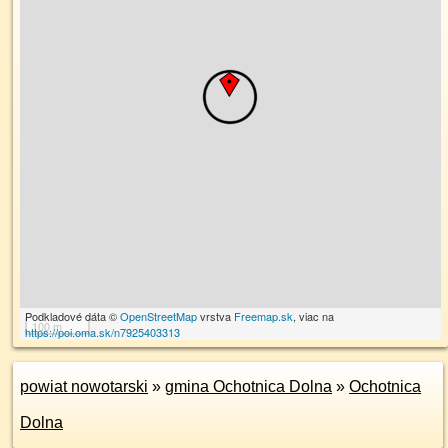
Podkladové dáta ©
OpenStreetMap
vrstva
Freemap.sk
, viac na
100 m
https://poi.oma.sk/n7925403313
powiat nowotarski
»
gmina Ochotnica Dolna
»
Ochotnica
Dolna