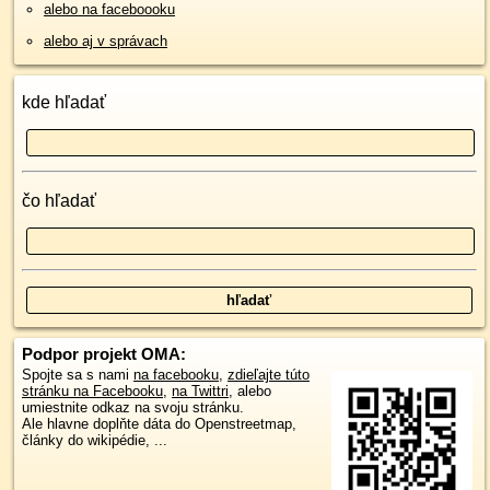
alebo na faceboooku
alebo aj v správach
kde hľadať
čo hľadať
Podpor projekt OMA:
Spojte sa s nami
na facebooku
,
zdieľajte túto
stránku na Facebooku
,
na Twittri
, alebo
umiestnite odkaz na svoju stránku.
Ale hlavne doplňte dáta do Openstreetmap,
články do wikipédie, ...