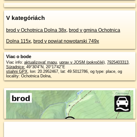
V kategóriách
brod v Ochotnica Dolna 38x
,
brod v gmina Ochotnica
Dolna 115x
,
brod v powiat nowotarski 749x
Viac o bode
Viac info:
aktualizovať mapu
,
uprav v JOSM (pokročilé)
,
7925403313
,
Súradnice:
49°30'4"N
,
20°17'42"E
stiahni GPX
, lon: 20.2952467, lat: 49.5012786, og type: place, og
locality: Ochotnica Dolna,