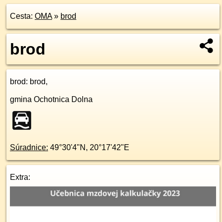
Cesta:
OMA
»
brod
brod
brod
: brod,
gmina Ochotnica Dolna
Súradnice:
49°30'4"N
,
20°17'42"E
Extra: