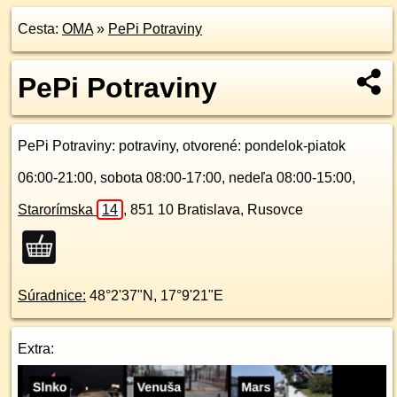
Cesta:
OMA
»
PePi Potraviny
PePi Potraviny
PePi Potraviny
: potraviny, otvorené: pondelok-piatok
06:00-21:00, sobota 08:00-17:00, nedeľa 08:00-15:00,
Starorímska
14
,
851 10
Bratislava, Rusovce
Súradnice:
48°2'37"N
,
17°9'21"E
Extra: