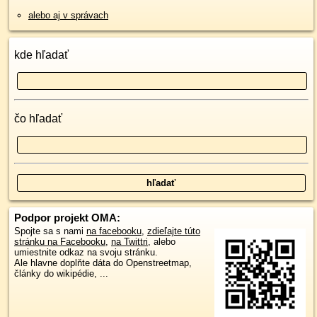
alebo aj v správach
kde hľadať
čo hľadať
Podpor projekt OMA:
Spojte sa s nami
na facebooku
,
zdieľajte túto
stránku na Facebooku
,
na Twittri
, alebo
umiestnite odkaz na svoju stránku.
Ale hlavne doplňte dáta do Openstreetmap,
články do wikipédie, ...