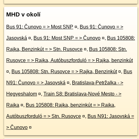
MHD v okolí
Bus 91: Čunovo = > Most SNP
¤
,
Bus 91: Čunovo = >
Jasovská
¤
,
Bus 91: Most SNP = > Čunovo
¤
,
Bus 105808:
Rajka, Benzinkút = > Stn. Rusovce
¤
,
Bus 105808: Stn.
Rusovce = > Rajka, Autóbuszforduló = > Rajka, benzinkút
¤
,
Bus 105808: Stn. Rusovce = > Rajka, Benzinkút
¤
,
Bus
N91: Čunovo = > Jasovská
¤
,
Bratislava-Petržalka - >
Hegyeshalom
¤
,
Train S8: Bratislava-Nové Mesto - >
Rajka
¤
,
Bus 105808: Rajka, benzinkút = > Rajka,
Autóbuszforduló = > Stn. Rusovce
¤
,
Bus N91: Jasovská =
> Čunovo
¤