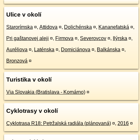
Ulice v okolí
Starorímska
¤
,
Attidova
¤
,
Dolichénska
¤
,
Kananefatská
¤
,
Pri gaštanovej aleji
¤
,
Firmova
¤
,
Severovcov
¤
,
Ilýrska
¤
,
Auréliova
¤
,
Laténska
¤
,
Domiciánova
¤
,
Balkánska
¤
,
Bronzová
¤
Turistika v okolí
Via Slovakia (Bratislava - Komárno)
¤
Cyklotrasy v okolí
Cyklotrasa R18: Petržalská radiála (plánovaná)
¤
,
2016
¤