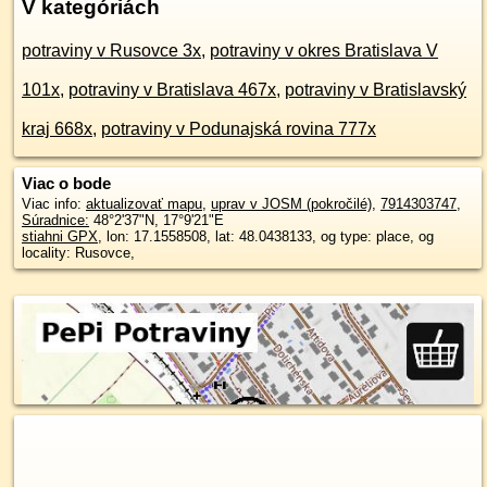
V kategóriách
potraviny v Rusovce 3x
,
potraviny v okres Bratislava V
101x
,
potraviny v Bratislava 467x
,
potraviny v Bratislavský
kraj 668x
,
potraviny v Podunajská rovina 777x
Viac o bode
Viac info:
aktualizovať mapu
,
uprav v JOSM (pokročilé)
,
7914303747
,
Súradnice:
48°2'37"N
,
17°9'21"E
stiahni GPX
, lon: 17.1558508, lat: 48.0438133, og type: place, og
locality: Rusovce,