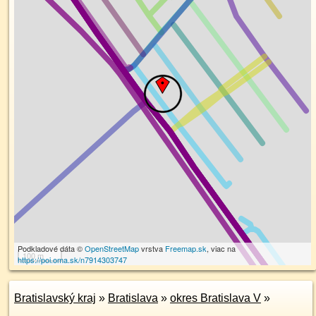
Podkladové dáta ©
OpenStreetMap
vrstva
Freemap.sk
, viac na
100 m
https://poi.oma.sk/n7914303747
Bratislavský kraj
»
Bratislava
»
okres Bratislava V
»