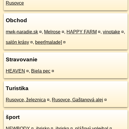
Rusovce
Obchod
mwk-naradie.sk
¤
,
Melrose
¤
,
HAPPY FARM
¤
,
vinotake
¤
,
salón krásy
¤
,
beer[malade]
¤
Stravovanie
HEAVEN
¤
,
Biela pec
¤
Turistika
Rusovce, železnica
¤
,
Rusovce, Gaštanová alej
¤
šport
NEWBODY
¤
,
ihrisko
¤
,
ihrisko
¤
,
plážový volejbal
¤