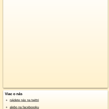
Viac o nás
nájdete nás na twittri
alebo na faceboooku