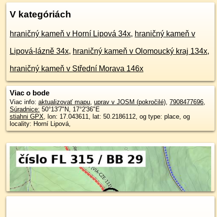
V kategóriách
hraničný kameň v Horní Lipová 34x
,
hraničný kameň v
Lipová-lázně 34x
,
hraničný kameň v Olomoucký kraj 134x
,
hraničný kameň v Střední Morava 146x
Viac o bode
Viac info:
aktualizovať mapu
,
uprav v JOSM (pokročilé)
,
7908477696
,
Súradnice:
50°13'7"N
,
17°2'36"E
stiahni GPX
, lon: 17.043611, lat: 50.2186112, og type: place, og
locality: Horní Lipová,