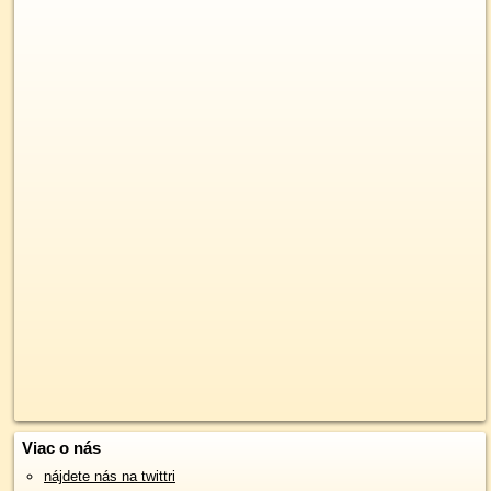
Viac o nás
nájdete nás na twittri