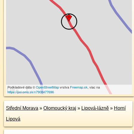
Podkladové dáta ©
OpenStreetMap
vrstva
Freemap.sk
, viac na
100 m
https://poi.oma.sk/n7908477696
Střední Morava
»
Olomoucký kraj
»
Lipová-lázně
»
Horní
Lipová