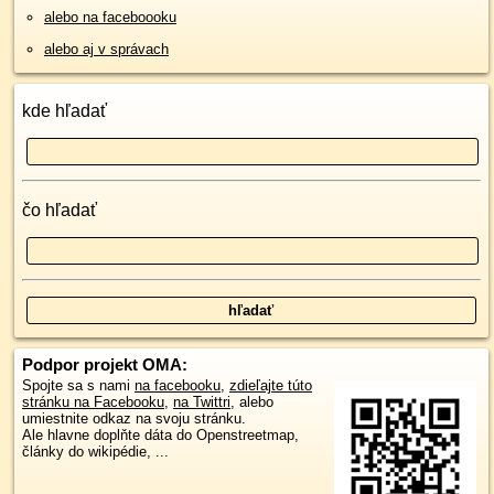
alebo na faceboooku
alebo aj v správach
kde hľadať
čo hľadať
Podpor projekt OMA:
Spojte sa s nami
na facebooku
,
zdieľajte túto
stránku na Facebooku
,
na Twittri
, alebo
umiestnite odkaz na svoju stránku.
Ale hlavne doplňte dáta do Openstreetmap,
články do wikipédie, ...