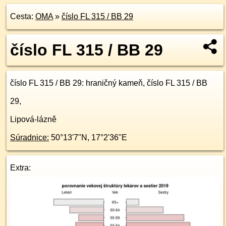
Cesta:
OMA
»
číslo FL 315 / BB 29
číslo FL 315 / BB 29
číslo FL 315 / BB 29
: hraničný kameň, číslo FL 315 / BB
29,
Lipová-lázně
Súradnice:
50°13'7"N
,
17°2'36"E
Extra: