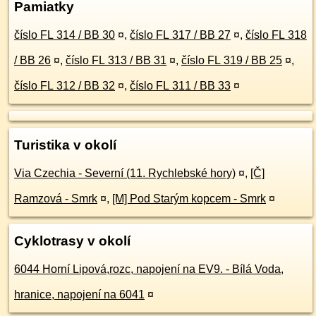
Pamiatky
číslo FL 314 / BB 30
¤
,
číslo FL 317 / BB 27
¤
,
číslo FL 318
/ BB 26
¤
,
číslo FL 313 / BB 31
¤
,
číslo FL 319 / BB 25
¤
,
číslo FL 312 / BB 32
¤
,
číslo FL 311 / BB 33
¤
Turistika v okolí
Via Czechia - Severní (11. Rychlebské hory)
¤
,
[Č]
Ramzová - Smrk
¤
,
[M] Pod Starým kopcem - Smrk
¤
Cyklotrasy v okolí
6044 Horní Lipová,rozc, napojení na EV9. - Bílá Voda,
hranice, napojení na 6041
¤