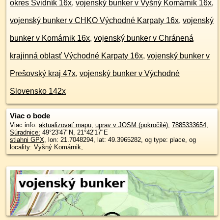
okres Svidník 16x
,
vojenský bunker v Vyšný Komárnik 16x
,
vojenský bunker v CHKO Východné Karpaty 16x
,
vojenský
bunker v Komárnik 16x
,
vojenský bunker v Chránená
krajinná oblasť Východné Karpaty 16x
,
vojenský bunker v
Prešovský kraj 47x
,
vojenský bunker v Východné
Slovensko 142x
Viac o bode
Viac info:
aktualizovať mapu
,
uprav v JOSM (pokročilé)
,
7885333654
,
Súradnice:
49°23'47"N
,
21°42'17"E
stiahni GPX
, lon: 21.7048294, lat: 49.3965282, og type: place, og
locality: Vyšný Komárnik,