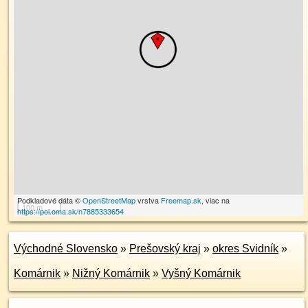
Podkladové dáta ©
OpenStreetMap
vrstva
Freemap.sk
, viac na
100 m
https://poi.oma.sk/n7885333654
Východné Slovensko
»
Prešovský kraj
»
okres Svidník
»
Komárnik
»
Nižný Komárnik
»
Vyšný Komárnik