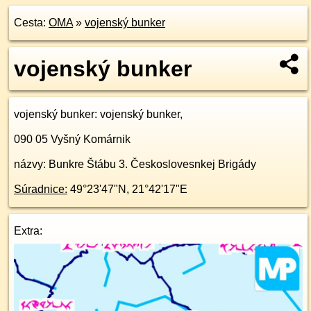
Cesta:
OMA
»
vojenský bunker
vojenský bunker
vojenský bunker
: vojenský bunker,
090 05
Vyšný Komárnik
názvy: Bunkre Štábu 3. Českoslovesnkej Brigády
Súradnice:
49°23'47"N
,
21°42'17"E
Extra: