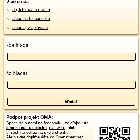
Viac o nás
nájdete nás na twittri
alebo na faceboooku
alebo aj v správach
kde hľadať
čo hľadať
Podpor projekt OMA:
Spojte sa s nami
na facebooku
,
zdieľajte túto
stránku na Facebooku
,
na Twittri
, alebo
umiestnite odkaz na svoju stránku.
Ale hlavne doplňte dáta do Openstreetmap,