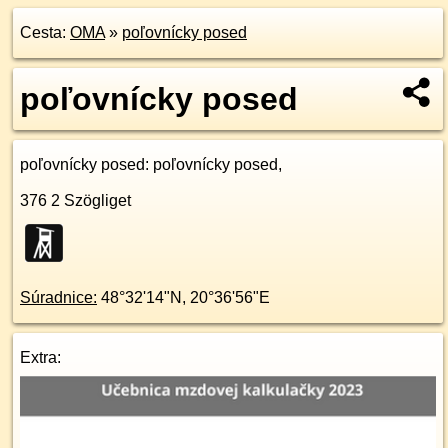
Cesta:
OMA
»
poľovnícky posed
poľovnícky posed
poľovnícky posed
: poľovnícky posed,
376 2
Szögliget
Súradnice:
48°32'14"N
,
20°36'56"E
Extra: