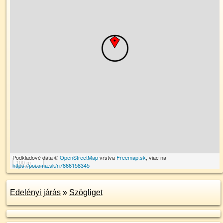
Podkladové dáta ©
OpenStreetMap
vrstva
Freemap.sk
, viac na
100 m
https://poi.oma.sk/n7866158345
Edelényi járás
»
Szögliget