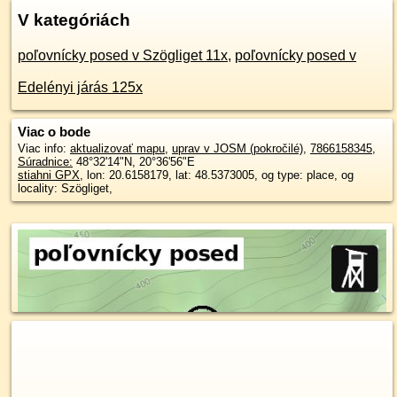
V kategóriách
poľovnícky posed v Szögliget 11x
,
poľovnícky posed v
Edelényi járás 125x
Viac o bode
Viac info:
aktualizovať mapu
,
uprav v JOSM (pokročilé)
,
7866158345
,
Súradnice:
48°32'14"N
,
20°36'56"E
stiahni GPX
, lon: 20.6158179, lat: 48.5373005, og type: place, og
locality: Szögliget,