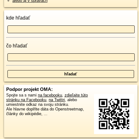
alebo aj v správach
kde hľadať
čo hľadať
Podpor projekt OMA:
Spojte sa s nami
na facebooku
,
zdieľajte túto
stránku na Facebooku
,
na Twittri
, alebo
umiestnite odkaz na svoju stránku.
Ale hlavne doplňte dáta do Openstreetmap,
články do wikipédie, ...