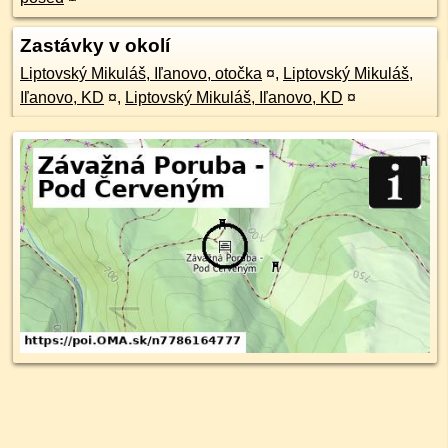
Zastávky v okolí
Liptovský Mikuláš, Iľanovo, otočka
¤
,
Liptovský Mikuláš,
Iľanovo, KD
¤
,
Liptovský Mikuláš, Iľanovo, KD
¤