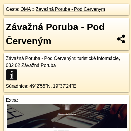
Cesta:
OMA
»
Závažná Poruba - Pod Červeným
Závažná Poruba - Pod
Červeným
Závažná Poruba - Pod Červeným
: turistické informácie,
032 02
Závažná Poruba
Súradnice:
49°2'55"N
,
19°37'24"E
Extra: