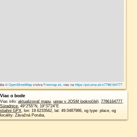
dáta ©
OpenStreetMap
vrstva
Freemap.sk
, viac na
https://poi.oma.sk/n7786164777
Viac o bode
Viac info:
aktualizovať mapu
,
uprav v JOSM (pokročilé)
,
7786164777
,
Súradnice:
49°2'55"N
,
19°37'24"E
stiahni GPX
, lon: 19.6233562, lat: 49.0487986, og type: place, og
locality: Závažná Poruba,