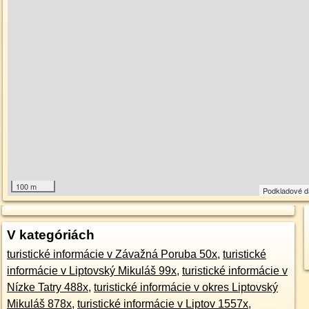
100 m
Podkladové 
V kategóriách
turistické informácie v Závažná Poruba 50x
,
turistické
informácie v Liptovský Mikuláš 99x
,
turistické informácie v
Nízke Tatry 488x
,
turistické informácie v okres Liptovský
Mikuláš 878x
,
turistické informácie v Liptov 1557x
,