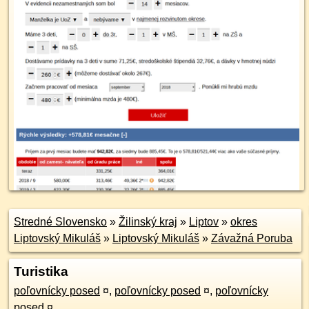
Stredné Slovensko
»
Žilinský kraj
»
Liptov
»
okres
Liptovský Mikuláš
»
Liptovský Mikuláš
»
Závažná Poruba
Turistika
poľovnícky posed
¤
,
poľovnícky posed
¤
,
poľovnícky
posed
¤