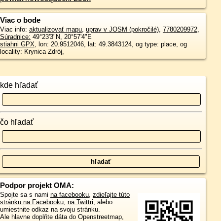
Viac o bode
Viac info:
aktualizovať mapu
,
uprav v JOSM (pokročilé)
,
7780209972
,
Súradnice:
49°23'3"N
,
20°57'4"E
stiahni GPX
, lon: 20.9512046, lat: 49.3843124, og type: place, og
locality: Krynica Zdrój,
kde hľadať
čo hľadať
Podpor projekt OMA:
Spojte sa s nami
na facebooku
,
zdieľajte túto
stránku na Facebooku
,
na Twittri
, alebo
umiestnite odkaz na svoju stránku.
Ale hlavne doplňte dáta do Openstreetmap,