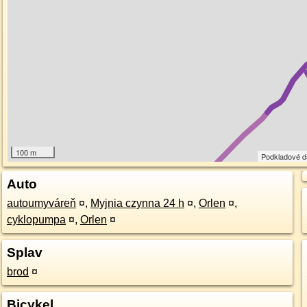
100 m
Podkladové 
Auto
autoumyváreň
¤
,
Myjnia czynna 24 h
¤
,
Orlen
¤
,
cyklopumpa
¤
,
Orlen
¤
Splav
brod
¤
Bicykel