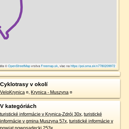
dáta ©
OpenStreetMap
vrstva
Freemap.sk
, viac na
https://poi.oma.sk/n7780209972
Cyklotrasy v okolí
VeloKrynica
¤
,
Krynica - Muszyna
¤
V kategóriách
turistické informácie v Krynica-Zdrój 30x
,
turistické
informácie v gmina Muszyna 57x
,
turistické informácie v
powiat nowosądecki 253x