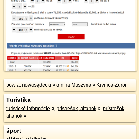
powiat nowosądecki
»
gmina Muszyna
»
Krynica-Zdrój
Turistika
turistické informácie
¤
,
prístrešok, altánok
¤
,
prístrešok,
altánok
¤
šport