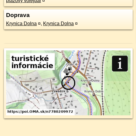
plážový volejbal
¤
Doprava
Krynica Dolna
¤
,
Krynica Dolna
¤