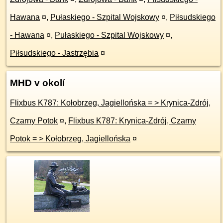
Hawana
¤
,
Pułaskiego - Szpital Wojskowy
¤
,
Piłsudskiego
- Hawana
¤
,
Pułaskiego - Szpital Wojskowy
¤
,
Piłsudskiego - Jastrzębia
¤
MHD v okolí
Flixbus K787: Kołobrzeg, Jagiellońska = > Krynica-Zdrój,
Czarny Potok
¤
,
Flixbus K787: Krynica-Zdrój, Czarny
Potok = > Kołobrzeg, Jagiellońska
¤