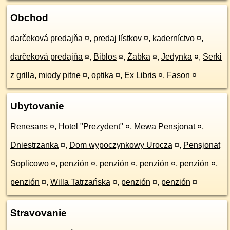
Obchod
darčeková predajňa
¤
,
predaj lístkov
¤
,
kaderníctvo
¤
,
darčeková predajňa
¤
,
Biblos
¤
,
Żabka
¤
,
Jedynka
¤
,
Serki
z grilla, miody pitne
¤
,
optika
¤
,
Ex Libris
¤
,
Fason
¤
Ubytovanie
Renesans
¤
,
Hotel "Prezydent"
¤
,
Mewa Pensjonat
¤
,
Dniestrzanka
¤
,
Dom wypoczynkowy Urocza
¤
,
Pensjonat
Soplicowo
¤
,
penzión
¤
,
penzión
¤
,
penzión
¤
,
penzión
¤
,
penzión
¤
,
Willa Tatrzańska
¤
,
penzión
¤
,
penzión
¤
Stravovanie