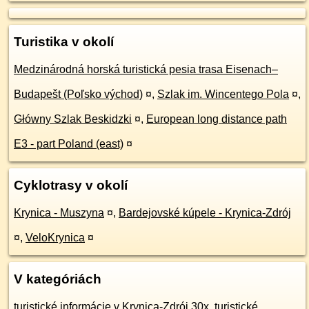
Turistika v okolí
Medzinárodná horská turistická pesia trasa Eisenach–
Budapešt (Poľsko východ)
¤
,
Szlak im. Wincentego Pola
¤
,
Główny Szlak Beskidzki
¤
,
European long distance path
E3 - part Poland (east)
¤
Cyklotrasy v okolí
Krynica - Muszyna
¤
,
Bardejovské kúpele - Krynica-Zdrój
¤
,
VeloKrynica
¤
V kategóriách
turistické informácie v Krynica-Zdrój 30x
,
turistické