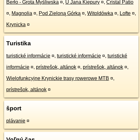
Berło - Grota Myśliwska
¤
,
U Jana Kiepury
¤
,
Cristal Patio
¤
,
Magnolia
¤
,
Pod Zieloną Górką
¤
,
Witoldówka
¤
,
Lofte
¤
,
Krynicka
¤
Turistika
turistické informácie
¤
,
turistické informácie
¤
,
turistické
informácie
¤
,
prístrešok, altánok
¤
,
prístrešok, altánok
¤
,
Wielofunkcyjne Krynickie trasy rowerowe MTB
¤
,
prístrešok, altánok
¤
šport
plávanie
¤
Voľný čas