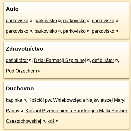
Auto
parkovisko
¤
,
parkovisko
¤
,
parkovisko
¤
,
parkovisko
¤
,
parkovisko
¤
,
parkovisko
¤
,
parkovisko
¤
,
parkovisko
¤
Zdravotníctvo
defiblirátor
¤
,
Dział Farmacji Szpitalnej
¤
,
defiblirátor
¤
,
Pod Orzechem
¤
Duchovno
kaplnka
¤
,
Kościół pw. Wniebowzięcia Najświętszej Maryi
Panny
¤
,
Kościół Przemienienia Pańskiego i Matki Boskiej
Częstochowskiej
¤
,
kríž
¤