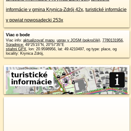
informácie v gmina Krynica-Zdrój 42x
,
turistické informácie
v powiat nowosądecki 253x
Viac o bode
Viac info:
aktualizovať mapu
,
uprav v JOSM (pokročilé)
,
7780131956
,
Súradnice:
49°25'15"N
,
20°57'35"E
stiahni GPX
, lon: 20.9598956, lat: 49.4210497, og type: place, og
locality: Krynica Zdrój,