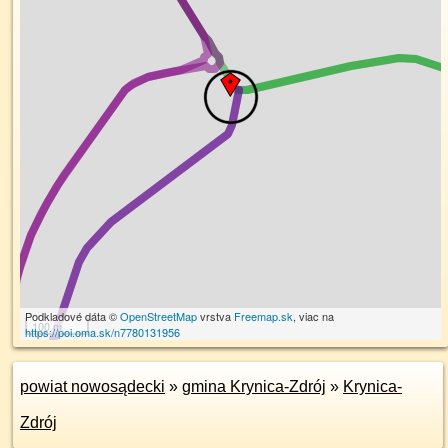
Podkladové dáta ©
OpenStreetMap
vrstva
Freemap.sk
, viac na
100 m
https://poi.oma.sk/n7780131956
powiat nowosądecki
»
gmina Krynica-Zdrój
»
Krynica-
Zdrój