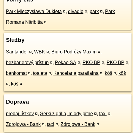
Park Mieczysława Dukieta
¤
,
divadlo
¤
,
park
¤
,
Park
Romana Nitribitta
¤
Služby
Santander
¤
,
WBK
¤
,
Biuro Podróży Maxim
¤
,
bezbarierový prístup
¤
,
Pekao SA
¤
,
PKO BP
¤
,
PKO BP
¤
,
bankomat
¤
,
toaleta
¤
,
Kancelaria parafialna
¤
,
kôš
¤
,
kôš
¤
,
kôš
¤
Doprava
predaj lístkov
¤
,
Serki z grilla, miody pitne
¤
,
taxi
¤
,
Zdrojowa - Bank
¤
,
taxi
¤
,
Zdrojowa - Bank
¤