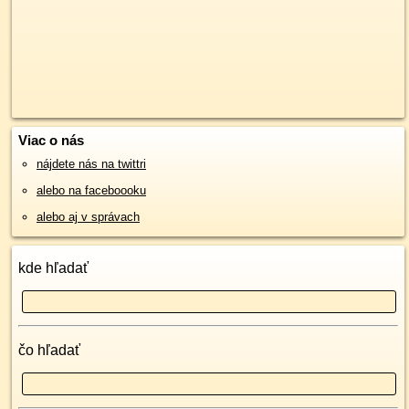
Viac o nás
nájdete nás na twittri
alebo na faceboooku
alebo aj v správach
kde hľadať
čo hľadať