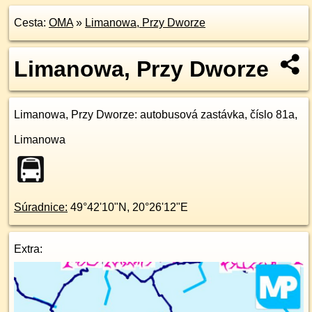
Cesta:
OMA
»
Limanowa, Przy Dworze
Limanowa, Przy Dworze
Limanowa, Przy Dworze
: autobusová zastávka, číslo 81a,
Limanowa
Súradnice:
49°42'10"N
,
20°26'12"E
Extra: