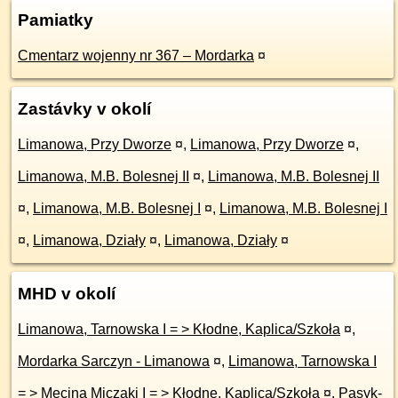
Pamiatky
Cmentarz wojenny nr 367 – Mordarka
¤
Zastávky v okolí
Limanowa, Przy Dworze
¤
,
Limanowa, Przy Dworze
¤
,
Limanowa, M.B. Bolesnej II
¤
,
Limanowa, M.B. Bolesnej II
¤
,
Limanowa, M.B. Bolesnej I
¤
,
Limanowa, M.B. Bolesnej I
¤
,
Limanowa, Działy
¤
,
Limanowa, Działy
¤
MHD v okolí
Limanowa, Tarnowska I = > Kłodne, Kaplica/Szkoła
¤
,
Mordarka Sarczyn - Limanowa
¤
,
Limanowa, Tarnowska I
= > Męcina Miczaki I = > Kłodne, Kaplica/Szkoła
¤
,
Pasyk-