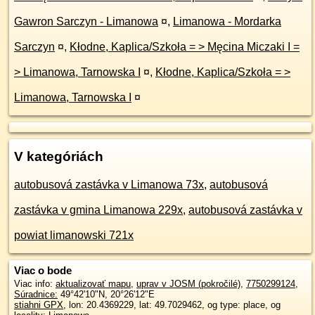
Gawron Sarczyn - Limanowa
¤
,
Limanowa - Mordarka
Sarczyn
¤
,
Kłodne, Kaplica/Szkoła = > Męcina Miczaki I =
> Limanowa, Tarnowska I
¤
,
Kłodne, Kaplica/Szkoła = >
Limanowa, Tarnowska I
¤
V kategóriách
autobusová zastávka v Limanowa 73x
,
autobusová
zastávka v gmina Limanowa 229x
,
autobusová zastávka v
powiat limanowski 721x
Viac o bode
Viac info:
aktualizovať mapu
,
uprav v JOSM (pokročilé)
,
7750299124
,
Súradnice:
49°42'10"N
,
20°26'12"E
stiahni GPX
, lon: 20.4369229, lat: 49.7029462, og type: place, og