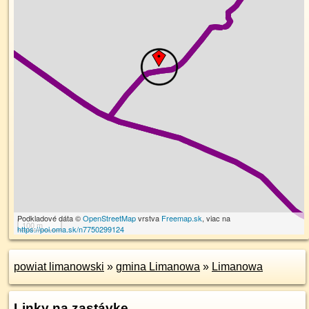
Podkladové dáta ©
OpenStreetMap
vrstva
Freemap.sk
, viac na
100 m
https://poi.oma.sk/n7750299124
powiat limanowski
»
gmina Limanowa
»
Limanowa
Linky na zastávke