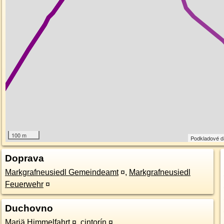
100 m
Podkladové 
Doprava
Markgrafneusiedl Gemeindeamt
¤
,
Markgrafneusiedl
Feuerwehr
¤
Duchovno
Mariä Himmelfahrt
¤
,
cintorín
¤