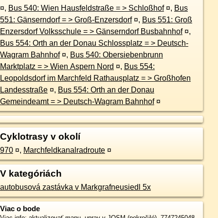
¤
,
Bus 540: Wien Hausfeldstraße = > Schloßhof
¤
,
Bus
551: Gänserndorf = > Groß-Enzersdorf
¤
,
Bus 551: Groß
Enzersdorf Volksschule = > Gänserndorf Busbahnhof
¤
,
Bus 554: Orth an der Donau Schlossplatz = > Deutsch-
Wagram Bahnhof
¤
,
Bus 540: Obersiebenbrunn
Marktplatz = > Wien Aspern Nord
¤
,
Bus 554:
Leopoldsdorf im Marchfeld Rathausplatz = > Großhofen
Landesstraße
¤
,
Bus 554: Orth an der Donau
Gemeindeamt = > Deutsch-Wagram Bahnhof
¤
Cyklotrasy v okolí
970
¤
,
Marchfeldkanalradroute
¤
V kategóriách
autobusová zastávka v Markgrafneusiedl 5x
Viac o bode
Viac info:
aktualizovať mapu
,
uprav v JOSM (pokročilé)
,
7747245048
,