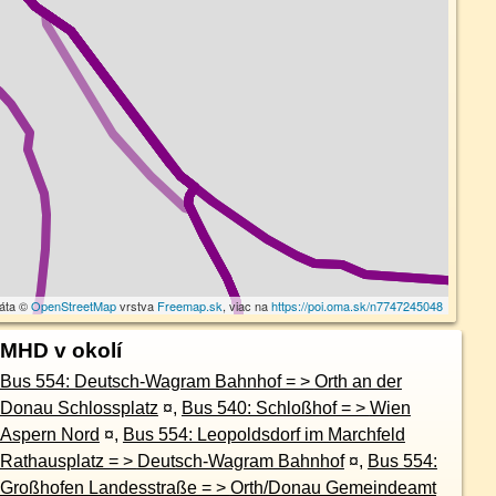
dáta ©
OpenStreetMap
vrstva
Freemap.sk
, viac na
https://poi.oma.sk/n7747245048
MHD v okolí
Bus 554: Deutsch-Wagram Bahnhof = > Orth an der
Donau Schlossplatz
¤
,
Bus 540: Schloßhof = > Wien
Aspern Nord
¤
,
Bus 554: Leopoldsdorf im Marchfeld
Rathausplatz = > Deutsch-Wagram Bahnhof
¤
,
Bus 554:
Großhofen Landesstraße = > Orth/Donau Gemeindeamt