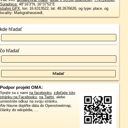
Súradnice:
48°16'3"N
,
16°37'52"E
stiahni GPX
, lon: 16.6313522, lat: 48.2676626, og type: place, og
locality: Markgrafneusiedl,
kde hľadať
čo hľadať
Podpor projekt OMA:
Spojte sa s nami
na facebooku
,
zdieľajte túto
stránku na Facebooku
,
na Twittri
, alebo
umiestnite odkaz na svoju stránku.
Ale hlavne doplňte dáta do Openstreetmap,
články do wikipédie, ...