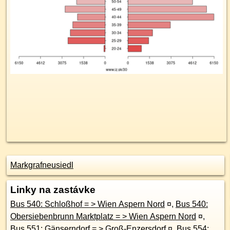
Markgrafneusiedl
Linky na zastávke
Bus 540: Schloßhof = > Wien Aspern Nord
¤
,
Bus 540:
Obersiebenbrunn Marktplatz = > Wien Aspern Nord
¤
,
Bus 551: Gänserndorf = > Groß-Enzersdorf
¤
,
Bus 554: