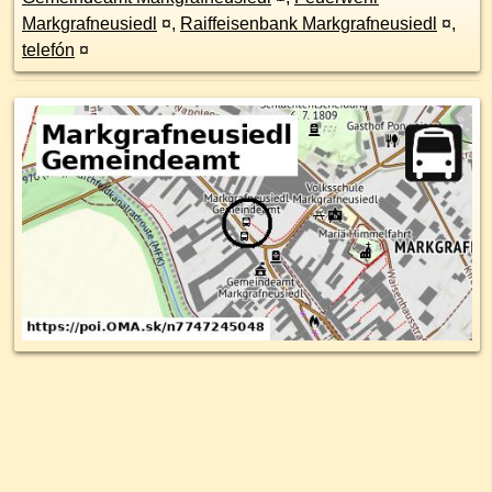
Markgrafneusiedl
¤
,
Raiffeisenbank Markgrafneusiedl
¤
,
telefón
¤