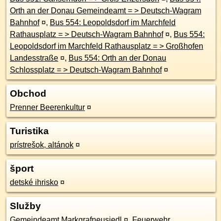
Orth an der Donau Gemeindeamt = > Deutsch-Wagram
Bahnhof
¤
,
Bus 554: Leopoldsdorf im Marchfeld
Rathausplatz = > Deutsch-Wagram Bahnhof
¤
,
Bus 554:
Leopoldsdorf im Marchfeld Rathausplatz = > Großhofen
Landesstraße
¤
,
Bus 554: Orth an der Donau
Schlossplatz = > Deutsch-Wagram Bahnhof
¤
Obchod
Prenner Beerenkultur
¤
Turistika
prístrešok, altánok
¤
šport
detské ihrisko
¤
Služby
Gemeindeamt Markgrafneusiedl
¤
,
Feuerwehr