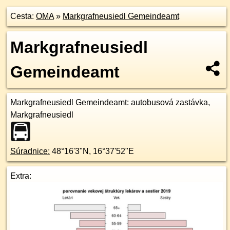
Cesta:
OMA
»
Markgrafneusiedl Gemeindeamt
Markgrafneusiedl
Gemeindeamt
Markgrafneusiedl Gemeindeamt
: autobusová zastávka,
Markgrafneusiedl
Súradnice:
48°16'3"N
,
16°37'52"E
Extra: