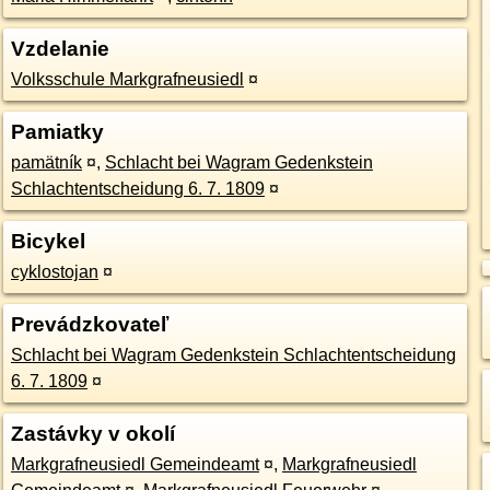
Vzdelanie
Volksschule Markgrafneusiedl
¤
Pamiatky
pamätník
¤
,
Schlacht bei Wagram Gedenkstein
Schlachtentscheidung 6. 7. 1809
¤
Bicykel
cyklostojan
¤
Prevádzkovateľ
Schlacht bei Wagram Gedenkstein Schlachtentscheidung
6. 7. 1809
¤
Zastávky v okolí
Markgrafneusiedl Gemeindeamt
¤
,
Markgrafneusiedl