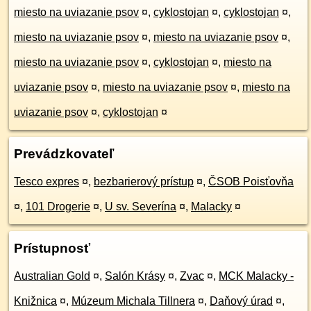
miesto na uviazanie psov
¤
,
cyklostojan
¤
,
cyklostojan
¤
,
miesto na uviazanie psov
¤
,
miesto na uviazanie psov
¤
,
miesto na uviazanie psov
¤
,
cyklostojan
¤
,
miesto na
uviazanie psov
¤
,
miesto na uviazanie psov
¤
,
miesto na
uviazanie psov
¤
,
cyklostojan
¤
Prevádzkovateľ
Tesco expres
¤
,
bezbarierový prístup
¤
,
ČSOB Poisťovňa
¤
,
101 Drogerie
¤
,
U sv. Severína
¤
,
Malacky
¤
Prístupnosť
Australian Gold
¤
,
Salón Krásy
¤
,
Zvac
¤
,
MCK Malacky -
Knižnica
¤
,
Múzeum Michala Tillnera
¤
,
Daňový úrad
¤
,