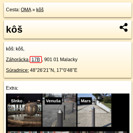
Cesta:
OMA
»
kôš
kôš
kôš
: kôš,
Záhorácka
17B
,
901 01
Malacky
Súradnice:
48°26'21"N
,
17°0'48"E
Extra: