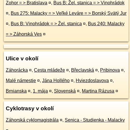
Zohor = > Bratislava
¤
,
Bus B: Žel. stanica = > Vinohrádok
¤
,
Bus 275: Malacky = > Veľké Leváre = > Borský Svätý Jur
¤
,
Bus B: Vinohrádok = > Žel. stanica
¤
,
Bus 240: Malacky
= > Záhorská Ves
¤
Ulice v okolí
Záhorácka
¤
,
Cesta mládeže
¤
,
Břeclavská
¤
,
Pribinova
¤
,
Malé námestie
¤
,
Jána Hollého
¤
,
Hviezdoslavova
¤
,
Brnianska
¤
,
1. mája
¤
,
Slovenská
¤
,
Martina Rázusa
¤
Cyklotrasy v okolí
Záhorská cyklomagistrála
¤
,
Senica - Studienka - Malacky