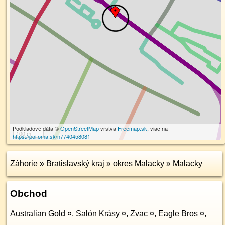
Podkladové dáta ©
OpenStreetMap
vrstva
Freemap.sk
, viac na
100 m
https://poi.oma.sk/n7740458081
Záhorie
»
Bratislavský kraj
»
okres Malacky
»
Malacky
Obchod
Australian Gold
¤
,
Salón Krásy
¤
,
Zvac
¤
,
Eagle Bros
¤
,