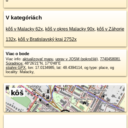
¤
V kategóriách
kôš v Malacky 62x
,
kôš v okres Malacky 90x
,
kôš v Záhorie
132x
,
kôš v Bratislavský kraj 2752x
Viac o bode
Viac info:
aktualizovať mapu
,
uprav v JOSM (pokročilé)
,
7740458081
,
Súradnice:
48°26'21"N
,
17°0'48"E
stiahni GPX
, lon: 17.0134985, lat: 48.4394114, og type: place, og
locality: Malacky,