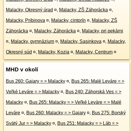
Malacky, Okresný úrad
¤
,
Malacky, ZŠ Záhorácka
¤
,
Malacky, Pribinova
¤
,
Malacky, cintorín
¤
,
Malacky, ZŠ
Záhorácka
¤
,
Malacky, Záhorácka
¤
,
Malacky, pri pekárni
¤
,
Malacky, gymnázium
¤
,
Malacky, Sasinkova
¤
,
Malacky,
Okresný súd
¤
,
Malacky, Kozia
¤
,
Malacky, Centrum
¤
MHD v okolí
Bus 260: Gajary = > Malacky
¤
,
Bus 265: Malé Leváre = >
Veľké Leváre = > Malacky
¤
,
Bus 240: Záhorská Ves = >
Malacky
¤
,
Bus 265: Malacky = > Veľké Leváre = > Malé
Leváre
¤
,
Bus 260: Malacky = > Gajary
¤
,
Bus 275: Borský
Svätý Jur = > Malacky
¤
,
Bus 251: Malacky = > Láb = >