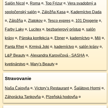
Salón Nicol
¤
,
Roma
¤
,
Top Frizur
¤
,
Vera svadobný a
spoločenský salón
¤
,
Záložňa Kasa
¤
,
Kaderníctvo Dada
¤
,
Záložňa
¤
,
Zlatokov
¤
,
Tesco expres
¤
,
101 Drogerie
¤
,
Farby Laky
¤
,
Lucitex
¤
,
bezbarierový prístup
¤
,
salón
krásy
¤
,
Pánska konfekcia
¤
,
Ebner
¤
,
kaderníctvo
¤
,
Mili
¤
,
Panta Rhei
¤
,
Krmivá Joki
¤
,
kaderníctvo
¤
,
salón krásy
¤
,
L&P Beauty
¤
,
Alexandra Karovičová - SASHA
¤
,
kvetinárstvo
¤
,
Mary's Beauty
¤
Stravovanie
Naša Čajovňa
¤
,
Victory’s Restaurant
¤
,
Šalátovo Hormi
¤
,
Záhorácka Tankovňa
¤
,
Plzeňská hodovňa
¤