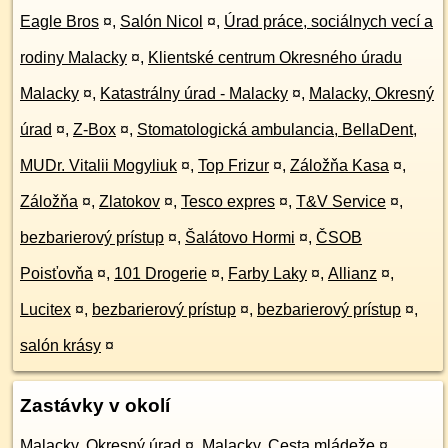
Eagle Bros
¤
,
Salón Nicol
¤
,
Úrad práce, sociálnych vecí a
rodiny Malacky
¤
,
Klientské centrum Okresného úradu
Malacky
¤
,
Katastrálny úrad - Malacky
¤
,
Malacky, Okresný
úrad
¤
,
Z-Box
¤
,
Stomatologická ambulancia, BellaDent,
MUDr. Vitalii Mogyliuk
¤
,
Top Frizur
¤
,
Záložňa Kasa
¤
,
Záložňa
¤
,
Zlatokov
¤
,
Tesco expres
¤
,
T&V Service
¤
,
bezbarierový prístup
¤
,
Šalátovo Hormi
¤
,
ČSOB
Poisťovňa
¤
,
101 Drogerie
¤
,
Farby Laky
¤
,
Allianz
¤
,
Lucitex
¤
,
bezbarierový prístup
¤
,
bezbarierový prístup
¤
,
salón krásy
¤
Zastávky v okolí
Malacky, Okresný úrad
¤
,
Malacky, Cesta mládeže
¤
,