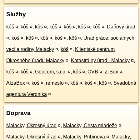
Služby
kôš
¤
,
kôš
¤
,
kôš
¤
,
kôš
¤
,
kôš
¤
,
kôš
¤
,
kôš
¤
,
Daňový úrad
¤
,
kôš
¤
,
kôš
¤
,
kôš
¤
,
kôš
¤
,
kôš
¤
,
Úrad práce, sociálnych
vecí a rodiny Malacky
¤
,
kôš
¤
,
Klientské centrum
Okresného úradu Malacky
¤
,
Katastrálny úrad - Malacky
¤
,
kôš
¤
,
kôš
¤
,
Geocom, s.r.o.
¤
,
kôš
¤
,
OVB
¤
,
Z-Box
¤
,
AlzaBox
¤
,
kôš
¤
,
remeslo
¤
,
kôš
¤
,
kôš
¤
,
kôš
¤
,
Svadobná
agentúra Veronika
¤
Doprava
Malacky, Okresný úrad
¤
,
Malacky, Cesta mládeže
¤
,
Malacky, Okresný úrad
¤
,
Malacky, Pribinova
¤
,
Malacky,