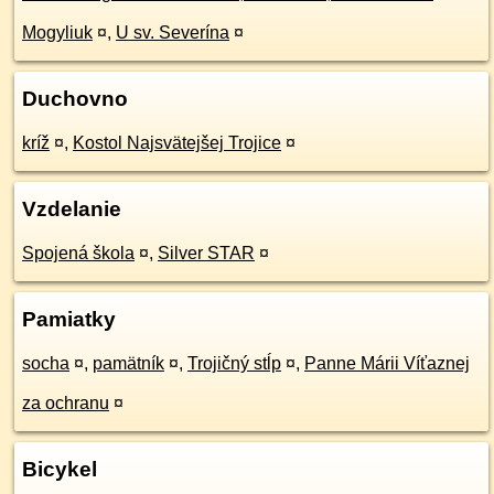
Mogyliuk
¤
,
U sv. Severína
¤
Duchovno
kríž
¤
,
Kostol Najsvätejšej Trojice
¤
Vzdelanie
Spojená škola
¤
,
Silver STAR
¤
Pamiatky
socha
¤
,
pamätník
¤
,
Trojičný stĺp
¤
,
Panne Márii Víťaznej
za ochranu
¤
Bicykel