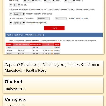
Západné Slovensko
»
Nitriansky kraj
»
okres Komárno
»
Marcelová
»
Krátke Kesy
Obchod
maľovanie
¤
Voľný čas