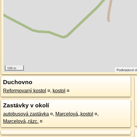
100 m
Podkladové 
Duchovno
Reformovaný kostol
¤
,
kostol
¤
Zastávky v okolí
autobusová zastávka
¤
,
Marcelová,,kostol
¤
,
Marcelová,,rázc.
¤