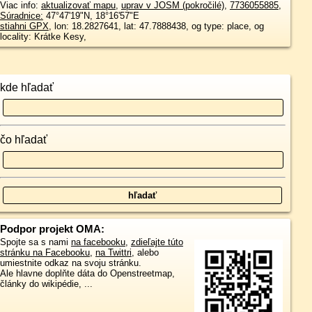
Viac info:
aktualizovať mapu
,
uprav v JOSM (pokročilé)
,
7736055885
,
Súradnice:
47°47'19"N
,
18°16'57"E
stiahni GPX
, lon: 18.2827641, lat: 47.7888438, og type: place, og
locality: Krátke Kesy,
kde hľadať
čo hľadať
Podpor projekt OMA:
Spojte sa s nami
na facebooku
,
zdieľajte túto
stránku na Facebooku
,
na Twittri
, alebo
umiestnite odkaz na svoju stránku.
Ale hlavne doplňte dáta do Openstreetmap,
články do wikipédie, ...