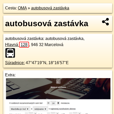
Cesta:
OMA
»
autobusová zastávka
autobusová zastávka
autobusová zastávka
: autobusová zastávka,
Hlavná
128
,
946 32
Marcelová
Súradnice:
47°47'19"N
,
18°16'57"E
Extra: