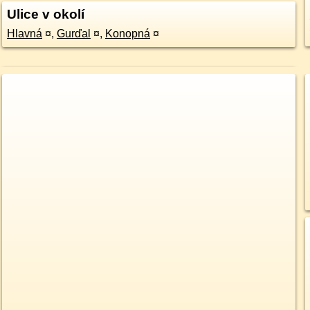
Ulice v okolí
Hlavná
¤
,
Gurďal
¤
,
Konopná
¤