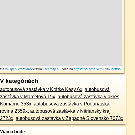
dáta ©
OpenStreetMap
vrstva
Freemap.sk
, viac na
https://poi.oma.sk/n7736055885
V kategóriách
autobusová zastávka v Krátke Kesy 6x
,
autobusová
zastávka v Marcelová 15x
,
autobusová zastávka v okres
Komárno 353x
,
autobusová zastávka v Podunajská
rovina 2359x
,
autobusová zastávka v Nitriansky kraj
2723x
,
autobusová zastávka v Západné Slovensko 7073x
Viac o bode