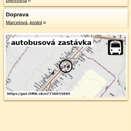
prehrovňa
¤
Doprava
Marcelová,,kostol
¤