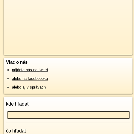
Viac o nás
nájdete nás na twittri
alebo na faceboooku
alebo aj v správach
kde hľadať
čo hľadať