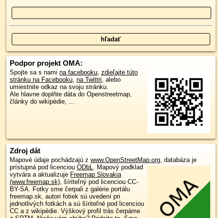
Podpor projekt OMA:
Spojte sa s nami
na facebooku
,
zdieľajte túto
stránku na Facebooku
,
na Twittri
, alebo
umiestnite odkaz na svoju stránku.
Ale hlavne doplňte dáta do Openstreetmap,
články do wikipédie, ...
Zdroj dát
Mapové údaje pochádzajú z
www.OpenStreetMap.org
, databáza je
prístupná pod licenciou
ODbL
.
Mapový podklad
vytvára a aktualizuje
Freemap Slovakia
(www.freemap.sk)
, šíriteľný pod licenciou CC-
BY-SA. Fotky sme čerpali z galérie portálu
freemap.sk, autori fotiek sú uvedení pri
jednotlivých fotkách a sú šíriteľné pod licenciou
CC a z wikipédie. Výškový profil trás čerpáme