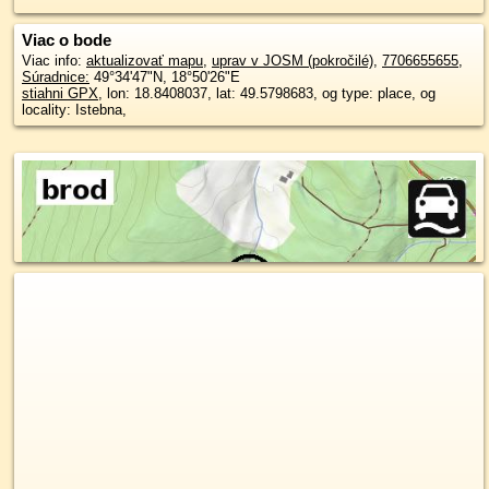
Viac o bode
Viac info:
aktualizovať mapu
,
uprav v JOSM (pokročilé)
,
7706655655
,
Súradnice:
49°34'47"N
,
18°50'26"E
stiahni GPX
, lon: 18.8408037, lat: 49.5798683, og type: place, og
locality: Istebna,