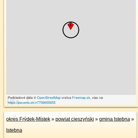
Podkladové dáta ©
OpenStreetMap
vrstva
Freemap.sk
, viac na
100 m
https://poi.oma.sk/n7706655655
okres Frýdek-Místek
»
powiat cieszyński
»
gmina Istebna
»
Istebna