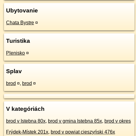
Ubytovanie
Chata Bystre
¤
Turistika
Plenisko
¤
Splav
brod
¤
,
brod
¤
V kategóriách
brod v Istebna 80x
,
brod v gmina Istebna 85x
,
brod v okres
Frýdek-Místek 201x
,
brod v powiat cieszyński 476x