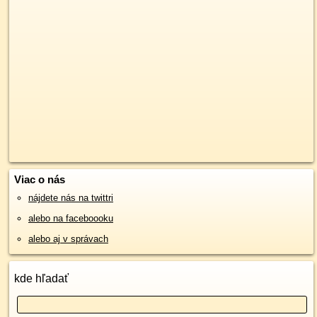
Viac o nás
nájdete nás na twittri
alebo na faceboooku
alebo aj v správach
kde hľadať