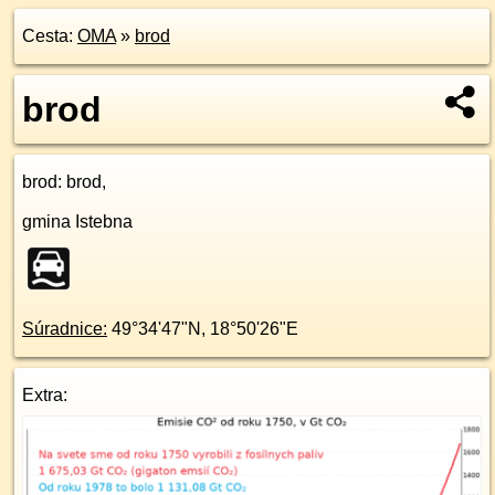
Cesta:
OMA
»
brod
brod
brod
: brod,
gmina Istebna
Súradnice:
49°34'47"N
,
18°50'26"E
Extra: