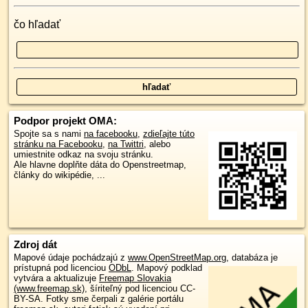
čo hľadať
Podpor projekt OMA:
Spojte sa s nami
na facebooku
,
zdieľajte túto
stránku na Facebooku
,
na Twittri
, alebo
umiestnite odkaz na svoju stránku.
Ale hlavne doplňte dáta do Openstreetmap,
články do wikipédie, ...
Zdroj dát
Mapové údaje pochádzajú z
www.OpenStreetMap.org
, databáza je
prístupná pod licenciou
ODbL
.
Mapový podklad
vytvára a aktualizuje
Freemap Slovakia
(www.freemap.sk)
, šíriteľný pod licenciou CC-
BY-SA. Fotky sme čerpali z galérie portálu