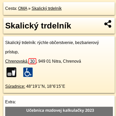
Cesta:
OMA
»
Skalický trdelník
Skalický trdelník
Skalický trdelník
: rýchle občerstvenie, bezbarierový
prístup,
Chrenovská
30
,
949 01
Nitra, Chrenová
Súradnice:
48°19'1"N
,
18°6'15"E
Extra: