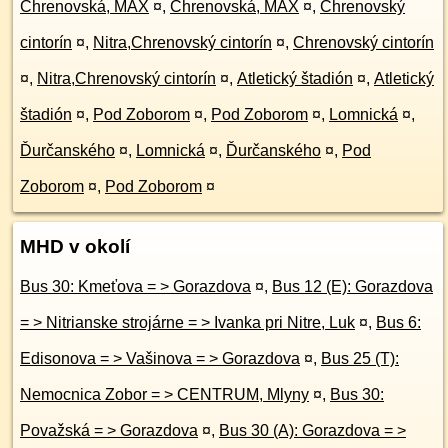
Chrenovská, MAX
¤
,
Chrenovská, MAX
¤
,
Chrenovský
cintorín
¤
,
Nitra,Chrenovský cintorín
¤
,
Chrenovský cintorín
¤
,
Nitra,Chrenovský cintorín
¤
,
Atletický štadión
¤
,
Atletický
štadión
¤
,
Pod Zoborom
¤
,
Pod Zoborom
¤
,
Lomnická
¤
,
Ďurčanského
¤
,
Lomnická
¤
,
Ďurčanského
¤
,
Pod
Zoborom
¤
,
Pod Zoborom
¤
MHD v okolí
Bus 30: Kmeťova = > Gorazdova
¤
,
Bus 12 (E): Gorazdova
= > Nitrianske strojárne = > Ivanka pri Nitre, Luk
¤
,
Bus 6:
Edisonova = > Vašinova = > Gorazdova
¤
,
Bus 25 (T):
Nemocnica Zobor = > CENTRUM, Mlyny
¤
,
Bus 30:
Považská = > Gorazdova
¤
,
Bus 30 (A): Gorazdova = >