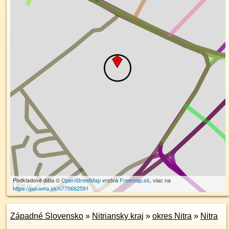
Podkladové dáta ©
OpenStreetMap
vrstva
Freemap.sk
, viac na
100 m
https://poi.oma.sk/n770662591
Západné Slovensko
»
Nitriansky kraj
»
okres Nitra
»
Nitra