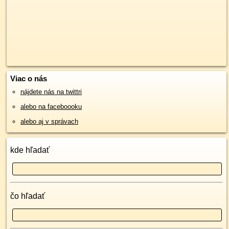
Viac o nás
nájdete nás na twittri
alebo na faceboooku
alebo aj v správach
kde hľadať
čo hľadať