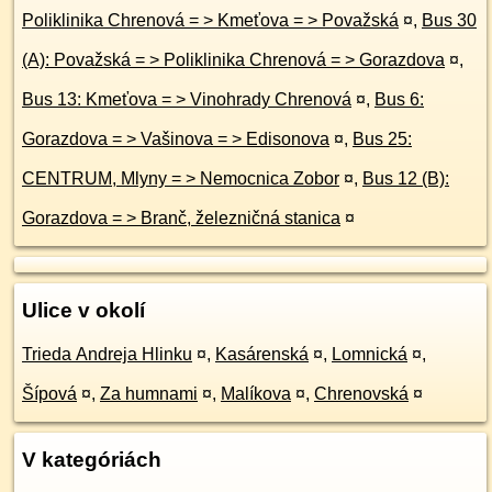
Poliklinika Chrenová = > Kmeťova = > Považská
¤
,
Bus 30
(A): Považská = > Poliklinika Chrenová = > Gorazdova
¤
,
Bus 13: Kmeťova = > Vinohrady Chrenová
¤
,
Bus 6:
Gorazdova = > Vašinova = > Edisonova
¤
,
Bus 25:
CENTRUM, Mlyny = > Nemocnica Zobor
¤
,
Bus 12 (B):
Gorazdova = > Branč, železničná stanica
¤
Ulice v okolí
Trieda Andreja Hlinku
¤
,
Kasárenská
¤
,
Lomnická
¤
,
Šípová
¤
,
Za humnami
¤
,
Malíkova
¤
,
Chrenovská
¤
V kategóriách