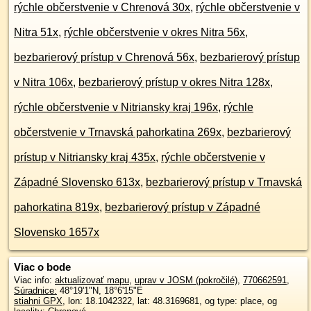
rýchle občerstvenie v Chrenová 30x
,
rýchle občerstvenie v
Nitra 51x
,
rýchle občerstvenie v okres Nitra 56x
,
bezbarierový prístup v Chrenová 56x
,
bezbarierový prístup
v Nitra 106x
,
bezbarierový prístup v okres Nitra 128x
,
rýchle občerstvenie v Nitriansky kraj 196x
,
rýchle
občerstvenie v Trnavská pahorkatina 269x
,
bezbarierový
prístup v Nitriansky kraj 435x
,
rýchle občerstvenie v
Západné Slovensko 613x
,
bezbarierový prístup v Trnavská
pahorkatina 819x
,
bezbarierový prístup v Západné
Slovensko 1657x
Viac o bode
Viac info:
aktualizovať mapu
,
uprav v JOSM (pokročilé)
,
770662591
,
Súradnice:
48°19'1"N
,
18°6'15"E
stiahni GPX
, lon: 18.1042322, lat: 48.3169681, og type: place, og