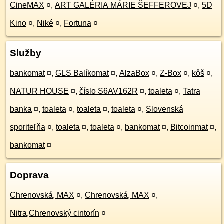
CineMAX
¤
,
ART GALÉRIA MÁRIE ŠEFFEROVEJ
¤
,
5D
Kino
¤
,
Niké
¤
,
Fortuna
¤
Služby
bankomat
¤
,
GLS Balíkomat
¤
,
AlzaBox
¤
,
Z-Box
¤
,
kôš
¤
,
NATUR HOUSE
¤
,
číslo S6AV162R
¤
,
toaleta
¤
,
Tatra
banka
¤
,
toaleta
¤
,
toaleta
¤
,
toaleta
¤
,
Slovenská
sporiteľňa
¤
,
toaleta
¤
,
toaleta
¤
,
bankomat
¤
,
Bitcoinmat
¤
,
bankomat
¤
Doprava
Chrenovská, MAX
¤
,
Chrenovská, MAX
¤
,
Nitra,Chrenovský cintorín
¤