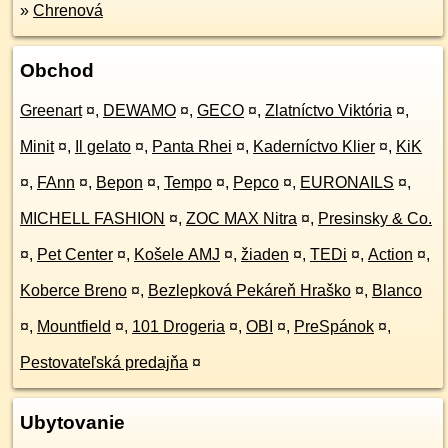
»
Chrenová
Obchod
Greenart
¤
,
DEWAMO
¤
,
GECO
¤
,
Zlatníctvo Viktória
¤
,
Minit
¤
,
Il gelato
¤
,
Panta Rhei
¤
,
Kaderníctvo Klier
¤
,
KiK
¤
,
FAnn
¤
,
Bepon
¤
,
Tempo
¤
,
Pepco
¤
,
EURONAILS
¤
,
MICHELL FASHION
¤
,
ZOC MAX Nitra
¤
,
Presinsky & Co.
¤
,
Pet Center
¤
,
Košele AMJ
¤
,
žiaden
¤
,
TEDi
¤
,
Action
¤
,
Koberce Breno
¤
,
Bezlepková Pekáreň Hraško
¤
,
Blanco
¤
,
Mountfield
¤
,
101 Drogeria
¤
,
OBI
¤
,
PreSpánok
¤
,
Pestovateľská predajňa
¤
Ubytovanie