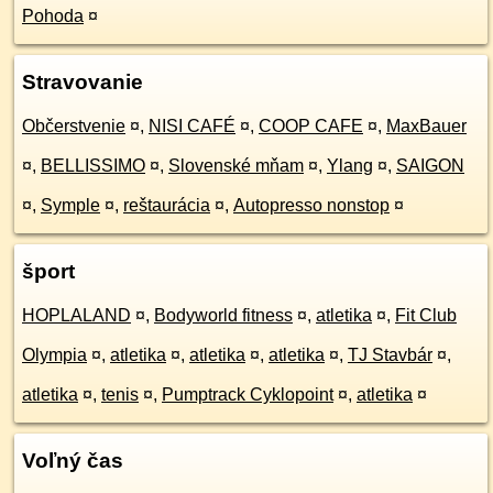
Pohoda
¤
Stravovanie
Občerstvenie
¤
,
NISI CAFÉ
¤
,
COOP CAFE
¤
,
MaxBauer
¤
,
BELLISSIMO
¤
,
Slovenské mňam
¤
,
Ylang
¤
,
SAIGON
¤
,
Symple
¤
,
reštaurácia
¤
,
Autopresso nonstop
¤
šport
HOPLALAND
¤
,
Bodyworld fitness
¤
,
atletika
¤
,
Fit Club
Olympia
¤
,
atletika
¤
,
atletika
¤
,
atletika
¤
,
TJ Stavbár
¤
,
atletika
¤
,
tenis
¤
,
Pumptrack Cyklopoint
¤
,
atletika
¤
Voľný čas