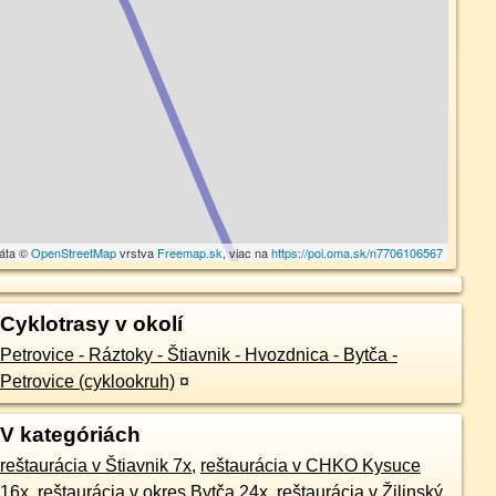
dáta ©
OpenStreetMap
vrstva
Freemap.sk
, viac na
https://poi.oma.sk/n7706106567
Cyklotrasy v okolí
Petrovice - Ráztoky - Štiavnik - Hvozdnica - Bytča -
Petrovice (cyklookruh)
¤
V kategóriách
reštaurácia v Štiavnik 7x
,
reštaurácia v CHKO Kysuce
16x
,
reštaurácia v okres Bytča 24x
,
reštaurácia v Žilinský