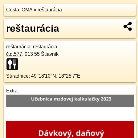
Cesta:
OMA
»
reštaurácia
reštaurácia
reštaurácia
: reštaurácia,
č.d.
577
,
013 55
Štiavnik
Súradnice:
49°18'10"N
,
18°25'7"E
Extra: