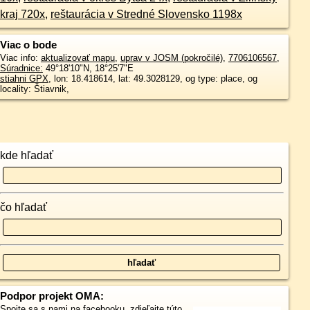
kraj 720x
,
reštaurácia v Stredné Slovensko 1198x
Viac o bode
Viac info:
aktualizovať mapu
,
uprav v JOSM (pokročilé)
,
7706106567
,
Súradnice:
49°18'10"N
,
18°25'7"E
stiahni GPX
, lon: 18.418614, lat: 49.3028129, og type: place, og
locality: Štiavnik,
kde hľadať
čo hľadať
Podpor projekt OMA:
Spojte sa s nami
na facebooku
,
zdieľajte túto