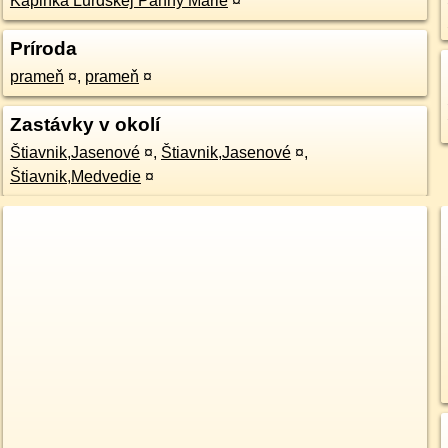
Kaplnka Lurdskej Panny Márie
¤
Príroda
prameň
¤
,
prameň
¤
Zastávky v okolí
Štiavnik,Jasenové
¤
,
Štiavnik,Jasenové
¤
,
Štiavnik,Medvedie
¤