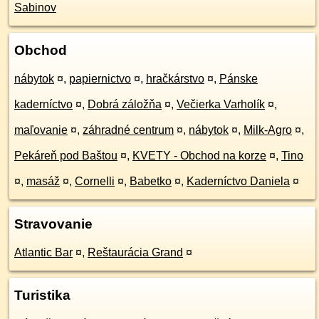
Sabinov
Obchod
nábytok
¤
,
papiernictvo
¤
,
hračkárstvo
¤
,
Pánske
kaderníctvo
¤
,
Dobrá záložňa
¤
,
Večierka Varholík
¤
,
maľovanie
¤
,
záhradné centrum
¤
,
nábytok
¤
,
Milk-Agro
¤
,
Pekáreň pod Baštou
¤
,
KVETY - Obchod na korze
¤
,
Tino
¤
,
masáž
¤
,
Cornelli
¤
,
Babetko
¤
,
Kaderníctvo Daniela
¤
Stravovanie
Atlantic Bar
¤
,
Reštaurácia Grand
¤
Turistika