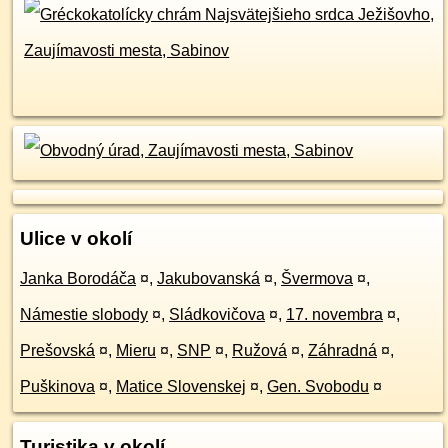
Ulice v okolí
Janka Borodáča
¤
,
Jakubovanská
¤
,
Švermova
¤
,
Námestie slobody
¤
,
Sládkovičova
¤
,
17. novembra
¤
,
Prešovská
¤
,
Mieru
¤
,
SNP
¤
,
Ružová
¤
,
Záhradná
¤
,
Puškinova
¤
,
Matice Slovenskej
¤
,
Gen. Svobodu
¤
Turistika v okolí