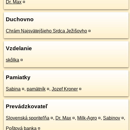
Dr. Max
¤
Duchovno
Chrám Najsvätejšieho Srdca Ježišovho
¤
Vzdelanie
skôlka
¤
Pamiatky
Sabina
¤
,
pamätník
¤
,
Jozef Kroner
¤
Prevádzkovateľ
Slovenská sporiteľňa
¤
,
Dr. Max
¤
,
Milk-Agro
¤
,
Sabinov
¤
,
Poštová banka
¤