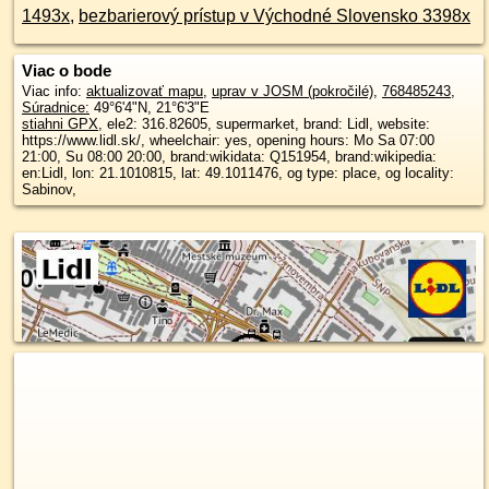
1493x
,
bezbarierový prístup v Východné Slovensko 3398x
Viac o bode
Viac info:
aktualizovať mapu
,
uprav v JOSM (pokročilé)
,
768485243
,
Súradnice:
49°6'4"N
,
21°6'3"E
stiahni GPX
, ele2: 316.82605, supermarket, brand: Lidl, website:
https://www.lidl.sk/, wheelchair: yes, opening hours: Mo Sa 07:00
21:00, Su 08:00 20:00, brand:wikidata: Q151954, brand:wikipedia:
en:Lidl, lon: 21.1010815, lat: 49.1011476, og type: place, og locality:
Sabinov,