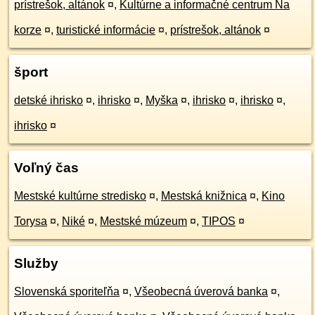
prístrešok, altánok
¤
,
Kultúrne a informačné centrum Na
korze
¤
,
turistické informácie
¤
,
prístrešok, altánok
¤
šport
detské ihrisko
¤
,
ihrisko
¤
,
Myška
¤
,
ihrisko
¤
,
ihrisko
¤
,
ihrisko
¤
Voľný čas
Mestské kultúrne stredisko
¤
,
Mestská knižnica
¤
,
Kino
Torysa
¤
,
Niké
¤
,
Mestské múzeum
¤
,
TIPOS
¤
Služby
Slovenská sporiteľňa
¤
,
Všeobecná úverová banka
¤
,