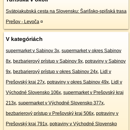
Svätojakubská cesta na Slovensku: Šarišsko-spišská trasa
Prešov - Levoča
¤
V kategóriách
supermarket v Sabinov 3x
,
supermarket v okres Sabinov
8x
,
bezbarierový prístup v Sabinov 9x
,
potraviny v Sabinov
9x
,
bezbarierový prístup v okres Sabinov 24x
,
Lidl v
Prešovský kraj 27x
,
potraviny v okres Sabinov 49x
,
Lidl v
Východné Slovensko 106x
,
supermarket v Prešovský kraj
213x
,
supermarket v Východné Slovensko 377x
,
bezbarierový prístup v Prešovský kraj 506x
,
potraviny v
Prešovský kraj 791x
,
potraviny v Východné Slovensko