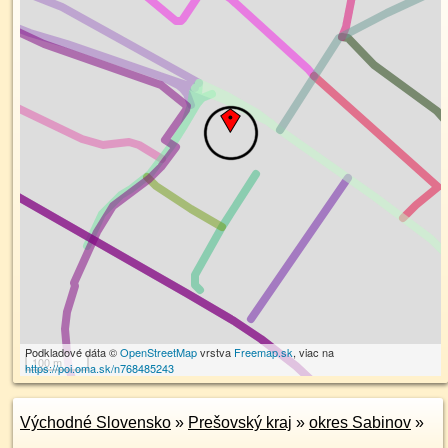
Podkladové dáta ©
OpenStreetMap
vrstva
Freemap.sk
, viac na
100 m
https://poi.oma.sk/n768485243
Východné Slovensko
»
Prešovský kraj
»
okres Sabinov
»