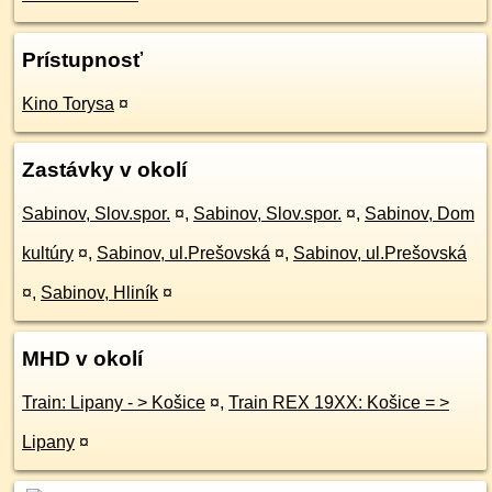
Prístupnosť
Kino Torysa
¤
Zastávky v okolí
Sabinov, Slov.spor.
¤
,
Sabinov, Slov.spor.
¤
,
Sabinov, Dom
kultúry
¤
,
Sabinov, ul.Prešovská
¤
,
Sabinov, ul.Prešovská
¤
,
Sabinov, Hliník
¤
MHD v okolí
Train: Lipany - > Košice
¤
,
Train REX 19XX: Košice = >
Lipany
¤