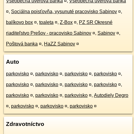
Všeobecná úverová banka
¤
,
Všeobecná úverová banka
¤
,
Sociálna poisťovňa, vysunuté pracovisko Sabinov
¤
,
balíkovo box
¤
,
toaleta
¤
,
Z-Box
¤
,
PZ SR Okresné
riaditeľstvo Prešov - pracovisko Sabinov
¤
,
Sabinov
¤
,
Poštová banka
¤
,
HaZZ Sabinov
¤
Auto
parkovisko
¤
,
parkovisko
¤
,
parkovisko
¤
,
parkovisko
¤
,
parkovisko
¤
,
parkovisko
¤
,
parkovisko
¤
,
parkovisko
¤
,
parkovisko
¤
,
parkovisko
¤
,
parkovisko
¤
,
Autodiely Degro
¤
,
parkovisko
¤
,
parkovisko
¤
,
parkovisko
¤
Zdravotníctvo