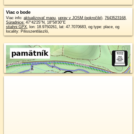
Viac o bode
Viac info:
aktualizovať mapu
,
uprav v JOSM (pokročilé)
,
7643523168
,
Súradnice:
47°42'25"N
,
18°58'30"E
stiahni GPX
, lon: 18.9750261, lat: 47.7070683, og type: place, og
locality: Pilisszentlászló,