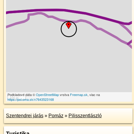
Podkladové dáta ©
OpenStreetMap
vrstva
Freemap.sk
, viac na
100 m
https://poi.oma.sk/n7643523168
Szentendrei járás
»
Pomáz
»
Pilisszentlászló
Turistika