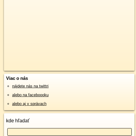
Viac o nás
nájdete nás na twittri
alebo na faceboooku
alebo aj v správach
kde hľadať