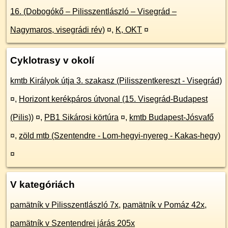
16. (Dobogókő – Pilisszentlászló – Visegrád –
Nagymaros, visegrádi rév)
¤
,
K, OKT
¤
Cyklotrasy v okolí
kmtb Királyok útja 3. szakasz (Pilisszentkereszt - Visegrád)
¤
,
Horizont kerékpáros útvonal (15. Visegrád-Budapest
(Pilis))
¤
,
PB1 Sikárosi körtúra
¤
,
kmtb Budapest-Jósvafő
¤
,
zöld mtb (Szentendre - Lom-hegyi-nyereg - Kakas-hegy)
¤
V kategóriách
pamätník v Pilisszentlászló 7x
,
pamätník v Pomáz 42x
,
pamätník v Szentendrei járás 205x