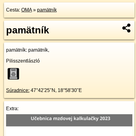
Cesta:
OMA
»
pamätník
pamätník
pamätník
: pamätník,
Pilisszentlászló
Súradnice:
47°42'25"N
,
18°58'30"E
Extra: