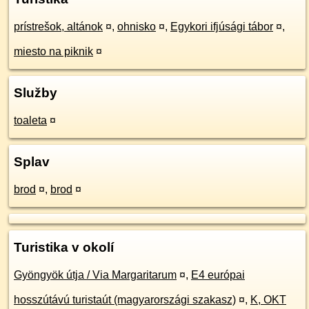
prístrešok, altánok
¤
,
ohnisko
¤
,
Egykori ifjúsági tábor
¤
,
miesto na piknik
¤
Služby
toaleta
¤
Splav
brod
¤
,
brod
¤
Turistika v okolí
Gyöngyök útja / Via Margaritarum
¤
,
E4 európai
hosszútávú turistaút (magyarországi szakasz)
¤
,
K, OKT