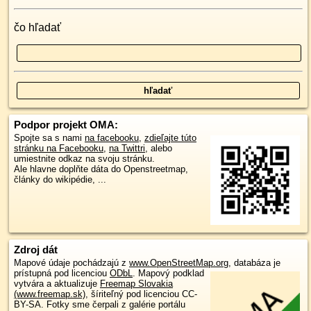
čo hľadať
Podpor projekt OMA:
Spojte sa s nami
na facebooku
,
zdieľajte túto
stránku na Facebooku
,
na Twittri
, alebo
umiestnite odkaz na svoju stránku.
Ale hlavne doplňte dáta do Openstreetmap,
články do wikipédie, ...
Zdroj dát
Mapové údaje pochádzajú z
www.OpenStreetMap.org
, databáza je
prístupná pod licenciou
ODbL
.
Mapový podklad
vytvára a aktualizuje
Freemap Slovakia
(www.freemap.sk)
, šíriteľný pod licenciou CC-
BY-SA. Fotky sme čerpali z galérie portálu