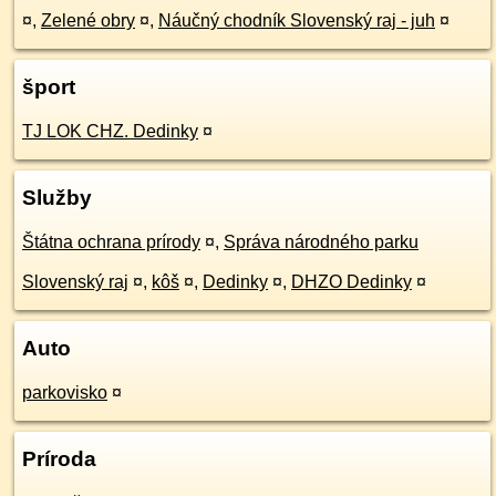
¤
,
Zelené obry
¤
,
Náučný chodník Slovenský raj - juh
¤
šport
TJ LOK CHZ. Dedinky
¤
Služby
Štátna ochrana prírody
¤
,
Správa národného parku
Slovenský raj
¤
,
kôš
¤
,
Dedinky
¤
,
DHZO Dedinky
¤
Auto
parkovisko
¤
Príroda