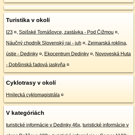
Turistika v okolí
I23
¤
,
Spišské Tomášovce, zastávka - Pod Čižmou
¤
,
Náučný chodník Slovenský raj - juh
¤
,
Zejmarská roklina,
ústie - Dedinky
¤
,
Ekocentrum Dedinky
¤
,
Novoveská Huta
- Dobšinská ľadová jaskyňa
¤
Cyklotrasy v okolí
Hnilecká cyklomagistrála
¤
V kategóriách
turistické informácie v Dedinky 46x
,
turistické informácie v