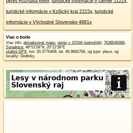
okres Rožňava 698x
,
turistické informácie v Gemer 1122x
,
turistické informácie v Košický kraj 2315x
,
turistické
informácie v Východné Slovensko 4881x
Viac o bode
Viac info:
aktualizovať mapu
,
uprav v JOSM (pokročilé)
,
7638545006
,
Súradnice:
48°51'59"N
,
20°22'39"E
stiahni GPX
, lon: 20.3776408, lat: 48.8665766, og type: place, og
locality: Dedinky,