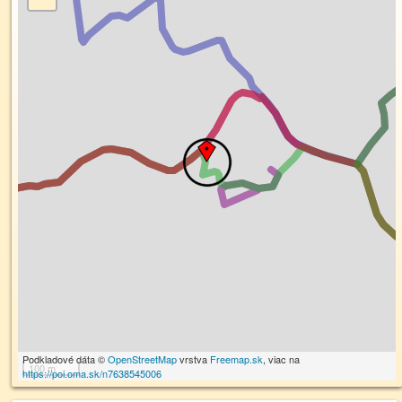
Podkladové dáta ©
OpenStreetMap
vrstva
Freemap.sk
, viac na
100 m
https://poi.oma.sk/n7638545006