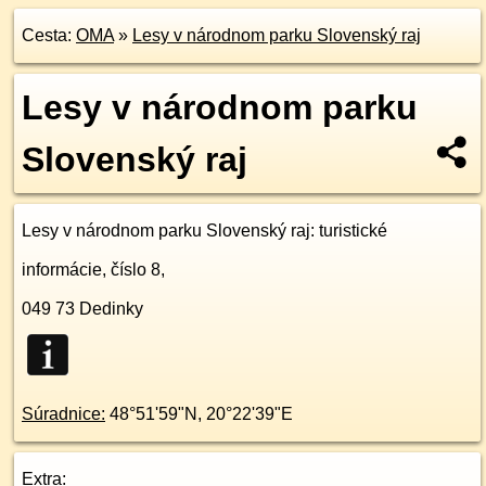
Cesta:
OMA
»
Lesy v národnom parku Slovenský raj
Lesy v národnom parku
Slovenský raj
Lesy v národnom parku Slovenský raj
: turistické
informácie, číslo 8,
049 73
Dedinky
Súradnice:
48°51'59"N
,
20°22'39"E
Extra: