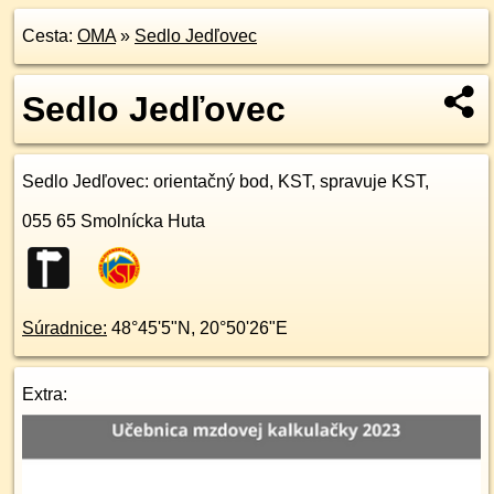
Cesta:
OMA
»
Sedlo Jedľovec
Sedlo Jedľovec
Sedlo Jedľovec
: orientačný bod, KST, spravuje KST,
055 65
Smolnícka Huta
Súradnice:
48°45'5"N
,
20°50'26"E
Extra: