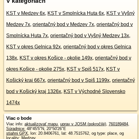
V kategóriách
KST v Medzev 6x
,
KST v Smolnícka Huta 6x
,
KST v Vyšný
Medzev 7x
,
orientačný bod v Medzev 7x
,
orientačný bod v
Smolnícka Huta 7x
,
orientačný bod v Vyšný Medzev 13x
,
KST v okres Gelnica 92x
,
orientačný bod v okres Gelnica
138x
,
KST v okres Košice - okolie 149x
,
orientačný bod v
okres Košice - okolie 275x
,
KST v Spiš 517x
,
KST v
Košický kraj 667x
,
orientačný bod v Spiš 1199x
,
orientačný
bod v Košický kraj 1326x
,
KST v Východné Slovensko
1474x
Viac o bode
Viac info:
aktualizovať mapu
,
uprav v JOSM (pokročilé)
,
760189484
,
Súradnice:
48°45'5"N
,
20°50'26"E
stiahni GPX
, lon: 20.8406761, lat: 48.7515762, og type: place, og
locality: Medzev,