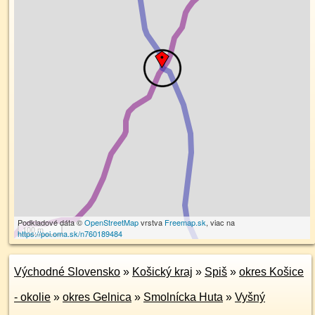
Podkladové dáta ©
OpenStreetMap
vrstva
Freemap.sk
, viac na
100 m
https://poi.oma.sk/n760189484
Východné Slovensko
»
Košický kraj
»
Spiš
»
okres Košice
- okolie
»
okres Gelnica
»
Smolnícka Huta
»
Vyšný