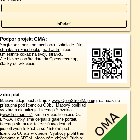
Podpor projekt OMA:
Spojte sa s nami
na facebooku
,
zdieľajte túto
stránku na Facebooku
,
na Twittri
, alebo
umiestnite odkaz na svoju stránku.
Ale hlavne doplňte dáta do Openstreetmap,
články do wikipédie, ...
Zdroj dát
Mapové údaje pochádzajú z
www.OpenStreetMap.org
, databáza je
prístupná pod licenciou
ODbL
.
Mapový podklad
vytvára a aktualizuje
Freemap Slovakia
(www.freemap.sk)
, šíriteľný pod licenciou CC-
BY-SA. Fotky sme čerpali z galérie portálu
freemap.sk, autori fotiek sú uvedení pri
jednotlivých fotkách a sú šíriteľné pod
licenciou CC a z wikipédie. Výškový profil trás
čerpáme z
SRTM
. Niečo vám chýba?
Pridajte