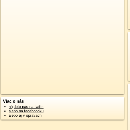
Viac o nás
nájdete nás na twittri
alebo na faceboooku
alebo aj v správach