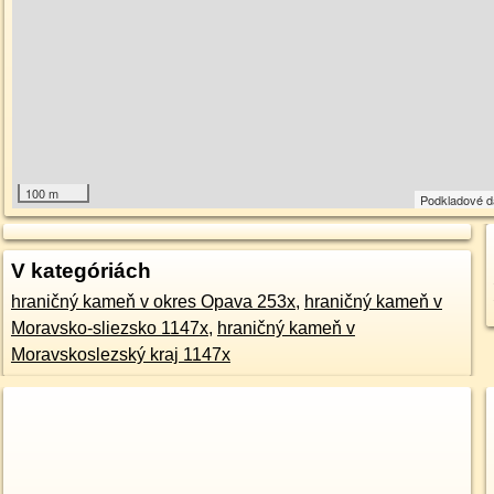
100 m
Podkladové 
V kategóriách
hraničný kameň v okres Opava 253x
,
hraničný kameň v
Moravsko-sliezsko 1147x
,
hraničný kameň v
Moravskoslezský kraj 1147x