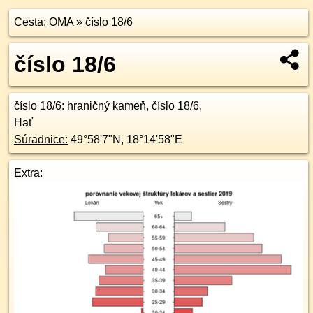
Cesta:
OMA
»
číslo 18/6
číslo 18/6
číslo 18/6
: hraničný kameň, číslo 18/6,
Hať
Súradnice:
49°58'7"N
,
18°14'58"E
Extra: