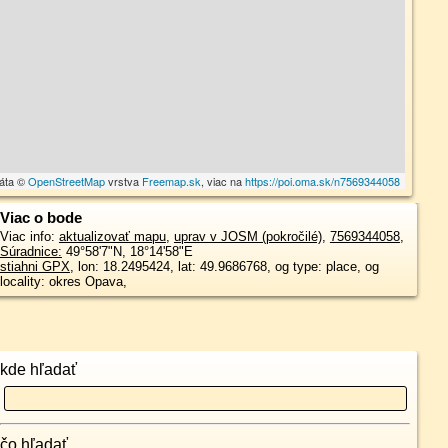
dáta ©
OpenStreetMap
vrstva
Freemap.sk
, viac na
https://poi.oma.sk/n7569344058
Viac o bode
Viac info:
aktualizovať mapu
,
uprav v JOSM (pokročilé)
,
7569344058
,
Súradnice:
49°58'7"N
,
18°14'58"E
stiahni GPX
, lon: 18.2495424, lat: 49.9686768, og type: place, og
locality: okres Opava,
kde hľadať
čo hľadať