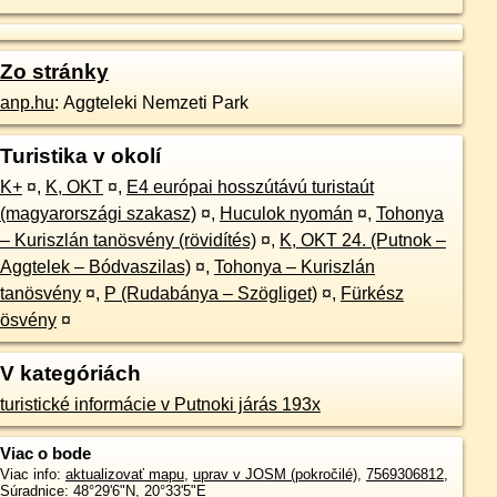
Zo stránky
anp.hu
: Aggteleki Nemzeti Park
Turistika v okolí
K+
¤
,
K, OKT
¤
,
E4 európai hosszútávú turistaút
(magyarországi szakasz)
¤
,
Huculok nyomán
¤
,
Tohonya
– Kuriszlán tanösvény (rövidítés)
¤
,
K, OKT 24. (Putnok –
Aggtelek – Bódvaszilas)
¤
,
Tohonya – Kuriszlán
tanösvény
¤
,
P (Rudabánya – Szögliget)
¤
,
Fürkész
ösvény
¤
V kategóriách
turistické informácie v Putnoki járás 193x
Viac o bode
Viac info:
aktualizovať mapu
,
uprav v JOSM (pokročilé)
,
7569306812
,
Súradnice:
48°29'6"N
,
20°33'5"E