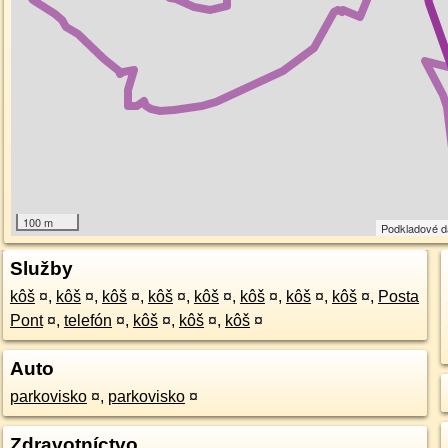
100 m
Podkladové 
Služby
kôš
¤
,
kôš
¤
,
kôš
¤
,
kôš
¤
,
kôš
¤
,
kôš
¤
,
kôš
¤
,
kôš
¤
,
Posta
Pont
¤
,
telefón
¤
,
kôš
¤
,
kôš
¤
,
kôš
¤
Auto
parkovisko
¤
,
parkovisko
¤
Zdravotníctvo