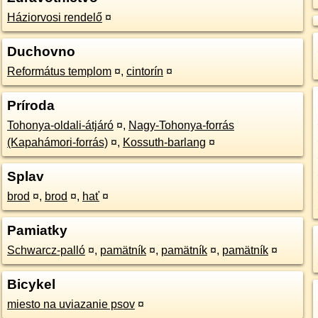
Háziorvosi rendelő
¤
Duchovno
Református templom
¤
,
cintorín
¤
Príroda
Tohonya-oldali-átjáró
¤
,
Nagy-Tohonya-forrás
(Kapahámori-forrás)
¤
,
Kossuth-barlang
¤
Splav
brod
¤
,
brod
¤
,
hať
¤
Pamiatky
Schwarcz-palló
¤
,
pamätník
¤
,
pamätník
¤
,
pamätník
¤
Bicykel
miesto na uviazanie psov
¤