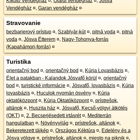
Kikötő Vendégház
¤
,
Ófalui vendégház
¤
,
Jósva
Vendégház
¤
,
Garan vendégház
¤
Stravovanie
bezbarierový prístup
¤
,
Szablyár-kút
¤
,
pitná voda
¤
,
pitná
voda
¤
,
Jósva Étterem
¤
,
Nagy-Tohonya-forrás
(Kapahámori-forrás)
¤
Turistika
orientačný bod
¤
,
orientačný bod
¤
,
Kúria Lovasbázis
¤
,
Élet a patakban - Kalandok Jósvafő körül
¤
,
orientačný
bod
¤
,
turistické informácie
¤
,
Jósvafő, lovasbázis
¤
,
Kúria
lovasbázis
¤
,
Huculok nyomán ösvény
¤
,
Kúria
oktatóközpont
¤
,
Kúria Oktatóközpont
¤
,
prístrešok,
altánok
¤
,
Huszita ház
¤
,
Jósvafő, Kecső-völgyi átkötés
(OKT)
¤
,
2. Becserjésedett irtásrét
¤
,
Mediterrán
hangulatban
¤
,
Növényvilág
¤
,
prístrešok, altánok
¤
,
Bekeretezett tájkép
¤
,
Országos Kéktúra
¤
,
Edelény és a
Jósva völgye
¤
,
prístrešok, altánok
¤
,
miesto na piknik
¤
,