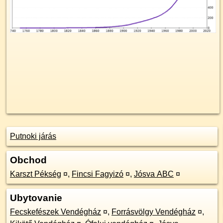
Putnoki járás
Obchod
Karszt Pékség
¤
,
Fincsi Fagyizó
¤
,
Jósva ABC
¤
Ubytovanie
Fecskefészek Vendégház
¤
,
Forrásvölgy Vendégház
¤
,