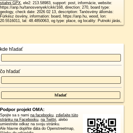
stiahni GPX
, ele2: 213.58983, support: post, informácie, website:
https://anp.hu/tanosvenyek/cikk/168, direction: 270, board type:
geology, check date: 2026 02 13, description: Tanösvény állomás:
Fürkész ösvény, information: board, https://anp.hu, wood, lon:
20.5516011, lat: 48.4850063, og type: place, og locality: Putnoki járás,
kde hľadať
čo hľadať
Podpor projekt OMA:
Spojte sa s nami
na facebooku
,
zdieľajte túto
stránku na Facebooku
,
na Twittri
, alebo
umiestnite odkaz na svoju stránku.
Ale hlavne doplňte dáta do Openstreetmap,
články do wikipédie, ...