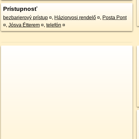
Prístupnosť
bezbarierový prístup
¤
,
Háziorvosi rendelő
¤
,
Posta Pont
¤
,
Jósva Étterem
¤
,
telefón
¤