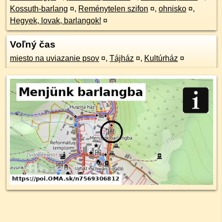
Kossuth-barlang
¤
,
Reménytelen szifon
¤
,
ohnisko
¤
,
Hegyek, lovak, barlangok!
¤
Voľný čas
miesto na uviazanie psov
¤
,
Tájház
¤
,
Kultúrház
¤