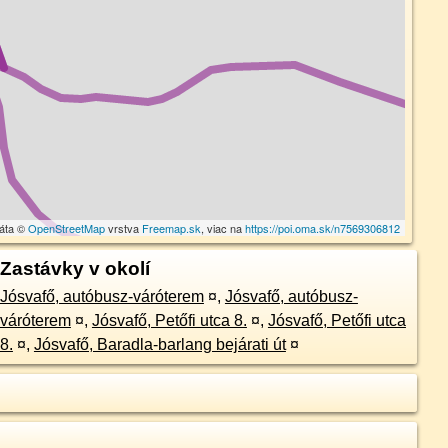
dáta ©
OpenStreetMap
vrstva
Freemap.sk
, viac na
https://poi.oma.sk/n7569306812
Zastávky v okolí
Jósvafő, autóbusz-váróterem
¤
,
Jósvafő, autóbusz-
váróterem
¤
,
Jósvafő, Petőfi utca 8.
¤
,
Jósvafő, Petőfi utca
8.
¤
,
Jósvafő, Baradla-barlang bejárati út
¤