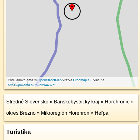
Podkladové dáta ©
OpenStreetMap
vrstva
Freemap.sk
, viac na
100 m
https://poi.oma.sk/n7559448752
Stredné Slovensko
»
Banskobystrický kraj
»
Horehronie
»
okres Brezno
»
Mikroregión Horehron
»
Heľpa
Turistika