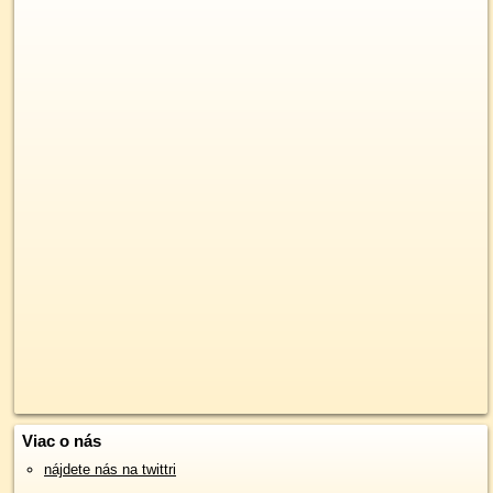
Viac o nás
nájdete nás na twittri