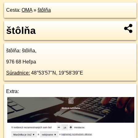
Cesta:
OMA
»
štôlňa
štôlňa
štôlňa
: štôlňa,
976 68
Heľpa
Súradnice:
48°53'57"N
,
19°58'39"E
Extra: