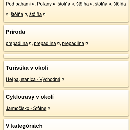
Pod baňami
¤
,
Poľany
¤
,
štôlňa
¤
,
štôlňa
¤
,
štôlňa
¤
,
štôlňa
¤
,
štôlňa
¤
,
štôlňa
¤
Príroda
prepadlina
¤
,
prepadlina
¤
,
prepadlina
¤
Turistika v okolí
Heľpa, stanica - Východná
¤
Cyklotrasy v okolí
Jarmočisko - Štôlne
¤
V kategóriách