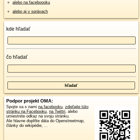
alebo na faceboooku
alebo aj v správach
kde hľadať
čo hľadať
Podpor projekt OMA:
Spojte sa s nami
na facebooku
,
zdieľajte túto
stránku na Facebooku
,
na Twittri
, alebo
umiestnite odkaz na svoju stránku.
Ale hlavne doplňte dáta do Openstreetmap,
články do wikipédie, ...