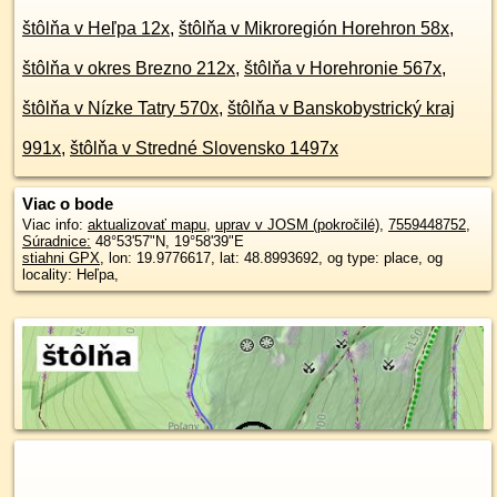
štôlňa v Heľpa 12x
,
štôlňa v Mikroregión Horehron 58x
,
štôlňa v okres Brezno 212x
,
štôlňa v Horehronie 567x
,
štôlňa v Nízke Tatry 570x
,
štôlňa v Banskobystrický kraj
991x
,
štôlňa v Stredné Slovensko 1497x
Viac o bode
Viac info:
aktualizovať mapu
,
uprav v JOSM (pokročilé)
,
7559448752
,
Súradnice:
48°53'57"N
,
19°58'39"E
stiahni GPX
, lon: 19.9776617, lat: 48.8993692, og type: place, og
locality: Heľpa,