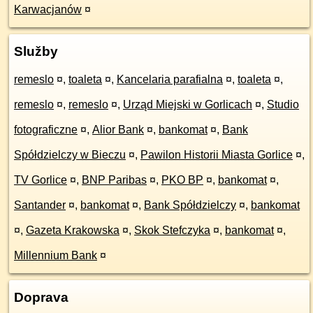
Karwacjanów
¤
Služby
remeslo
¤
,
toaleta
¤
,
Kancelaria parafialna
¤
,
toaleta
¤
,
remeslo
¤
,
remeslo
¤
,
Urząd Miejski w Gorlicach
¤
,
Studio
fotograficzne
¤
,
Alior Bank
¤
,
bankomat
¤
,
Bank
Spółdzielczy w Bieczu
¤
,
Pawilon Historii Miasta Gorlice
¤
,
TV Gorlice
¤
,
BNP Paribas
¤
,
PKO BP
¤
,
bankomat
¤
,
Santander
¤
,
bankomat
¤
,
Bank Spółdzielczy
¤
,
bankomat
¤
,
Gazeta Krakowska
¤
,
Skok Stefczyka
¤
,
bankomat
¤
,
Millennium Bank
¤
Doprava