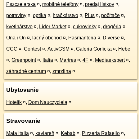
Pszczelarska
¤
,
mobilné telefóny
¤
,
predaj lístkov
¤
,
potraviny
¤
,
optika
¤
,
hračkárstvo
¤
,
Plus
¤
,
počítače
¤
,
kvetinárstvo
¤
,
Lider Market
¤
,
cukrovinky
¤
,
drogéria
¤
,
Ona i On
¤
,
lacný obchod
¤
,
Pasmanteria
¤
,
Diverse
¤
,
CCC
¤
,
Contest
¤
,
ActivGSM
¤
,
Galeria Gorlicka
¤
,
Hebe
¤
,
Greenpoint
¤
,
Italia
¤
,
Martres
¤
,
4F
¤
,
Mediaekspert
¤
,
záhradné centrum
¤
,
zmrzlina
¤
Ubytovanie
Hotelik
¤
,
Dom Nauczyciela
¤
Stravovanie
Mała Italia
¤
,
kaviareň
¤
,
Kebab
¤
,
Pizzeria Rafaello
¤
,