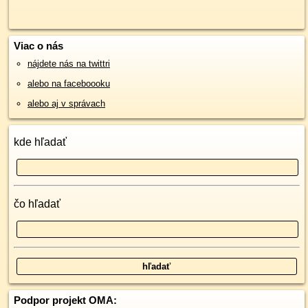
Viac o nás
nájdete nás na twittri
alebo na faceboooku
alebo aj v správach
kde hľadať
čo hľadať
Podpor projekt OMA: