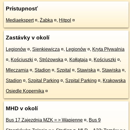
Prístupnosť
Mediaekspert
¤
,
Żabka
¤
,
Hitpol
¤
Zastávky v okolí
Legionów
¤
,
Sienkiewicza
¤
,
Legionów
¤
,
Kryta Pływalnia
¤
,
Kościuszki
¤
,
Stróżowska
¤
,
Kołłątaja
¤
,
Kościuszki
¤
,
Mleczarnia
¤
,
Stadion
¤
,
Szpital
¤
,
Stawiska
¤
,
Stawiska
¤
,
Stadion
¤
,
Szpital Parking
¤
,
Szpital Parking
¤
,
Krakowska
Osiedle Kopernika
¤
MHD v okolí
Bus 17 Zajezdnia MZK = > Wapienne
¤
,
Bus 9