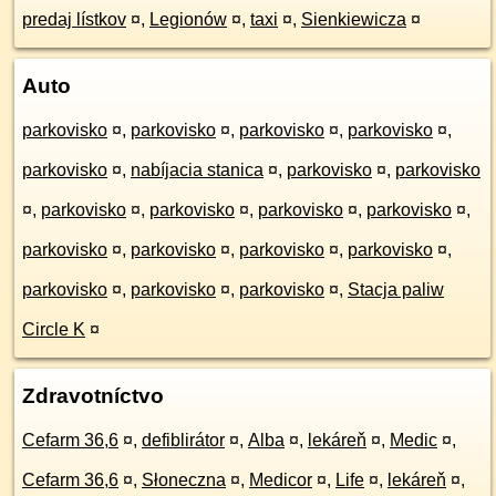
predaj lístkov
¤
,
Legionów
¤
,
taxi
¤
,
Sienkiewicza
¤
Auto
parkovisko
¤
,
parkovisko
¤
,
parkovisko
¤
,
parkovisko
¤
,
parkovisko
¤
,
nabíjacia stanica
¤
,
parkovisko
¤
,
parkovisko
¤
,
parkovisko
¤
,
parkovisko
¤
,
parkovisko
¤
,
parkovisko
¤
,
parkovisko
¤
,
parkovisko
¤
,
parkovisko
¤
,
parkovisko
¤
,
parkovisko
¤
,
parkovisko
¤
,
parkovisko
¤
,
Stacja paliw
Circle K
¤
Zdravotníctvo
Cefarm 36,6
¤
,
defiblirátor
¤
,
Alba
¤
,
lekáreň
¤
,
Medic
¤
,
Cefarm 36,6
¤
,
Słoneczna
¤
,
Medicor
¤
,
Life
¤
,
lekáreň
¤
,