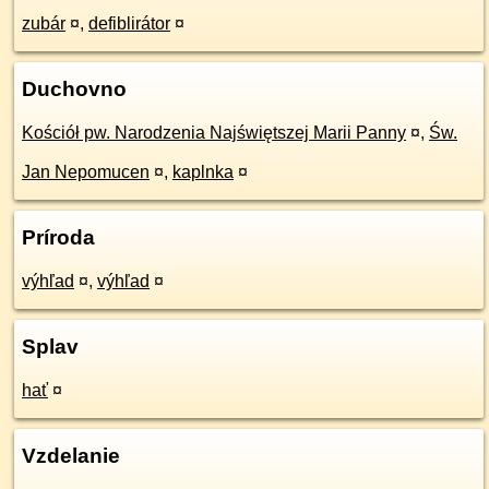
zubár
¤
,
defiblirátor
¤
Duchovno
Kościół pw. Narodzenia Najświętszej Marii Panny
¤
,
Św.
Jan Nepomucen
¤
,
kaplnka
¤
Príroda
výhľad
¤
,
výhľad
¤
Splav
hať
¤
Vzdelanie