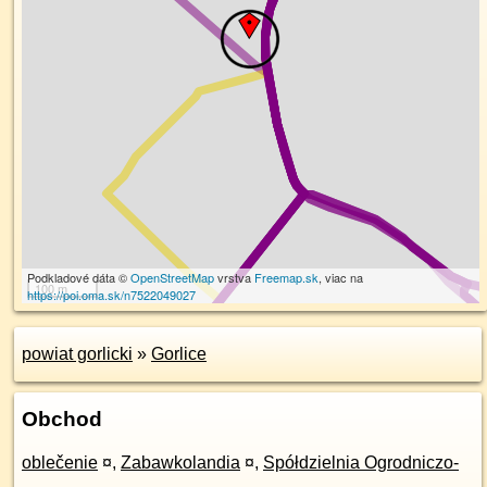
Podkladové dáta ©
OpenStreetMap
vrstva
Freemap.sk
, viac na
100 m
https://poi.oma.sk/n7522049027
powiat gorlicki
»
Gorlice
Obchod
oblečenie
¤
,
Zabawkolandia
¤
,
Spółdzielnia Ogrodniczo-