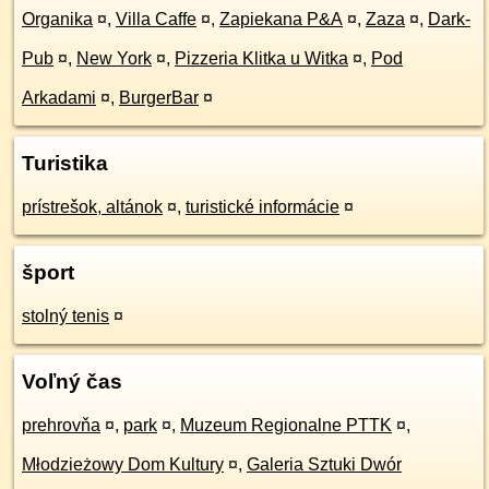
Organika
¤
,
Villa Caffe
¤
,
Zapiekana P&A
¤
,
Zaza
¤
,
Dark-
Pub
¤
,
New York
¤
,
Pizzeria Klitka u Witka
¤
,
Pod
Arkadami
¤
,
BurgerBar
¤
Turistika
prístrešok, altánok
¤
,
turistické informácie
¤
šport
stolný tenis
¤
Voľný čas
prehrovňa
¤
,
park
¤
,
Muzeum Regionalne PTTK
¤
,
Młodzieżowy Dom Kultury
¤
,
Galeria Sztuki Dwór