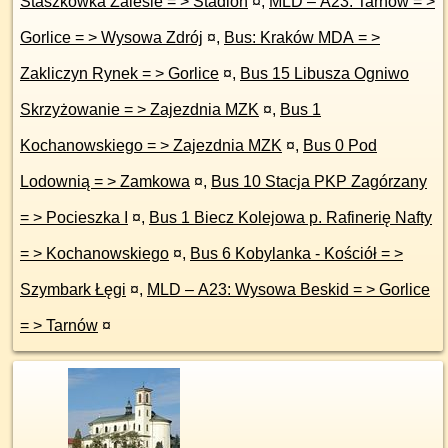
Staszkówka Zalesie = > Stadion
¤
,
MLD – A23: Tarnów = >
Gorlice = > Wysowa Zdrój
¤
,
Bus: Kraków MDA = >
Zakliczyn Rynek = > Gorlice
¤
,
Bus 15 Libusza Ogniwo
Skrzyżowanie = > Zajezdnia MZK
¤
,
Bus 1
Kochanowskiego = > Zajezdnia MZK
¤
,
Bus 0 Pod
Lodownią = > Zamkowa
¤
,
Bus 10 Stacja PKP Zagórzany
= > Pocieszka I
¤
,
Bus 1 Biecz Kolejowa p. Rafinerię Nafty
= > Kochanowskiego
¤
,
Bus 6 Kobylanka - Kościół = >
Szymbark Łęgi
¤
,
MLD – A23: Wysowa Beskid = > Gorlice
= > Tarnów
¤