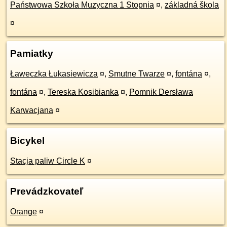
Państwowa Szkoła Muzyczna 1 Stopnia
¤
,
základná škola
¤
Pamiatky
Ławeczka Łukasiewicza
¤
,
Smutne Twarze
¤
,
fontána
¤
,
fontána
¤
,
Tereska Kosibianka
¤
,
Pomnik Dersława
Karwacjana
¤
Bicykel
Stacja paliw Circle K
¤
Prevádzkovateľ
Orange
¤