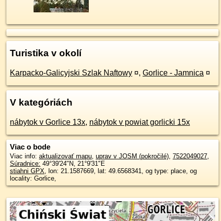
Turistika v okolí
Karpacko-Galicyjski Szlak Naftowy
¤
,
Gorlice - Jamnica
¤
V kategóriách
nábytok v Gorlice 13x
,
nábytok v powiat gorlicki 15x
Viac o bode
Viac info:
aktualizovať mapu
,
uprav v JOSM (pokročilé)
,
7522049027
,
Súradnice:
49°39'24"N
,
21°9'31"E
stiahni GPX
, lon: 21.1587669, lat: 49.6568341, og type: place, og
locality: Gorlice,