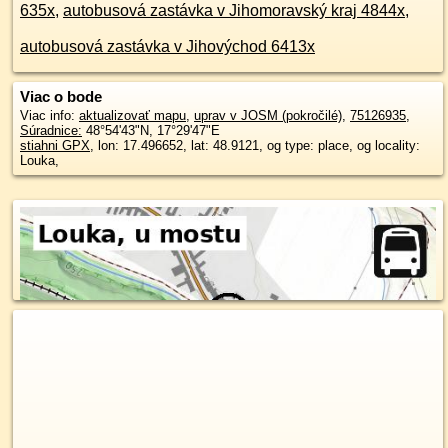
635x
,
autobusová zastávka v Jihomoravský kraj 4844x
,
autobusová zastávka v Jihovýchod 6413x
Viac o bode
Viac info:
aktualizovať mapu
,
uprav v JOSM (pokročilé)
,
75126935
,
Súradnice:
48°54'43"N
,
17°29'47"E
stiahni GPX
, lon: 17.496652, lat: 48.9121, og type: place, og locality:
Louka,