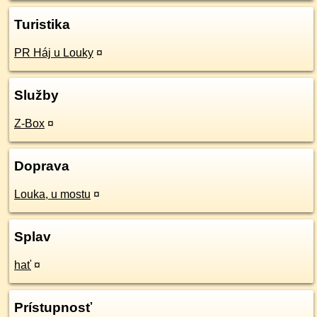
Turistika
PR Háj u Louky
¤
Služby
Z-Box
¤
Doprava
Louka, u mostu
¤
Splav
hať
¤
Prístupnosť