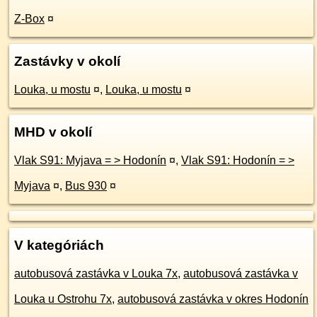
Z-Box
¤
Zastávky v okolí
Louka, u mostu
¤
,
Louka, u mostu
¤
MHD v okolí
Vlak S91: Myjava = > Hodonín
¤
,
Vlak S91: Hodonín = >
Myjava
¤
,
Bus 930
¤
V kategóriách
autobusová zastávka v Louka 7x
,
autobusová zastávka v
Louka u Ostrohu 7x
,
autobusová zastávka v okres Hodonín