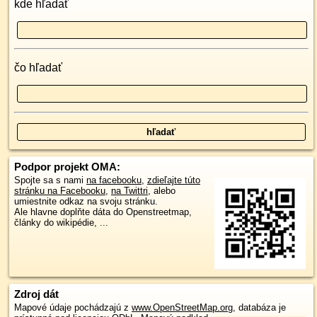
kde hľadať
čo hľadať
Podpor projekt OMA:
Spojte sa s nami
na facebooku
,
zdieľajte túto
stránku na Facebooku
,
na Twittri
, alebo
umiestnite odkaz na svoju stránku.
Ale hlavne doplňte dáta do Openstreetmap,
články do wikipédie, ...
Zdroj dát
Mapové údaje pochádzajú z
www.OpenStreetMap.org
, databáza je