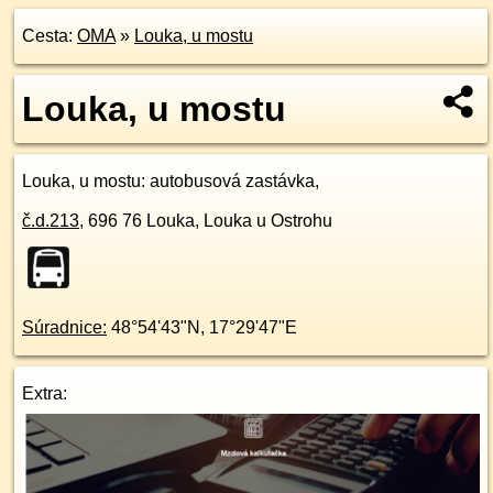
Cesta:
OMA
»
Louka, u mostu
Louka, u mostu
Louka, u mostu
: autobusová zastávka,
č.d.
213
,
696 76
Louka, Louka u Ostrohu
Súradnice:
48°54'43"N
,
17°29'47"E
Extra: