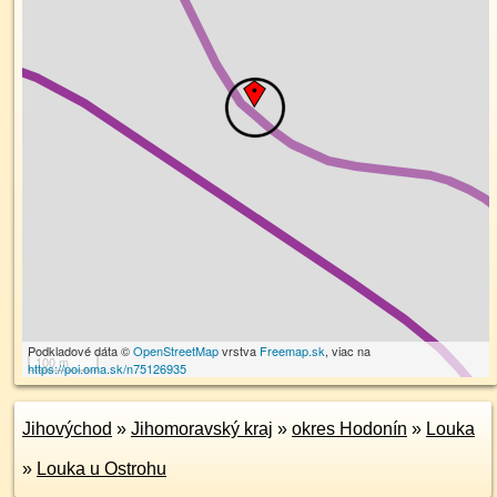
Podkladové dáta ©
OpenStreetMap
vrstva
Freemap.sk
, viac na
100 m
https://poi.oma.sk/n75126935
Jihovýchod
»
Jihomoravský kraj
»
okres Hodonín
»
Louka
»
Louka u Ostrohu