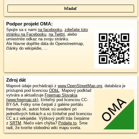
Podpor projekt OMA:
Spojte sa s nami
na facebooku
,
zdieľajte túto
stránku na Facebooku
,
na Twittri
, alebo
umiestnite odkaz na svoju stránku.
Ale hlavne doplňte dáta do Openstreetmap,
články do wikipédie, ...
Zdroj dát
Mapové údaje pochádzajú z
www.OpenStreetMap.org
, databáza je
prístupná pod licenciou
ODbL
.
Mapový podklad
vytvára a aktualizuje
Freemap Slovakia
(www.freemap.sk)
, šíriteľný pod licenciou CC-
BY-SA. Fotky sme čerpali z galérie portálu
freemap.sk, autori fotiek sú uvedení pri
jednotlivých fotkách a sú šíriteľné pod licenciou
CC a z wikipédie. Výškový profil trás čerpáme
z
SRTM
. Niečo vám chýba?
Pridajte to
. Sme
radi, že tvoríte slobodnú wiki mapu sveta.