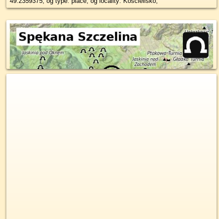
49.2359375, og type: place, og locality: Kościelisko,