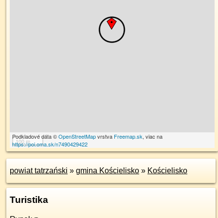
Podkladové dáta ©
OpenStreetMap
vrstva
Freemap.sk
, viac na
100 m
https://poi.oma.sk/n7490429422
powiat tatrzański
»
gmina Kościelisko
»
Kościelisko
Turistika