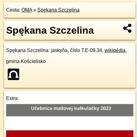
Cesta:
OMA
»
Spękana Szczelina
Spękana Szczelina
Spękana Szczelina
: jaskyňa, číslo T.E-09.34,
wikipédia
,
gmina Kościelisko
Extra: