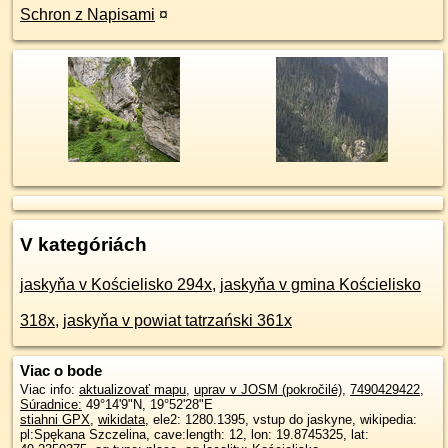
Schron z Napisami
¤
V kategóriách
jaskyňa v Kościelisko 294x
,
jaskyňa v gmina Kościelisko
318x
,
jaskyňa v powiat tatrzański 361x
Viac o bode
Viac info:
aktualizovať mapu
,
uprav v JOSM (pokročilé)
,
7490429422
,
Súradnice:
49°14'9"N
,
19°52'28"E
stiahni GPX
,
wikidata
, ele2: 1280.1395, vstup do jaskyne, wikipedia:
pl:Spękana Szczelina, cave:length: 12, lon: 19.8745325, lat: