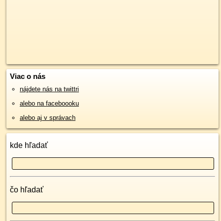
Viac o nás
nájdete nás na twittri
alebo na faceboooku
alebo aj v správach
kde hľadať
čo hľadať