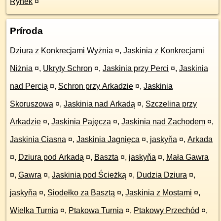
Rynek
¤
Príroda
Dziura z Konkrecjami Wyżnia
¤
,
Jaskinia z Konkrecjami
Niżnia
¤
,
Ukryty Schron
¤
,
Jaskinia przy Perci
¤
,
Jaskinia
nad Percią
¤
,
Schron przy Arkadzie
¤
,
Jaskinia
Skoruszowa
¤
,
Jaskinia nad Arkadą
¤
,
Szczelina przy
Arkadzie
¤
,
Jaskinia Pajęcza
¤
,
Jaskinia nad Zachodem
¤
,
Jaskinia Ciasna
¤
,
Jaskinia Jagnięca
¤
,
jaskyňa
¤
,
Arkada
¤
,
Dziura pod Arkadą
¤
,
Baszta
¤
,
jaskyňa
¤
,
Mała Gawra
¤
,
Gawra
¤
,
Jaskinia pod Ścieżką
¤
,
Dudzia Dziura
¤
,
jaskyňa
¤
,
Siodełko za Basztą
¤
,
Jaskinia z Mostami
¤
,
Wielka Turnia
¤
,
Ptakowa Turnia
¤
,
Ptakowy Przechód
¤
,