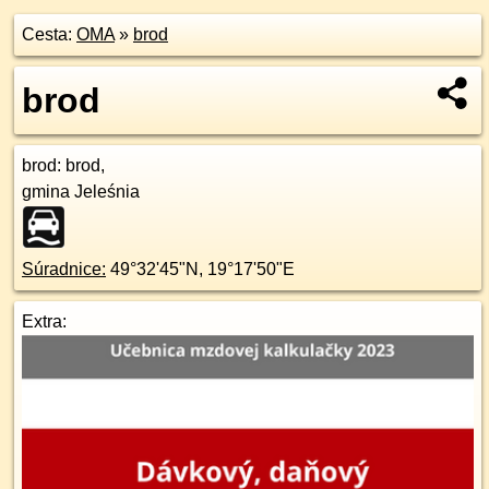
Cesta:
OMA
»
brod
brod
brod
: brod,
gmina Jeleśnia
Súradnice:
49°32'45"N
,
19°17'50"E
Extra: