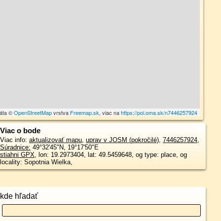
dáta ©
OpenStreetMap
vrstva
Freemap.sk
, viac na
https://poi.oma.sk/n7446257924
Viac o bode
Viac info:
aktualizovať mapu
,
uprav v JOSM (pokročilé)
,
7446257924
,
Súradnice:
49°32'45"N
,
19°17'50"E
stiahni GPX
, lon: 19.2973404, lat: 49.5459648, og type: place, og
locality: Sopotnia Wielka,
kde hľadať