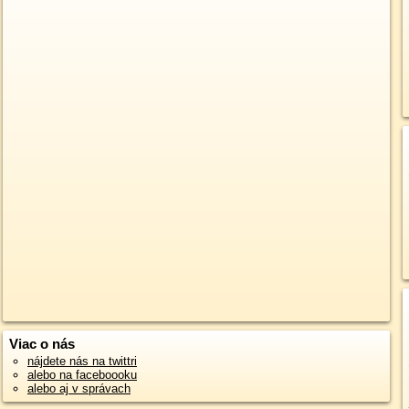
Viac o nás
nájdete nás na twittri
alebo na faceboooku
alebo aj v správach