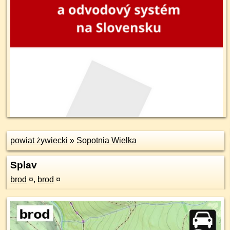
powiat żywiecki
»
Sopotnia Wielka
Splav
brod
¤
,
brod
¤