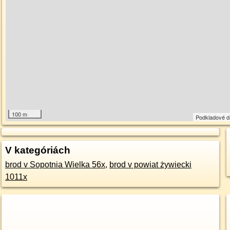
100 m
Podkladové 
V kategóriách
brod v Sopotnia Wielka 56x
,
brod v powiat żywiecki
1011x