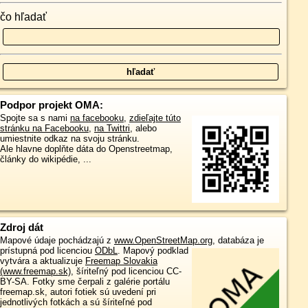
čo hľadať
Podpor projekt OMA:
Spojte sa s nami
na facebooku
,
zdieľajte túto
stránku na Facebooku
,
na Twittri
, alebo
umiestnite odkaz na svoju stránku.
Ale hlavne doplňte dáta do Openstreetmap,
články do wikipédie, ...
Zdroj dát
Mapové údaje pochádzajú z
www.OpenStreetMap.org
, databáza je
prístupná pod licenciou
ODbL
.
Mapový podklad
vytvára a aktualizuje
Freemap Slovakia
(www.freemap.sk)
, šíriteľný pod licenciou CC-
BY-SA. Fotky sme čerpali z galérie portálu
freemap.sk, autori fotiek sú uvedení pri
jednotlivých fotkách a sú šíriteľné pod