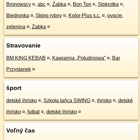
Bronowscy
¤
,
abc
¤
,
Żabka
¤
,
Bon Ton
¤
,
Stokrotka
¤
,
Biedronka
¤
,
Sklep rybny
¤
,
Kolor-Plus s.c.
¤
,
ovocie,
zelenina
¤
,
Żabka
¤
Stravovanie
BM KING KEBAB
¤
,
Kawiarnia „Południowa”
¤
,
Bar
Przystanek
¤
šport
detské ihrisko
¤
,
Szkoła tańca SWING
¤
,
ihrisko
¤
,
detské
ihrisko
¤
,
futbal
¤
,
detské ihrisko
¤
Voľný čas