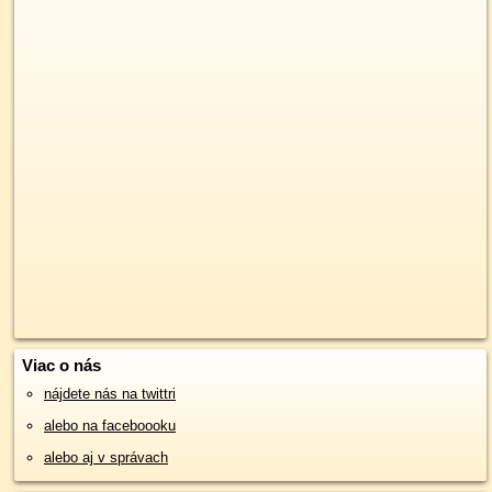
Viac o nás
nájdete nás na twittri
alebo na faceboooku
alebo aj v správach