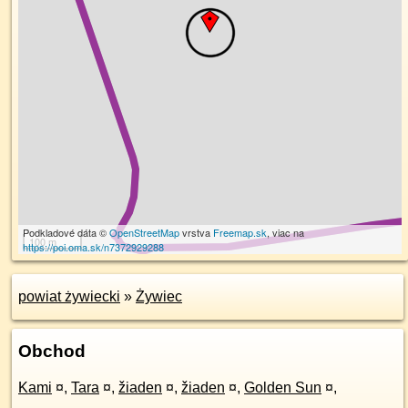
Podkladové dáta ©
OpenStreetMap
vrstva
Freemap.sk
, viac na
100 m
https://poi.oma.sk/n7372929288
powiat żywiecki
»
Żywiec
Obchod
Kami
¤
,
Tara
¤
,
žiaden
¤
,
žiaden
¤
,
Golden Sun
¤
,