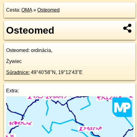
Cesta:
OMA
»
Osteomed
Osteomed
Osteomed
: ordinácia,
Żywiec
Súradnice:
49°40'58"N
,
19°12'43"E
Extra: