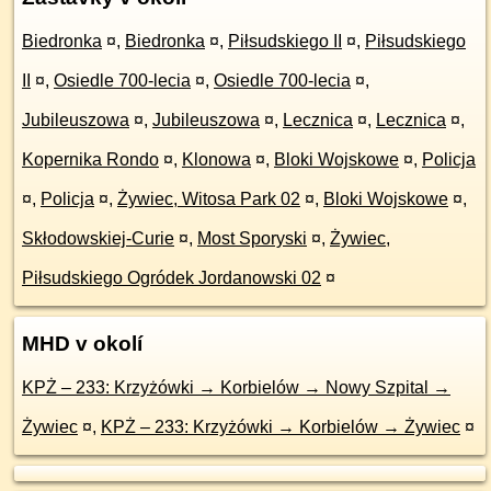
Biedronka
¤
,
Biedronka
¤
,
Piłsudskiego II
¤
,
Piłsudskiego
II
¤
,
Osiedle 700-lecia
¤
,
Osiedle 700-lecia
¤
,
Jubileuszowa
¤
,
Jubileuszowa
¤
,
Lecznica
¤
,
Lecznica
¤
,
Kopernika Rondo
¤
,
Klonowa
¤
,
Bloki Wojskowe
¤
,
Policja
¤
,
Policja
¤
,
Żywiec, Witosa Park 02
¤
,
Bloki Wojskowe
¤
,
Skłodowskiej-Curie
¤
,
Most Sporyski
¤
,
Żywiec,
Piłsudskiego Ogródek Jordanowski 02
¤
MHD v okolí
KPŻ – 233: Krzyżówki → Korbielów → Nowy Szpital →
Żywiec
¤
,
KPŻ – 233: Krzyżówki → Korbielów → Żywiec
¤