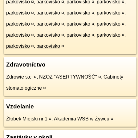
parkovisko
¤
,
parkovisko
¤
,
parkovisko
¤
,
parkovisko
¤
,
parkovisko
¤
,
parkovisko
¤
,
parkovisko
¤
,
parkovisko
¤
,
parkovisko
¤
,
parkovisko
¤
,
parkovisko
¤
,
parkovisko
¤
,
parkovisko
¤
,
parkovisko
¤
,
parkovisko
¤
,
parkovisko
¤
,
parkovisko
¤
,
parkovisko
¤
Zdravotníctvo
Zdrowie s.c.
¤
,
NZOZ "ASERTYWNOŚĆ"
¤
,
Gabinety
stomatologiczne
¤
Vzdelanie
Żłobek Miejski nr 1
¤
,
Akademia WSB w Żywcu
¤
Zastávky v okolí