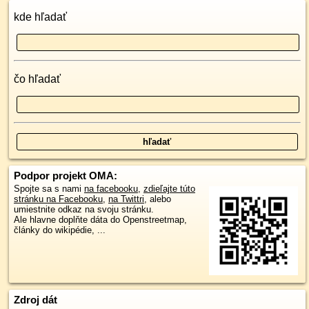
kde hľadať
čo hľadať
Podpor projekt OMA:
Spojte sa s nami
na facebooku
,
zdieľajte túto
stránku na Facebooku
,
na Twittri
, alebo
umiestnite odkaz na svoju stránku.
Ale hlavne doplňte dáta do Openstreetmap,
články do wikipédie, ...
Zdroj dát