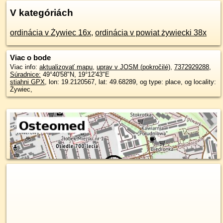
V kategóriách
ordinácia v Żywiec 16x
,
ordinácia v powiat żywiecki 38x
Viac o bode
Viac info:
aktualizovať mapu
,
uprav v JOSM (pokročilé)
,
7372929288
,
Súradnice:
49°40'58"N
,
19°12'43"E
stiahni GPX
, lon: 19.2120567, lat: 49.68289, og type: place, og locality:
Żywiec,