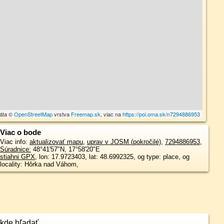
dáta ©
OpenStreetMap
vrstva
Freemap.sk
, viac na
https://poi.oma.sk/n7294886953
Viac o bode
Viac info:
aktualizovať mapu
,
uprav v JOSM (pokročilé)
,
7294886953
,
Súradnice:
48°41'57"N
,
17°58'20"E
stiahni GPX
, lon: 17.9723403, lat: 48.6992325, og type: place, og
locality: Hôrka nad Váhom,
kde hľadať