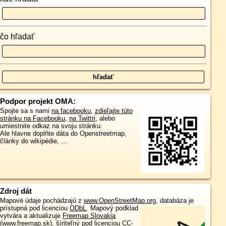
čo hľadať
Podpor projekt OMA:
Spojte sa s nami
na facebooku
,
zdieľajte túto
stránku na Facebooku
,
na Twittri
, alebo
umiestnite odkaz na svoju stránku.
Ale hlavne doplňte dáta do Openstreetmap,
články do wikipédie, ...
Zdroj dát
Mapové údaje pochádzajú z
www.OpenStreetMap.org
, databáza je
prístupná pod licenciou
ODbL
.
Mapový podklad
vytvára a aktualizuje
Freemap Slovakia
(www.freemap.sk)
, šíriteľný pod licenciou CC-