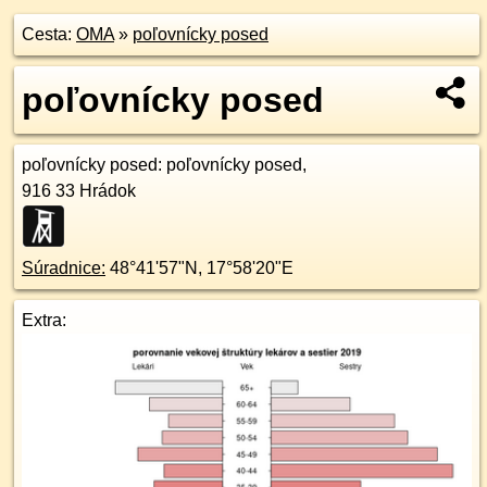
Cesta:
OMA
»
poľovnícky posed
poľovnícky posed
poľovnícky posed
: poľovnícky posed,
916 33
Hrádok
Súradnice:
48°41'57"N
,
17°58'20"E
Extra: