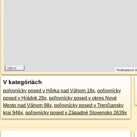
100 m
Podkladové 
V kategóriách
poľovnícky posed v Hôrka nad Váhom 18x
,
poľovnícky
posed v Hrádok 28x
,
poľovnícky posed v okres Nové
Mesto nad Váhom 98x
,
poľovnícky posed v Trenčiansky
kraj 946x
,
poľovnícky posed v Západné Slovensko 2639x