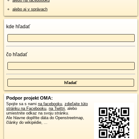
alebo na faceboooku
alebo aj v správach
kde hľadať
čo hľadať
Podpor projekt OMA:
Spojte sa s nami
na facebooku
,
zdieľajte túto
stránku na Facebooku
,
na Twittri
, alebo
umiestnite odkaz na svoju stránku.
Ale hlavne doplňte dáta do Openstreetmap,
články do wikipédie, ...