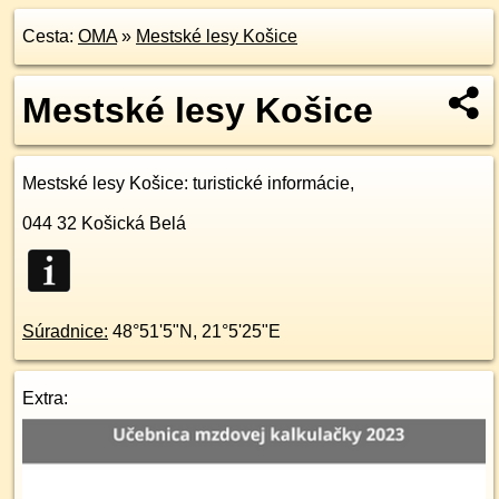
Cesta:
OMA
»
Mestské lesy Košice
Mestské lesy Košice
Mestské lesy Košice
: turistické informácie,
044 32
Košická Belá
Súradnice:
48°51'5"N
,
21°5'25"E
Extra: