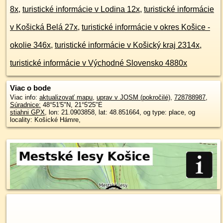
8x
,
turistické informácie v Lodina 12x
,
turistické informácie
v Košická Belá 27x
,
turistické informácie v okres Košice -
okolie 346x
,
turistické informácie v Košický kraj 2314x
,
turistické informácie v Východné Slovensko 4880x
Viac o bode
Viac info:
aktualizovať mapu
,
uprav v JOSM (pokročilé)
,
728788987
,
Súradnice:
48°51'5"N
,
21°5'25"E
stiahni GPX
, lon: 21.0903858, lat: 48.851664, og type: place, og
locality: Košické Hámre,