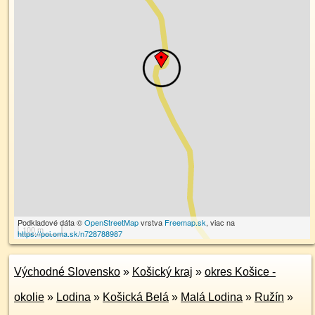
Podkladové dáta ©
OpenStreetMap
vrstva
Freemap.sk
, viac na
100 m
https://poi.oma.sk/n728788987
Východné Slovensko
»
Košický kraj
»
okres Košice -
okolie
»
Lodina
»
Košická Belá
»
Malá Lodina
»
Ružín
»