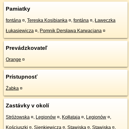
Pamiatky
fontána
¤
,
Tereska Kosibianka
¤
,
fontána
¤
,
Ławeczka
Łukasiewicza
¤
,
Pomnik Dersława Karwacjana
¤
Prevádzkovateľ
Orange
¤
Prístupnosť
Żabka
¤
Zastávky v okolí
Stróżowska
¤
,
Legionów
¤
,
Kołłątaja
¤
,
Legionów
¤
,
Kościuszki
¤
,
Sienkiewicza
¤
,
Stawiska
¤
,
Stawiska
¤
,