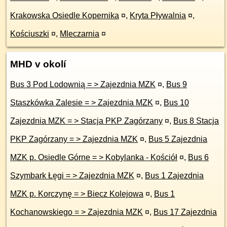
Krakowska Osiedle Kopernika
¤
,
Kryta Pływalnia
¤
,
Kościuszki
¤
,
Mleczarnia
¤
MHD v okolí
Bus 3 Pod Lodownią = > Zajezdnia MZK
¤
,
Bus 9
Staszkówka Zalesie = > Zajezdnia MZK
¤
,
Bus 10
Zajezdnia MZK = > Stacja PKP Zagórzany
¤
,
Bus 8 Stacja
PKP Zagórzany = > Zajezdnia MZK
¤
,
Bus 5 Zajezdnia
MZK p. Osiedle Górne = > Kobylanka - Kościół
¤
,
Bus 6
Szymbark Łęgi = > Zajezdnia MZK
¤
,
Bus 1 Zajezdnia
MZK p. Korczynę = > Biecz Kolejowa
¤
,
Bus 1
Kochanowskiego = > Zajezdnia MZK
¤
,
Bus 17 Zajezdnia