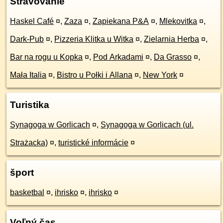
Stravovanie
Haskel Café
¤
,
Zaza
¤
,
Zapiekana P&A
¤
,
Mlekovitka
¤
,
Dark-Pub
¤
,
Pizzeria Klitka u Witka
¤
,
Zielarnia Herba
¤
,
Bar na rogu u Kopka
¤
,
Pod Arkadami
¤
,
Da Grasso
¤
,
Mała Italia
¤
,
Bistro u Połki i Allana
¤
,
New York
¤
Turistika
Synagoga w Gorlicach
¤
,
Synagoga w Gorlicach (ul.
Strażacka)
¤
,
turistické informácie
¤
šport
basketbal
¤
,
ihrisko
¤
,
ihrisko
¤
Voľný čas