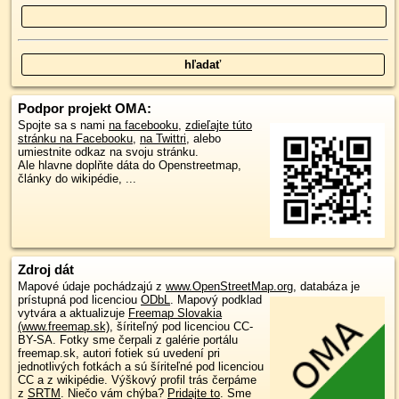
Podpor projekt OMA:
Spojte sa s nami
na facebooku
,
zdieľajte túto
stránku na Facebooku
,
na Twittri
, alebo
umiestnite odkaz na svoju stránku.
Ale hlavne doplňte dáta do Openstreetmap,
články do wikipédie, ...
Zdroj dát
Mapové údaje pochádzajú z
www.OpenStreetMap.org
, databáza je
prístupná pod licenciou
ODbL
.
Mapový podklad
vytvára a aktualizuje
Freemap Slovakia
(www.freemap.sk)
, šíriteľný pod licenciou CC-
BY-SA. Fotky sme čerpali z galérie portálu
freemap.sk, autori fotiek sú uvedení pri
jednotlivých fotkách a sú šíriteľné pod licenciou
CC a z wikipédie. Výškový profil trás čerpáme
z
SRTM
. Niečo vám chýba?
Pridajte to
. Sme