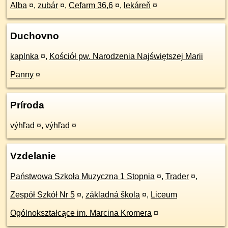
Alba
¤
,
zubár
¤
,
Cefarm 36,6
¤
,
lekáreň
¤
Duchovno
kaplnka
¤
,
Kościół pw. Narodzenia Najświętszej Marii
Panny
¤
Príroda
výhľad
¤
,
výhľad
¤
Vzdelanie
Państwowa Szkoła Muzyczna 1 Stopnia
¤
,
Trader
¤
,
Zespół Szkół Nr 5
¤
,
základná škola
¤
,
Liceum
Ogólnokształcące im. Marcina Kromera
¤