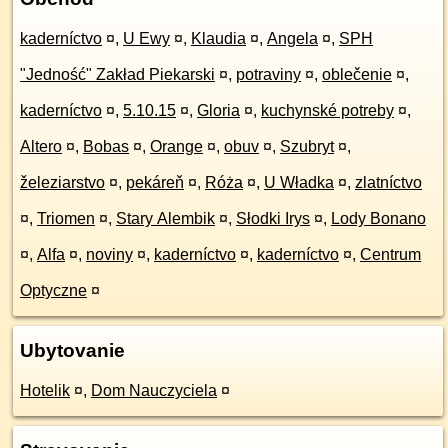
kaderníctvo
¤
,
U Ewy
¤
,
Klaudia
¤
,
Angela
¤
,
SPH
"Jedność" Zakład Piekarski
¤
,
potraviny
¤
,
oblečenie
¤
,
kaderníctvo
¤
,
5.10.15
¤
,
Gloria
¤
,
kuchynské potreby
¤
,
Altero
¤
,
Bobas
¤
,
Orange
¤
,
obuv
¤
,
Szubryt
¤
,
železiarstvo
¤
,
pekáreň
¤
,
Róża
¤
,
U Władka
¤
,
zlatníctvo
¤
,
Triomen
¤
,
Stary Alembik
¤
,
Słodki Irys
¤
,
Lody Bonano
¤
,
Alfa
¤
,
noviny
¤
,
kaderníctvo
¤
,
kaderníctvo
¤
,
Centrum
Optyczne
¤
Ubytovanie
Hotelik
¤
,
Dom Nauczyciela
¤