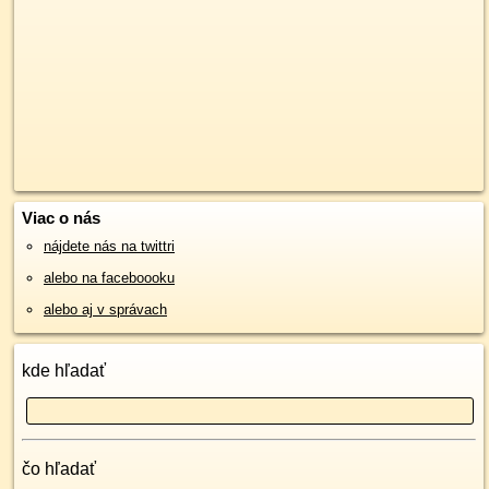
Viac o nás
nájdete nás na twittri
alebo na faceboooku
alebo aj v správach
kde hľadať
čo hľadať