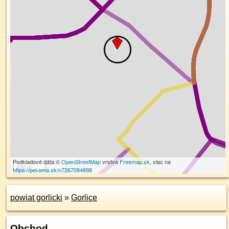
Podkladové dáta ©
OpenStreetMap
vrstva
Freemap.sk
, viac na
100 m
https://poi.oma.sk/n7267084898
powiat gorlicki
»
Gorlice
Obchod