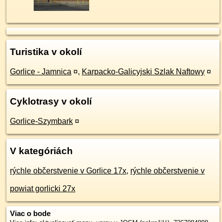
Turistika v okolí
Gorlice - Jamnica
¤
,
Karpacko-Galicyjski Szlak Naftowy
¤
Cyklotrasy v okolí
Gorlice-Szymbark
¤
V kategóriách
rýchle občerstvenie v Gorlice 17x
,
rýchle občerstvenie v
powiat gorlicki 27x
Viac o bode