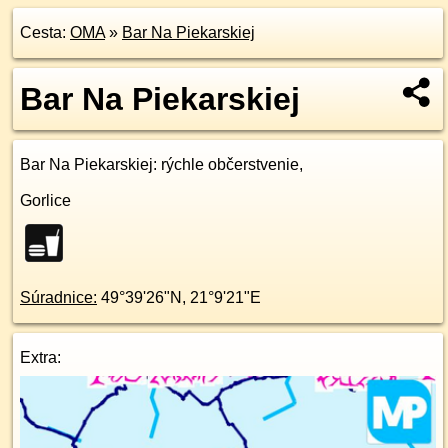
Cesta:
OMA
»
Bar Na Piekarskiej
Bar Na Piekarskiej
Bar Na Piekarskiej
: rýchle občerstvenie,
Gorlice
Súradnice:
49°39'26"N
,
21°9'21"E
Extra: