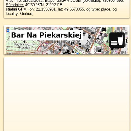
Viac info:
aktualizovať mapu
,
uprav v JOSM (pokročilé)
,
7267084898
,
Súradnice:
49°39'26"N
,
21°9'21"E
stiahni GPX
, lon: 21.1558981, lat: 49.6573055, og type: place, og
locality: Gorlice,