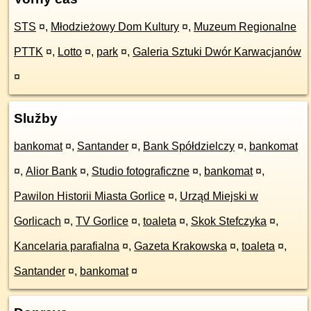
STS
¤
,
Młodzieżowy Dom Kultury
¤
,
Muzeum Regionalne
PTTK
¤
,
Lotto
¤
,
park
¤
,
Galeria Sztuki Dwór Karwacjanów
¤
Služby
bankomat
¤
,
Santander
¤
,
Bank Spółdzielczy
¤
,
bankomat
¤
,
Alior Bank
¤
,
Studio fotograficzne
¤
,
bankomat
¤
,
Pawilon Historii Miasta Gorlice
¤
,
Urząd Miejski w
Gorlicach
¤
,
TV Gorlice
¤
,
toaleta
¤
,
Skok Stefczyka
¤
,
Kancelaria parafialna
¤
,
Gazeta Krakowska
¤
,
toaleta
¤
,
Santander
¤
,
bankomat
¤