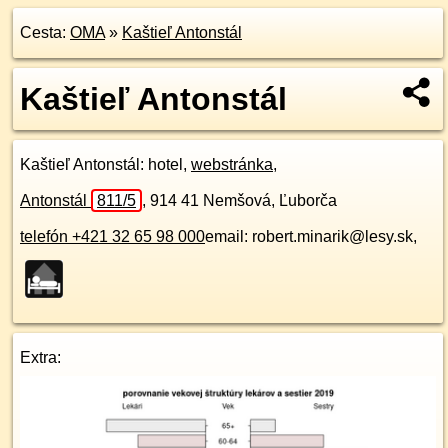
Cesta:
OMA
»
Kaštieľ Antonstál
Kaštieľ Antonstál
Kaštieľ Antonstál
: hotel,
webstránka
,
Antonstál
811/5
,
914 41
Nemšová, Ľuborča
telefón +421 32 65 98 000
email: robert.minarik@lesy.sk,
Extra: