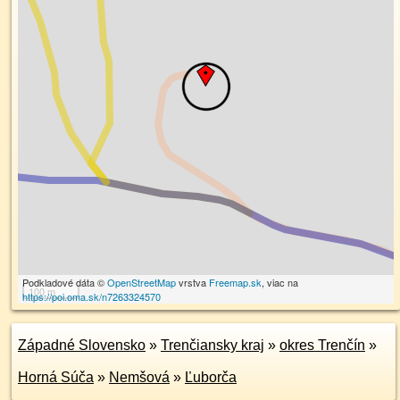
Podkladové dáta ©
OpenStreetMap
vrstva
Freemap.sk
, viac na
100 m
https://poi.oma.sk/n7263324570
Západné Slovensko
»
Trenčiansky kraj
»
okres Trenčín
»
Horná Súča
»
Nemšová
»
Ľuborča