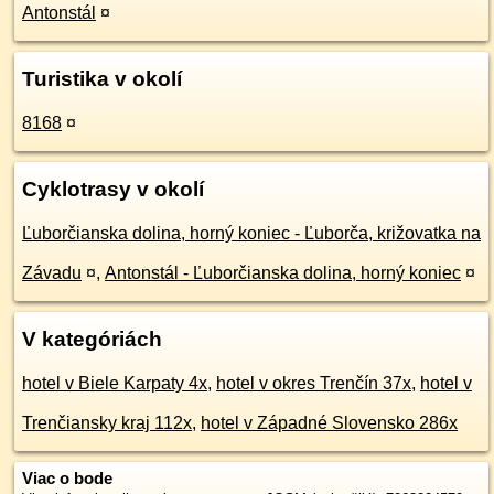
Antonstál
¤
Turistika v okolí
8168
¤
Cyklotrasy v okolí
Ľuborčianska dolina, horný koniec - Ľuborča, križovatka na
Závadu
¤
,
Antonstál - Ľuborčianska dolina, horný koniec
¤
V kategóriách
hotel v Biele Karpaty 4x
,
hotel v okres Trenčín 37x
,
hotel v
Trenčiansky kraj 112x
,
hotel v Západné Slovensko 286x
Viac o bode