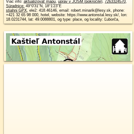
Viac info:
aktualizovať mapu
,
uprav v JOSM (pokročilé)
,
7263324570
,
Súradnice:
49°0'31"N
,
18°1'23"E
stiahni GPX
, ele2: 418.46146, email: robert.minarik@lesy.sk, phone:
+421 32 65 98 000, hotel, website: https://www.antonstal.lesy.sk/, lon:
18.0231744, lat: 49.0088801, og type: place, og locality: Ľuborča,