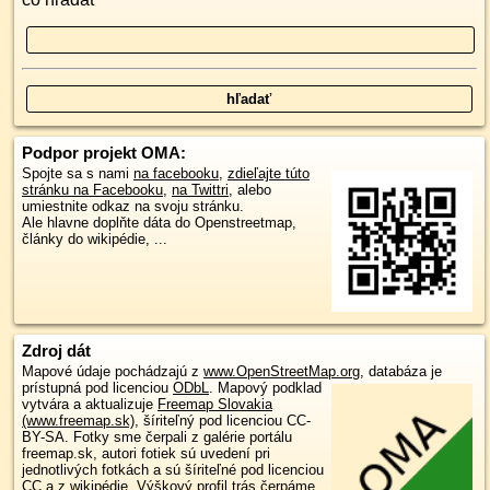
Podpor projekt OMA:
Spojte sa s nami
na facebooku
,
zdieľajte túto
stránku na Facebooku
,
na Twittri
, alebo
umiestnite odkaz na svoju stránku.
Ale hlavne doplňte dáta do Openstreetmap,
články do wikipédie, ...
Zdroj dát
Mapové údaje pochádzajú z
www.OpenStreetMap.org
, databáza je
prístupná pod licenciou
ODbL
.
Mapový podklad
vytvára a aktualizuje
Freemap Slovakia
(www.freemap.sk)
, šíriteľný pod licenciou CC-
BY-SA. Fotky sme čerpali z galérie portálu
freemap.sk, autori fotiek sú uvedení pri
jednotlivých fotkách a sú šíriteľné pod licenciou
CC a z wikipédie. Výškový profil trás čerpáme