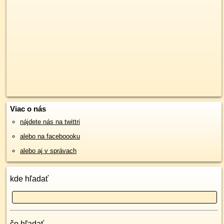
Viac o nás
nájdete nás na twittri
alebo na faceboooku
alebo aj v správach
kde hľadať
čo hľadať